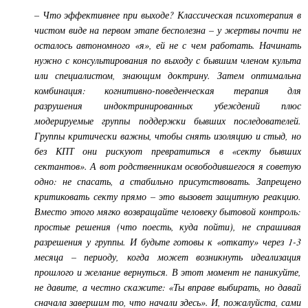
– Что эффективнее при выходе? Классическая психотерапия в
чистом виде на первом этапе бесполезна – у жертвы почти не
осталось автономного «я», ей не с чем работать. Начинать
нужно с консультирования по выходу с бывшим членом культа
или специалистом, знающим доктрину. Затем оптимальна
комбинация: когнитивно-поведенческая терапия для
разрушения индоктринированных убеждений плюс
модерируемые группы поддержки бывших последователей.
Группы критически важны, чтобы снять изоляцию и стыд, но
без КПТ они рискуют превратиться в «секту бывших
сектантов». А вот родственникам освободившегося я советую
одно: не спасать, а стабильно присутствовать. Запрещено
критиковать секту прямо – это вызовет защитную реакцию.
Вместо этого мягко возвращайте человеку бытовой контроль:
простые решения (что поесть, куда пойти), не спрашивая
разрешения у группы. И будьте готовы к «откату» через 1-3
месяца – периоду, когда может возникнуть идеализация
прошлого и желание вернуться. В этот момент не паникуйте,
не давите, а честно скажите: «Ты вправе выбирать, но давай
сначала завершим то, что начали здесь». И, пожалуйста, сами