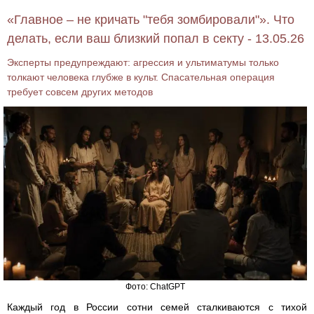
«Главное – не кричать "тебя зомбировали"». Что
делать, если ваш близкий попал в секту - 13.05.26
Эксперты предупреждают: агрессия и ультиматумы только
толкают человека глубже в культ. Спасательная операция
требует совсем других методов
Фото: ChatGPT
Каждый год в России сотни семей сталкиваются с тихой