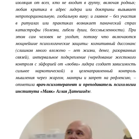
изоляция от всех, кто не входит в группу, включая родных;
любая критика в адрес лидера или доктрины вызывает
непропорциональную, глобальную вину; и главное – без участия
в ритуалах или практиках возникает панический страх
катастрофы (болезни, гибели души, бессмысленности). При
этом сам человек не уходит, потому что включаются
мощнейшие психологические защиты: когнитивный диссонанс
(слишком много вложено – лет жизни, денег, разорванных
связей), интервальное подкрепление (чередование жестокого
контроля с эйфорией от «любви» лидера создает зависимость
сильнее наркотической) и целенаправленный контроль
мышления через жаргон, мантры и запрет на рефлексию, –
отметила
врач-психотерапевт и преподаватель психологии
института «Маяк» Аглая Датешидз
е.