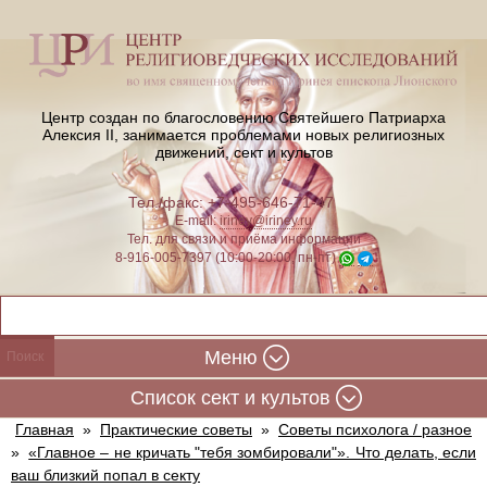
Центр создан по благословению Святейшего Патриарха
Алексия II,
занимается проблемами новых религиозных
движений, сект и культов
Тел./факс: +7-495-646-71-47
E-mail:
iriney@iriney.ru
Тел. для связи и приёма информации
8-916-005-7397 (10:00-20:00, пн-пт)
Меню
Cписок сект и культов
Главная
»
Практические советы
»
Советы психолога / разное
»
«Главное – не кричать "тебя зомбировали"». Что делать, если
ваш близкий попал в секту