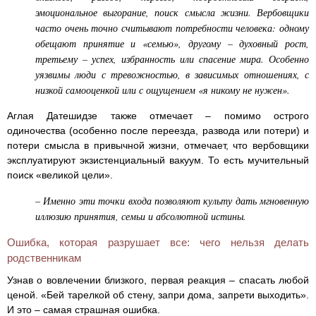
эмоциональное выгорание, поиск смысла жизни. Вербовщики
часто очень точно считывают потребности человека: одному
обещают принятие и «семью», другому – духовный рост,
третьему – успех, избранность или спасение мира. Особенно
уязвимы люди с тревожностью, в зависимых отношениях, с
низкой самооценкой или с ощущением «я никому не нужен».
Аглая Датешидзе также отмечает – помимо острого
одиночества (особенно после переезда, развода или потери) и
потери смысла в привычной жизни, отмечает, что вербовщики
эксплуатируют экзистенциальный вакуум. То есть мучительный
поиск «великой цели».
– Именно эти точки входа позволяют культу дать мгновенную
иллюзию принятия, семьи и абсолютной истины.
Ошибка, которая разрушает все: чего нельзя делать
родственникам
Узнав о вовлечении близкого, первая реакция – спасать любой
ценой. «Бей тарелкой об стену, запри дома, запрети выходить».
И это – самая страшная ошибка.