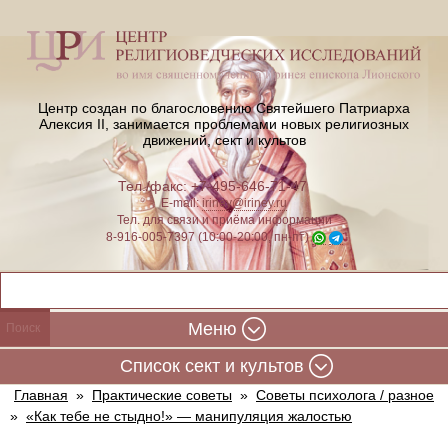
Центр создан по благословению Святейшего Патриарха
Алексия II,
занимается проблемами новых религиозных
движений, сект и культов
Тел./факс: +7-495-646-71-47
E-mail:
iriney@iriney.ru
Тел. для связи и приёма информации
8-916-005-7397 (10:00-20:00, пн-пт)
Меню
Cписок сект и культов
Главная
»
Практические советы
»
Советы психолога / разное
»
«Как тебе не стыдно!» — манипуляция жалостью