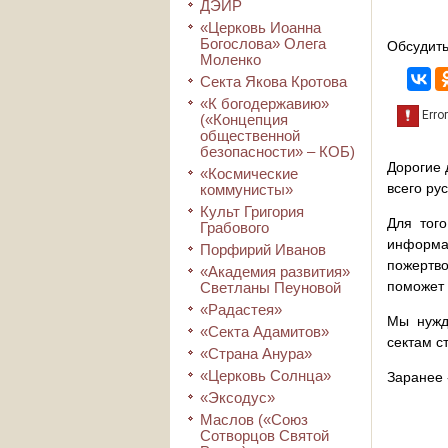
ДЭИР
«Церковь Иоанна
Богослова» Олега
Обсудить
Моленко
Секта Якова Кротова
«К богодержавию»
(«Концепция
общественной
безопасности» – КОБ)
Дорогие 
«Космические
всего ру
коммунисты»
Культ Григория
Для того
Грабового
информа
Порфирий Иванов
пожертво
«Академия развития»
поможет 
Светланы Пеуновой
«Радастея»
Мы нужд
«Секта Адамитов»
сектам с
«Страна Анура»
«Церковь Солнца»
Заранее 
«Эксодус»
Маслов («Союз
Сотворцов Святой