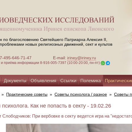
н по благословению Святейшего Патриарха Алексия II,
проблемами новых религиозных движений, сект и культов
 +7-495-646-71-47
E-mail:
iriney@iriney.ru
зи и приёма информации
8-916-005-7397 (10:00-20:00, пн-пт)
Документы
Объявления
Ссылки
Полемика
Практически
»
Практические советы
»
Советы психолога / разное
»
Советы п
психолога. Как не попасть в секту - 19.02.26
 Слободчиков: При вербовке в секту ведется игра на "недостат