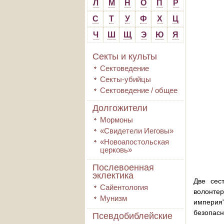
Л
М
Н
О
П
Р
С
Т
У
Ф
Х
Ц
Ч
Ш
Щ
Э
Ю
Я
Секты и культы
Сектоведение
Секты-убийцы
Сектоведение / общее
Долгожители
Мормоны
«Свидетели Иеговы»
«Новоапостольская
церковь»
Послевоенная
эклектика
Две сес
Сайентология
волонтер
Мунизм
империя
безопасн
Псевдобиблейские