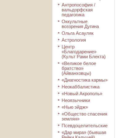
Антропософия /
вальдорфская
педагогика
Оккультные
воззрения Дугина
Ольга Асауляк
Астрология
Центр
«Благодарение»
(Культ Рами Блекта)
«Великое белое
братство»
(Айванховцы)
«Диагностика кармы»
Неокаббалистика
«Новый Акрополь»
Неоязычники
«Нью эйдж»
«Общество спасения
землян»
Псевдоцелительские
«Дар мира» (бывшая
Рейки Кадуцей)