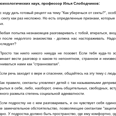
психологических наук, профессор Илья Слободчиков:
 с ходу дать готовый рецепт на тему "Как уберечься от секты?", осо
в секту как раз несложно. Но есть определенные признаки, которые
ых.
 Любая попытка незнакомцев разговаривать с тобой, втираться, вхо
и после недолгого знакомства - должна нас настораживать. Надо
еследует?
 Просто так никто никого никуда не позовет. Если тебя куда-то з
чинает вести разговор о каком-то непонятном, странном и неизве
ениваться нами как "странноватая".
Если речь заходит о вере и спасении, общайтесь на эту тему с люд
 Как правило, сектанты уловляют детей с так называемыми деприв
крытых в себе, либо, наоборот, очень общительных, свободных, вст
много размыта степень социальной адекватности.
 Если подростку не с кем разговаривать, и он чувствует себя оди
же замечательное обстоятельство, позволяющее сектантам "зацепить
дно. У подростка должно быть пространство, где ему комфортно, гд