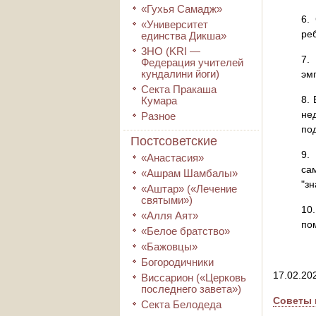
«Гухья Самадж»
6.
«Университет
ре
единства Дикша»
3HO (KRI ―
7.
Федерация учителей
кундалини йоги)
эм
Секта Пракаша
8.
Кумара
не
Разное
по
Постсоветские
9.
«Анастасия»
са
«Ашрам Шамбалы»
"зн
«Аштар» («Лечение
святыми»)
10
«Алля Аят»
по
«Белое братство»
«Бажовцы»
Богородичники
17.02.20
Виссарион («Церковь
последнего завета»)
Советы п
Секта Белодеда