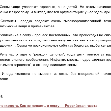
 Секты чаще уловляют взрослых, а не детей. Но затем начинае
бенка к взрослому. И выкладывается аргументация: у нас здесь луч
 Сектанты нередко владеют очень высокоорганизованной тех
патические вещи и применяют ее.
 Вовлечение в секту - процесс постепенный, это происходит не сию
достаточностях - на том, чего человеку не хватает - информации
ддержки… Секты же позиционируют себя как братства, якобы свя
 Речь часто идет о "реакции цепочки", когда дети тянутся за в
мостоятельного соображения. Инфантильность, недостаточная зре
ачимого взрослого", а он - под влиянием секты.
. Иногда человека не вывести из секты без специальной психо
мощи.
26
сихолога. Как не попасть в секту — Российская газета