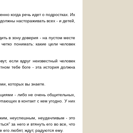
бенно когда речь идет о подростках. Их
 должны настораживать всех - и детей,
дить в зону доверия - на пустом месте
 четко понимать: какие цели человек
овут, если вдруг неизвестный человек
стном тебе боге - эта история должна
ьми, которых вы знаете.
ациями - либо не очень общительных,
упающих в контакт с кем угодно. У них
ноким, неуспешным, неудачливым - это
ся" за него и втянуть его во все, что
е его любят, ждут, радуются ему.