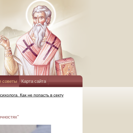
е советы
Карта сайта
сихолога. Как не попасть в секту
очностях"