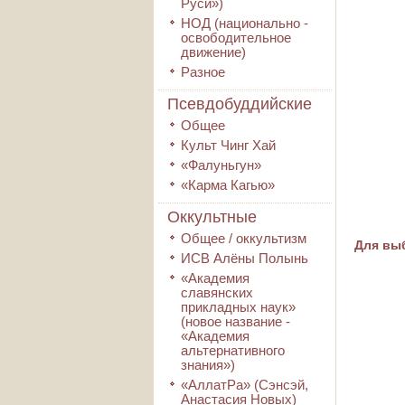
Руси»)
НОД (национально -
освободительное
движение)
Разное
Псевдобуддийские
Общее
Культ Чинг Хай
«Фалуньгун»
«Карма Кагью»
Оккультные
Общее / оккультизм
Для выб
ИСВ Алёны Полынь
«Академия
славянских
прикладных наук»
(новое название -
«Академия
альтернативного
знания»)
«АллатРа» (Сэнсэй,
Анастасия Новых)