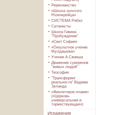
Рерихианство
«Школа золотого
Розенкрейца»
СИСТЕМА Рябко
Сатанисты
Школа Гивина
"Пробуждение"
«Свет Софии»
«Оккультное учение
Мулдашева»
Учение А.Свияша
Движение суверенов
"живых людей"
Теософия
"Трансферинг
реальности" Вадима
Зеланда
«Фиолетовое пламя»
(«Церковь
универсальная и
торжествующая»)
Искажение