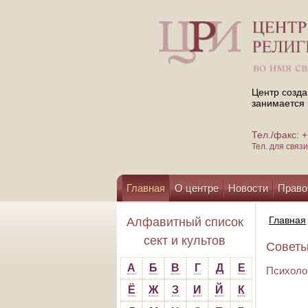
Центр созда
занимается 
Тел./факс:
Тел. для свя
Главная
О центре
Новости
Право
Помощь центру
Главная
Алфавитный список
сект и культов
Советы 
А
Б
В
Г
Д
Е
Психолог
Ё
Ж
З
И
Й
К