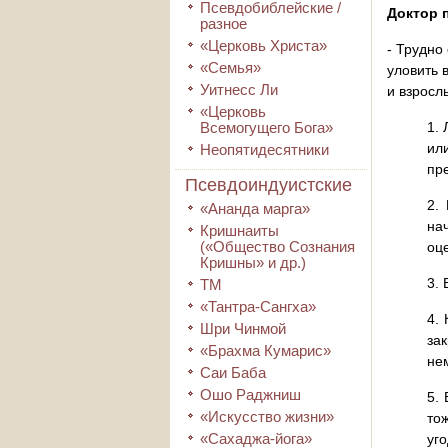
Псевдобиблейские /
Доктор 
разное
«Церковь Христа»
- Трудно
«Семья»
уловить 
Уитнесс Ли
и взросл
«Церковь
Всемогущего Бога»
1.
ил
Неопятидесятники
пр
Псевдоиндуистские
2.
«Ананда марга»
на
Кришнаиты
(«Общество Сознания
оц
Кришны» и др.)
3. 
ТМ
«Тантра-Сангха»
4.
Шри Чинмой
за
«Брахма Кумарис»
не
Саи Баба
Ошо Раджниш
5.
«Искусство жизни»
то
«Сахаджа-йога»
уго