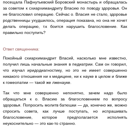
посещала Пафнутьевский Боровский монастырь и обращалась
за советом к схиархимандриту Власию по поводу здоровья. Он
не благословил операцию. Сейчас о. Власия не стало, здоровье
родственницы ухудшилось, операция показана, но она не хочет
делать операцию, т.к боится нарушить благословение. Как
правильно поступить?
Ответ священника:
Покойный схиархимандрит Власий, насколько мне известно,
получил лишь начальные знания в педиатрии. Сам он говорил,
что изучал иридодиагностику, но это не имеет совершенно
никакого отношения ни к медицине, ни к науке в целом и ближе
к гомеопатии — такой же лженауке.
Так что мне совершенно непонятно, зачем надо было
обращаться к о. Власию за благословением по вопросу
здоровья. Попросить молитв батюшки — да, конечно же, можно
спросить совета, как лучше поступать, но испрашивать
благословение, которое предполагается исполнять
неукоснительно — это как-то странно.