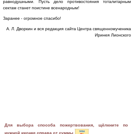
равнодушными. Пусть дело противостояния тоталитарным
сектам станет поистине всенародным!
Заранее - огромное спасибо!
А. Л. Дворкин и вся редакция сайта Центра священномученика
Иринея Лионского
Для выбора способа пожертвования, щёлкните по
нужной иконке справа от суммы