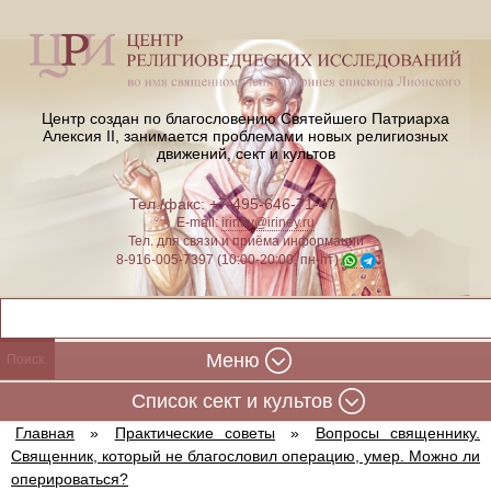
Центр создан по благословению Святейшего Патриарха
Алексия II,
занимается проблемами новых религиозных
движений, сект и культов
Тел./факс: +7-495-646-71-47
E-mail:
iriney@iriney.ru
Тел. для связи и приёма информации
8-916-005-7397 (10:00-20:00, пн-пт)
Меню
Cписок сект и культов
Главная
»
Практические советы
»
Вопросы священнику.
Священник, который не благословил операцию, умер. Можно ли
оперироваться?