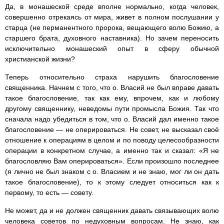
Да, в монашеской среде вполне нормально, когда человек,
совершенно отрекаясь от мира, живет в полном послушании у
старца (не перманентного пророка, вещающего волю Божию, а
старшего брата, духовного наставника). Но зачем переносить
исключительно монашеский опыт в сферу обычной
христианской жизни?
Теперь относительно страха нарушить благословение
священника. Начнем с того, что о. Власий не был вправе давать
такое благословение, так как ему, впрочем, как и любому
другому священнику, неведомы пути промысла Божия. Так что
сначала надо убедиться в том, что о. Власий дал именно такое
благословение — не оперироваться. Не совет, не высказал своё
отношение к операциям в целом и по поводу целесообразности
операции в конкретном случае, а именно так и сказал: «Я не
благословляю Вам оперироваться». Если произошло последнее
(я лично не был знаком с о. Власием и не знаю, мог ли он дать
такое благословение), то к этому следует относиться как к
первому, то есть — совету.
Не может, да и не должен священник давать связывающих волю
человека советов по недуховным вопросам. Не знаю, как