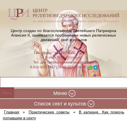
Центр создан по благословению Святейшего Патриарха
Алексия II,
занимается проблемами новых религиозных
движений, сект и культов
Тел./факс: +7-495-646-71-47
E-mail:
iriney@iriney.ru
Тел. для связи и приёма информации
8-916-005-7397 (10:00-20:00, пн-пт)
Меню
Cписок сект и культов
Главная
»
Практические советы
»
В капкане. Как помочь
попавшим в секту