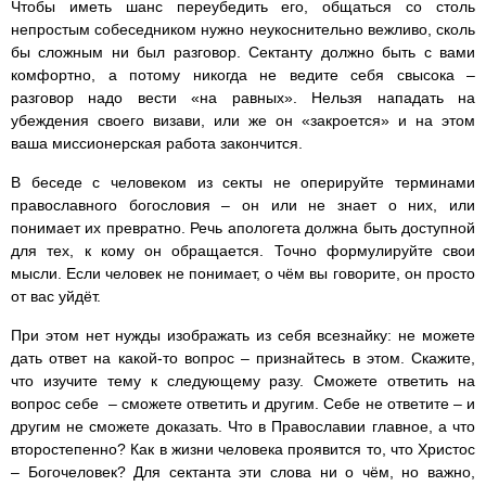
Чтобы иметь шанс переубедить его, общаться со столь
непростым собеседником нужно неукоснительно вежливо, сколь
бы сложным ни был разговор. Сектанту должно быть с вами
комфортно, а потому никогда не ведите себя свысока –
разговор надо вести «на равных». Нельзя нападать на
убеждения своего визави, или же он «закроется» и на этом
ваша миссионерская работа закончится.
В беседе с человеком из секты не оперируйте терминами
православного богословия – он или не знает о них, или
понимает их превратно. Речь апологета должна быть доступной
для тех, к кому он обращается. Точно формулируйте свои
мысли. Если человек не понимает, о чём вы говорите, он просто
от вас уйдёт.
При этом нет нужды изображать из себя всезнайку: не можете
дать ответ на какой-то вопрос – признайтесь в этом. Скажите,
что изучите тему к следующему разу. Сможете ответить на
вопрос себе – сможете ответить и другим. Себе не ответите – и
другим не сможете доказать. Что в Православии главное, а что
второстепенно? Как в жизни человека проявится то, что Христос
– Богочеловек? Для сектанта эти слова ни о чём, но важно,