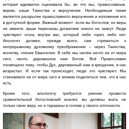
которая адекватно оценивала бы, во что мы, православные,
верим, наши Таинства и вероучение. Необходимым также
является раскрытие православного вероучения и изложение его
в доступной форме. Важный момент: если вы богослов, но веры
не имеете, ваши пересказы догматики никого не зажгут. Люди
чувствуют огонь внутри вас, который либо горит, либо нет.
Апологет должен, прежде всего, сам стремиться к
непрерывному духовному преображению – через Таинства,
молитву, чтение Евангелия. В себе мы несём нечто не от мира
сего, нечто, дарованное нам Богом. Всё Православие
посвящено тому, чтобы Дух, дарованный нам в крещении, в нас
возрастал. И если так происходит, люди это чувствуют. Мы
становимся не от мира сего и можем поделиться тем, что в нас
есть.
Кроме того, апологету требуется умение провести
сравнительный богословский анализ: вы должны знать не
только свою веру, но и тараканы в голове у своего оппонента.