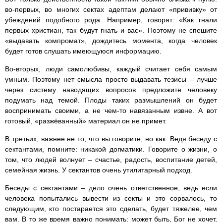
во-первых, во многих сектах адептам делают «прививку» от
убеждений подобного рода. Например, говорят: «Как гнали
первых христиан, так будут гнать и вас». Поэтому не спешите
«выдавать компромат», дождитесь момента, когда человек
будет готов слушать имеющуюся информацию.
Во-вторых, люди самолюбивы, каждый считает себя самым
умным. Поэтому нет смысла просто выдавать тезисы – лучше
через систему наводящих вопросов предложите человеку
подумать над темой. Плоды таких размышлений он будет
воспринимать своими, а не чем-то навязанным извне. А вот
готовый, «разжёванный» материал он не примет.
В третьих, важнее не то, что вы говорите, но как. Ведя беседу с
сектантами, помните: никакой догматики. Говорите о жизни, о
том, что людей волнует – счастье, радость, воспитание детей,
семейная жизнь. У сектантов очень утилитарный подход.
Беседы с сектантами – дело очень ответственное, ведь если
человека попытались вывести из секты и это сорвалось, то
следующим, кто постарается это сделать, будет тяжелее, чем
вам. В то же время важно понимать: может быть, Бог не хочет,