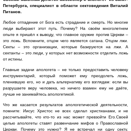
Петербурга, специалист в области сектоведения Виталий
Питанов.
Любое отпадение от Бога есть страдание и смерть. Но многие
люди выбирают этот путь. Почему? На своём многолетнем
опыте я пришёл к выводу, что главное оружие против Церкви –
это ложь. Вспомните, отцом чего является сатана. Отцом лжи.
Секты – это организации, которые базируются на лжи. А
сектанты – это люди, у которых нет возможности отделить ложь
от истины.
Главные задачи апологета – не только предоставить человеку
инструментарий, который поможет ему преодолеть ложь,
пленившую его, но и дать альтернативу его взглядам: если вы
разрушаете веру человека, но ничего взамен ему не даёте,
лучше не занимайтесь апологетикой.
Что же касается результатов апологетической деятельности,
помните: Иисус Христос не всех сделал христианами, и не
рассчитывайте, что кто-то из нас может превзойти Его.Своей
целью апологеты ставят развенчание мифов о Православной
Церкви. Почему это нужно? Я не встречал ни одну секту,