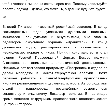
чтобы человек вышел из секты через вас. Поэтому используйте
простой подход – делай, что можешь, а дальше будь что будет.
***
Виталий Питанов – известный российский сектовед. В конце
восьмидесятых годов увлекался духовными поисками,
занимался неоиндуизмом и оккультизмом, был главным
редактором оккультного журнала «Хранитель». В конце
девяностых годов, разочаровавшись в оккультизме и
неоиндуизме, порвал с ними. Принял христианство и стал
членом Русской Православной Церкви. Вскоре получил
благословение заниматься апологетической деятельностью.
Несколько лет возглавлял программу «Прозрение» в отделе по
делам молодёжи в Санкт-Петербургской епархии. Позже
перешёл работать в Санкт-Петербургский православный
институт религиоведения и церковных искусств. Автор ряда книг,
статей и радиопередач, посвящённых современному
сектантству и оккультизму. Бакалавр теологии. В настоящее
время является сотрудником православного апологетического
центра «Ставрос».