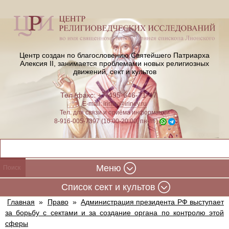
Центр создан по благословению Святейшего Патриарха
Алексия II,
занимается проблемами новых религиозных
движений, сект и культов
Тел./факс: +7-495-646-71-47
E-mail:
iriney@iriney.ru
Тел. для связи и приёма информации
8-916-005-7397 (10:00-20:00, пн-пт)
Меню
Cписок сект и культов
Главная
»
Право
»
Администрация президента РФ выступает
за борьбу с сектами и за создание органа по контролю этой
сферы