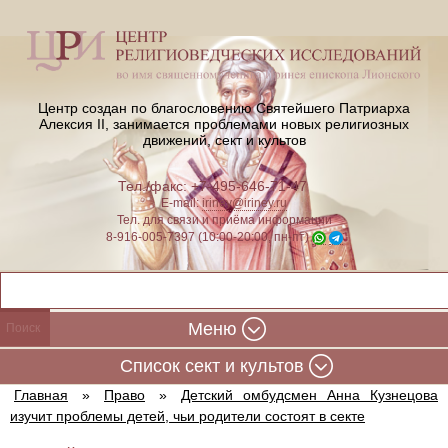
Центр создан по благословению Святейшего Патриарха
Алексия II,
занимается проблемами новых религиозных
движений, сект и культов
Тел./факс: +7-495-646-71-47
E-mail:
iriney@iriney.ru
Тел. для связи и приёма информации
8-916-005-7397 (10:00-20:00, пн-пт)
Меню
Cписок сект и культов
Главная
»
Право
»
Детский омбудсмен Анна Кузнецова
изучит проблемы детей, чьи родители состоят в секте