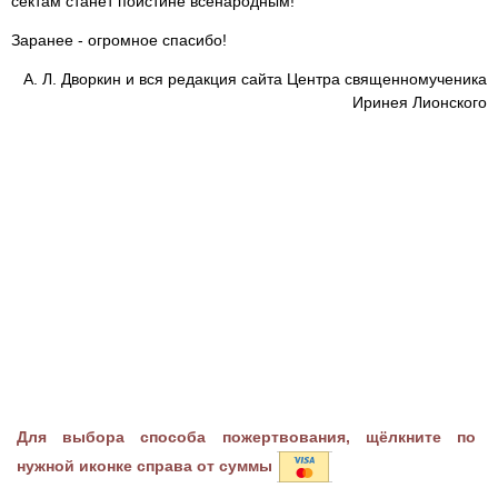
сектам станет поистине всенародным!
Заранее - огромное спасибо!
А. Л. Дворкин и вся редакция сайта Центра священномученика
Иринея Лионского
Для выбора способа пожертвования, щёлкните по
нужной иконке справа от суммы