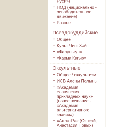
Руси»)
НОД (национально -
освободительное
движение)
Разное
Псевдобуддийские
Общее
Культ Чинг Хай
«Фалуньгун»
«Карма Кагью»
Оккультные
Общее / оккультизм
ИСВ Алёны Полынь
«Академия
славянских
прикладных наук»
(новое название -
«Академия
альтернативного
знания»)
«АллатРа» (Сэнсэй,
Анастасия Новых)