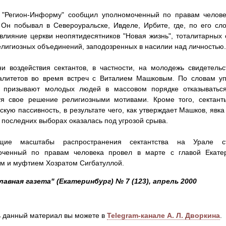
 "Регион-Информу" сообщил уполномоченный по правам челове
Он побывал в Североуральске, Ивделе, Ирбите, где, по его с
лияние церкви неопятидесятников "Новая жизнь", тоталитарных 
елигиозных объединений, заподозренных в насилии над личностью
и воздействия сектантов, в частности, на молодежь свидетель
алитетов во время встреч с Виталием Машковым. По словам уп
ы призывают молодых людей в массовом порядке отказыватьс
уя свое решение религиозными мотивами. Кроме того, сектан
скую пассивность, в результате чего, как утверждает Машков, яв
 последних выборах оказалась под угрозой срыва.
щие масштабы распространения сектантства на Урале с
оченный по правам человека провел в марте с главой Екатер
м и муфтием Хозратом Сигбатуллой.
лавная газета" (Екатеринбург) № 7 (123), апрель 2000
 данный материал вы можете в
Telegram-канале А. Л. Дворкина
.