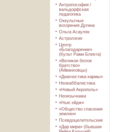
Антропософия /
вальдорфская
педагогика
Оккультные
воззрения Дугина
Ольга Асауляк
Астрология
Центр
«Благодарение»
(Культ Рами Блекта)
«Великое белое
братство»
(Айванховцы)
«Диагностика кармы»
Неокаббалистика
«Новый Акрополь»
Неоязычники
«Нью эйдж»
«Общество спасения
землян»
Псевдоцелительские
«Дар мира» (бывшая
Рейки Кадуцей)