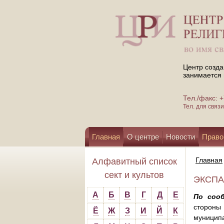
Центр созда
занимается 
Тел./факс:
Тел. для свя
Главная
О центре
Новости
Право
Помощь центру
Главная
Алфавитный список
сект и культов
ЭКСПА
А
Б
В
Г
Д
Е
По сооб
стороны
Ё
Ж
З
И
Й
К
муниципа