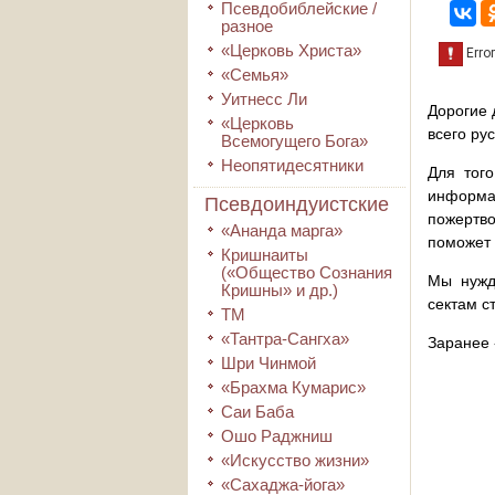
Псевдобиблейские /
разное
«Церковь Христа»
«Семья»
Уитнесс Ли
Дорогие 
«Церковь
всего ру
Всемогущего Бога»
Неопятидесятники
Для того
информа
Псевдоиндуистские
пожертво
«Ананда марга»
поможет 
Кришнаиты
(«Общество Сознания
Мы нужд
Кришны» и др.)
сектам с
ТМ
«Тантра-Сангха»
Заранее 
Шри Чинмой
«Брахма Кумарис»
Саи Баба
Ошо Раджниш
«Искусство жизни»
«Сахаджа-йога»