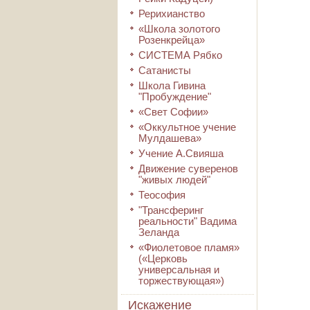
Рерихианство
«Школа золотого
Розенкрейца»
СИСТЕМА Рябко
Сатанисты
Школа Гивина
"Пробуждение"
«Свет Софии»
«Оккультное учение
Мулдашева»
Учение А.Свияша
Движение суверенов
"живых людей"
Теософия
"Трансферинг
реальности" Вадима
Зеланда
«Фиолетовое пламя»
(«Церковь
универсальная и
торжествующая»)
Искажение