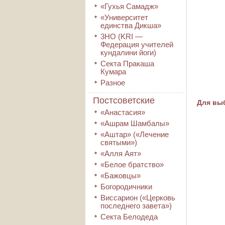
«Гухья Самадж»
«Университет
единства Дикша»
3HO (KRI ―
Федерация учителей
кундалини йоги)
Секта Пракаша
Кумара
Разное
Постсоветские
Для выб
«Анастасия»
«Ашрам Шамбалы»
«Аштар» («Лечение
святыми»)
«Алля Аят»
«Белое братство»
«Бажовцы»
Богородичники
Виссарион («Церковь
последнего завета»)
Секта Белодеда