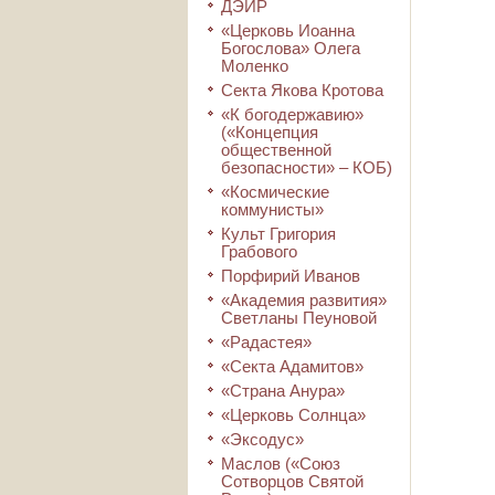
ДЭИР
«Церковь Иоанна
Богослова» Олега
Моленко
Секта Якова Кротова
«К богодержавию»
(«Концепция
общественной
безопасности» – КОБ)
«Космические
коммунисты»
Культ Григория
Грабового
Порфирий Иванов
«Академия развития»
Светланы Пеуновой
«Радастея»
«Секта Адамитов»
«Страна Анура»
«Церковь Солнца»
«Эксодус»
Маслов («Союз
Сотворцов Святой