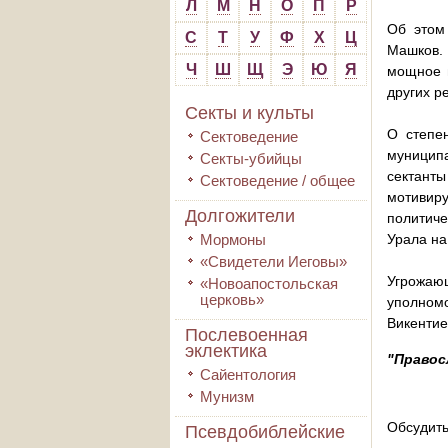
Л
М
Н
О
П
Р
Об этом
С
Т
У
Ф
Х
Ц
Машков. 
Ч
Ш
Щ
Э
Ю
Я
мощное в
других р
Секты и культы
О степен
Сектоведение
муницип
Секты-убийцы
сектант
Сектоведение / общее
мотивир
Долгожители
политиче
Мормоны
Урала на
«Свидетели Иеговы»
Угрожаю
«Новоапостольская
церковь»
уполном
Викентие
Послевоенная
эклектика
"Правос
Сайентология
Мунизм
Обсудить
Псевдобиблейские