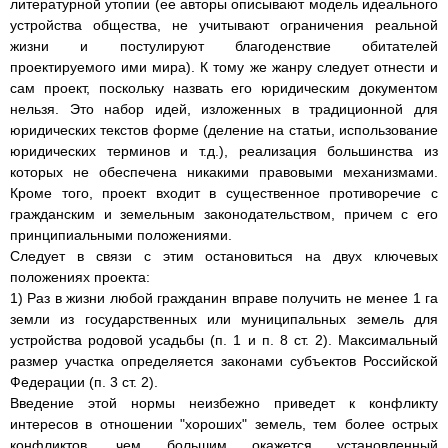
литературной утопии (ее авторы описывают модель идеального
устройства общества, не учитывают ограничения реальной
жизни и постулируют благоденствие обитателей
проектируемого ими мира). К тому же жанру следует отнести и
сам проект, поскольку назвать его юридическим документом
нельзя. Это набор идей, изложенных в традиционной для
юридических текстов форме (деление на статьи, использование
юридических терминов и т.д.), реализация большинства из
которых не обеспечена никакими правовыми механизмами.
Кроме того, проект входит в существенное противоречие с
гражданским и земельным законодательством, причем с его
принципиальными положениями.
Следует в связи с этим остановиться на двух ключевых
положениях проекта:
1) Раз в жизни любой гражданин вправе получить не менее 1 га
земли из государственных или муниципальных земель для
устройства родовой усадьбы (п. 1 и п. 8 ст. 2). Максимальный
размер участка определяется законами субъектов Российской
Федерации (п. 3 ст. 2).
Введение этой нормы неизбежно приведет к конфликту
интересов в отношении "хороших" земель, тем более острых
конфликтов, чем большим окажется установленный