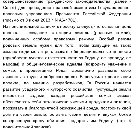
совершенствованию гражданского законодательства (далее -
Совет) для проведения правовой экспертизы Государственно-
правовым управлением Президента Российской Федерации
(письмо от 3 июня 2013 г. N А6-4701).
Из пояснительной записки к проекту следует, что основная цель
проекта - создание категории земель (родовые земли),
подчиненных особому правовому режиму. Особый режим
родовых земель нужен для того, чтобы живущие на таких
землях люди могли реализовать общенациональные ценности
(приобрести чувство ответственности за Родину, ее природу, ее
народы) и общечеловеческие идеалы (возродить уважение к
семье, к процветанию Рода, гармонично развивать свою
личность в труде и добрососедстве). В результате реализации
проекта, по мнению разработчиков, "в России начнется
развитие усадебного и хуторского хозяйства, пустующие земли
покроются садами, каждая российская семья сможет
обеспечивать себя экологически чистыми продуктами питания,
проживать в благоприятной окружающей среде, построить свой
дом на своей земле, оставить своим детям и внукам более
совершенную среду обитания, подарить им Родину" (стр. 4
пояснительной записки).