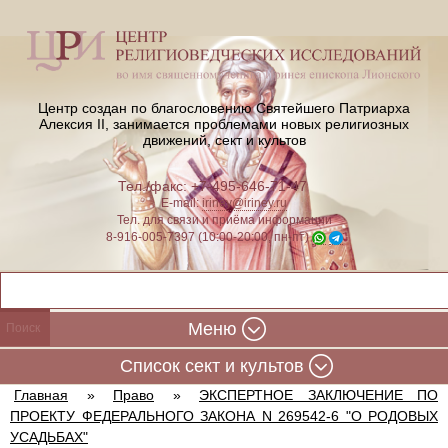
Центр создан по благословению Святейшего Патриарха
Алексия II,
занимается проблемами новых религиозных
движений, сект и культов
Тел./факс: +7-495-646-71-47
E-mail:
iriney@iriney.ru
Тел. для связи и приёма информации
8-916-005-7397 (10:00-20:00, пн-пт)
Меню
Cписок сект и культов
Главная
»
Право
»
ЭКСПЕРТНОЕ ЗАКЛЮЧЕНИЕ ПО
ПРОЕКТУ ФЕДЕРАЛЬНОГО ЗАКОНА N 269542-6 "О РОДОВЫХ
УСАДЬБАХ"