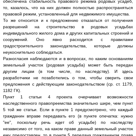
обеспечена стабильность правового режима родовых усадеб,
то, казалось, что на них должен полностью распространяться
правовой режим, установленный для недвижимого имущества.
То же относится и к предложению отказаться от получения
разрешений на строительство в родовых усадьбах
индивидуального жилого дома и других капитальных строений и
сооружений. Оно явно расходится с правилами
градостроительного законодательства, которые должны
неукоснительно соблюдаться.
Разногласия наблюдаются и в вопросах, по каким основаниям
земельный участок (родовая усадьба) может быть передан
другим лицам (в том числе, по наследству). И здесь
разработчики не позаботились о том, чтобы сверить свои
предложения с действующим законодательством (ср. ст. 1179,
1182 ГК).
Пункт 1 статьи 4 проекта очерчивает возможности
наследственного правопреемства значительно шире, чем пункт
5 той же статьи. Если в пункте 1 предусмотрено, что каждый
гражданин вправе передавать его (в пункте опечатка: нужно
"ее", поскольку речь идет об усадьбе) по наследству
независимо от того, на каком праве данный земельный участок
ему предоставлен, то в пункте 5 передача гражданином права