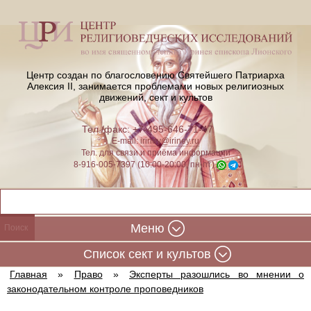
Центр создан по благословению Святейшего Патриарха
Алексия II,
занимается проблемами новых религиозных
движений, сект и культов
Тел./факс: +7-495-646-71-47
E-mail:
iriney@iriney.ru
Тел. для связи и приёма информации
8-916-005-7397 (10:00-20:00, пн-пт)
Меню
Cписок сект и культов
Главная
»
Право
»
Эксперты разошлись во мнении о
законодательном контроле проповедников