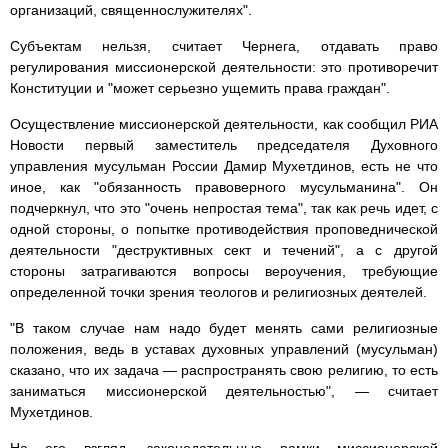
организаций, священнослужителях".
Субъектам нельзя, считает Чернега, отдавать право
регулирования миссионерской деятельности: это противоречит
Конституции и "может серьезно ущемить права граждан".
Осуществление миссионерской деятельности, как сообщил РИА
Новости первый заместитель председателя Духовного
управления мусульман России Дамир Мухетдинов, есть не что
иное, как "обязанность правоверного мусульманина". Он
подчеркнул, что это "очень непростая тема", так как речь идет, с
одной стороны, о попытке противодействия проповеднической
деятельности "деструктивных сект и течений", а с другой
стороны затрагиваются вопросы вероучения, требующие
определенной точки зрения теологов и религиозных деятелей.
"В таком случае нам надо будет менять сами религиозные
положения, ведь в уставах духовных управлений (мусульман)
сказано, что их задача — распространять свою религию, то есть
заниматься миссионерской деятельностью", — считает
Мухетдинов.
На его взгляд, законодательные рамки миссионерской