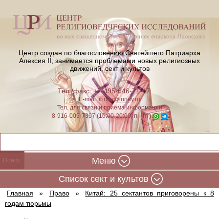
Центр создан по благословению Святейшего Патриарха
Алексия II,
занимается проблемами новых религиозных
движений, сект и культов
Тел./факс: +7-495-646-71-47
E-mail:
iriney@iriney.ru
Тел. для связи и приёма информации
8-916-005-7397 (10:00-20:00, пн-пт)
Меню
Cписок сект и культов
Главная
»
Право
»
Китай: 25 сектантов приговорены к 8
годам тюрьмы