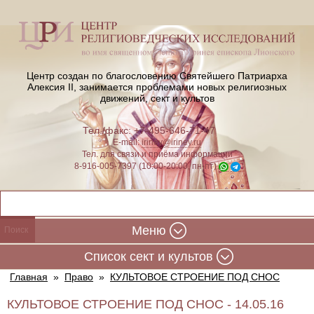
Центр создан по благословению Святейшего Патриарха
Алексия II,
занимается проблемами новых религиозных
движений, сект и культов
Тел./факс: +7-495-646-71-47
E-mail:
iriney@iriney.ru
Тел. для связи и приёма информации
8-916-005-7397 (10:00-20:00, пн-пт)
Меню
Cписок сект и культов
Главная
»
Право
»
КУЛЬТОВОЕ СТРОЕНИЕ ПОД СНОС
КУЛЬТОВОЕ СТРОЕНИЕ ПОД СНОС - 14.05.16