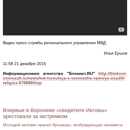
Видео пресс-службы регионального управления МВД
Илья Ершов
11:58 21 декабря 2015
Информационное агентство "Блокнот.RU"
http://bloknot-
voronezh.ru/news/led-tronulsya-v-voronezhe-vpervye-osudili-
religioz-678888#top
Впервые в Воронеже «свидетеля Иеговы»
арестовали за экстремизм
Молодой человек хранил брошюры, возбуждающие ненависть