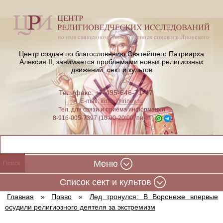
Центр создан по благословению Святейшего Патриарха
Алексия II,
занимается проблемами новых религиозных
движений, сект и культов
Тел./факс: +7-495-646-71-47
E-mail:
iriney@iriney.ru
Тел. для связи и приёма информации
8-916-005-7397 (10:00-20:00, пн-пт)
Меню
Cписок сект и культов
Главная
»
Право
»
Лед тронулся: В Воронеже впервые
осудили религиозного деятеля за экстремизм