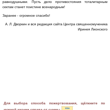
равнодушными. Пусть дело противостояния тоталитарным
сектам станет поистине всенародным!
Заранее - огромное спасибо!
А. Л. Дворкин и вся редакция сайта Центра священномученика
Иринея Лионского
Для выбора способа пожертвования, щёлкните по
нужной иконке справа от суммы