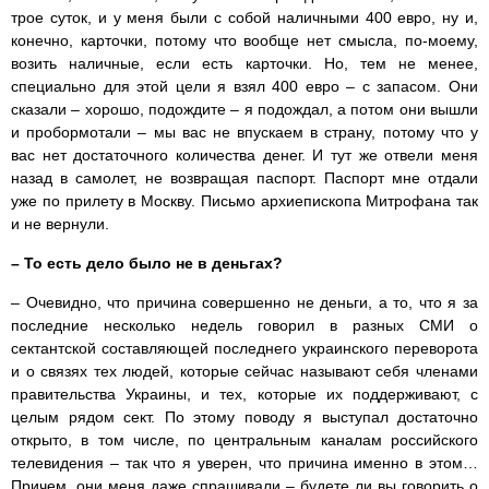
трое суток, и у меня были с собой наличными 400 евро, ну и,
конечно, карточки, потому что вообще нет смысла, по-моему,
возить наличные, если есть карточки. Но, тем не менее,
специально для этой цели я взял 400 евро – с запасом. Они
сказали – хорошо, подождите – я подождал, а потом они вышли
и пробормотали – мы вас не впускаем в страну, потому что у
вас нет достаточного количества денег. И тут же отвели меня
назад в самолет, не возвращая паспорт. Паспорт мне отдали
уже по прилету в Москву. Письмо архиепископа Митрофана так
и не вернули.
– То есть дело было не в деньгах?
– Очевидно, что причина совершенно не деньги, а то, что я за
последние несколько недель говорил в разных СМИ о
сектантской составляющей последнего украинского переворота
и о связях тех людей, которые сейчас называют себя членами
правительства Украины, и тех, которые их поддерживают, с
целым рядом сект. По этому поводу я выступал достаточно
открыто, в том числе, по центральным каналам российского
телевидения – так что я уверен, что причина именно в этом…
Причем, они меня даже спрашивали – будете ли вы говорить о