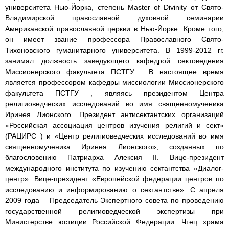
университета Нью-Йорка, степень Master of Divinity от Свято-
Владимирской православной духовной семинарии
Американской православной церкви в Нью-Йорке. Кроме того,
он имеет звание профессора Православного Свято-
Тихоновского гуманитарного университета. В 1999-2012 гг.
занимал должность заведующего кафедрой сектоведения
Миссионерского факультета ПСТГУ . В настоящее время
является профессором кафедры миссиологии Миссионерского
факультета ПСТГУ , являясь президентом Центра
религиоведческих исследований во имя священномученика
Иринея Лионского. Президент антисектантских организаций
«Российская ассоциация центров изучения религий и сект»
(РАЦИРС ) и «Центр религиоведческих исследований во имя
священномученика Иринея Лионского», созданных по
благословению Патриарха Алексия II. Вице-президент
международного института по изучению сектантства «Диалог-
центр». Вице-президент «Европейской федерации центров по
исследованию и информированию о сектантстве». С апреля
2009 года – Председатель Экспертного совета по проведению
государственной религиоведческой экспертизы при
Министерстве юстиции Российской Федерации. Чтец храма