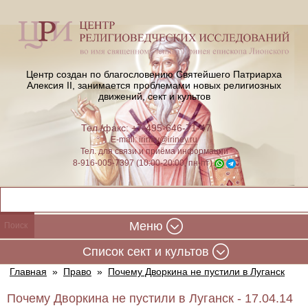
Центр создан по благословению Святейшего Патриарха
Алексия II,
занимается проблемами новых религиозных
движений, сект и культов
Тел./факс: +7-495-646-71-47
E-mail:
iriney@iriney.ru
Тел. для связи и приёма информации
8-916-005-7397 (10:00-20:00, пн-пт)
Меню
Cписок сект и культов
Главная
»
Право
»
Почему Дворкина не пустили в Луганск
Почему Дворкина не пустили в Луганск - 17.04.14