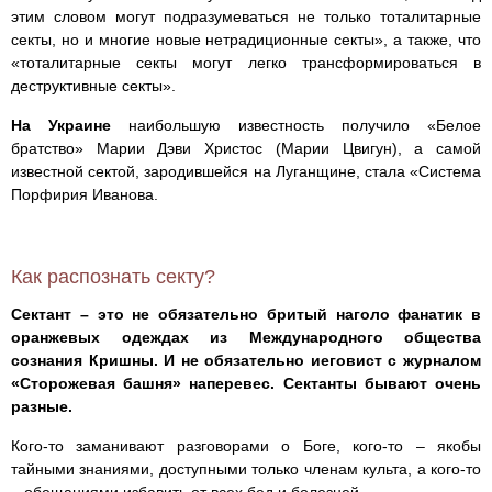
этим словом могут подразумеваться не только тоталитарные
секты, но и многие новые нетрадиционные секты», а также, что
«тоталитарные секты могут легко трансформироваться в
деструктивные секты».
На Украине
наибольшую известность получило «Белое
братство» Марии Дэви Христос (Марии Цвигун), а самой
известной сектой, зародившейся на Луганщине, стала «Система
Порфирия Иванова.
Как распознать секту?
Сектант – это не обязательно бритый наголо фанатик в
оранжевых одеждах из Международного общества
сознания Кришны. И не обязательно иеговист с журналом
«Сторожевая башня» наперевес.
Сектанты бывают очень
разные.
Кого-то заманивают разговорами о Боге, кого-то – якобы
тайными знаниями, доступными только членам культа, а кого-то
– обещаниями избавить от всех бед и болезней.