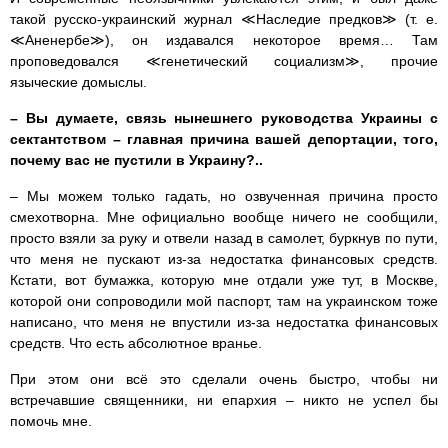
такой русско-украинский журнал ≪Наследие предков≫ (т. е.
≪Аненербе≫), он издавался некоторое время… Там
проповедовал
ся ≪генетический социализм≫, прочие
языческие домыслы.
– Вы думаете, связь нынешнего руководства Украины с
сектантством – главная причина вашей депортации, того,
почему вас не пустили в Украину?..
– Мы можем только гадать, но озвученная причина просто
смехотворна. Мне официально вообще ничего не сообщили,
просто взяли за руку и отвели назад в самолет, буркнув по пути,
что меня не пускают из-за недостатка финансовых средств.
Кстати, вот бумажка, которую мне отдали уже тут, в Москве,
которой они сопроводили мой паспорт, там на украинском тоже
написано, что меня не впустили из-за недостатка финансовых
средств. Что есть абсолютное вранье.
При этом они всё это сделали очень быстро, чтобы ни
встречавшие священники, ни епархия – никто не успел бы
помочь мне.