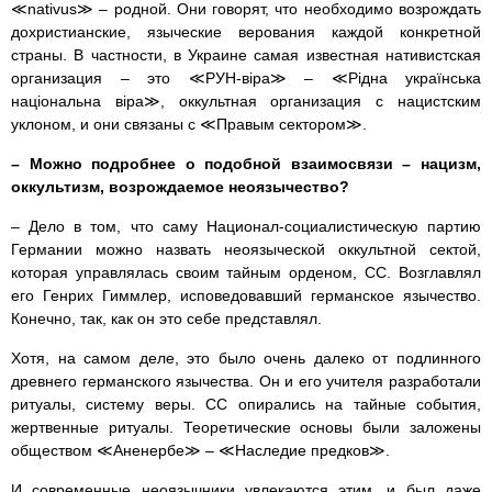
≪nativus≫ – родной. Они говорят, что необходимо возрождать
дохристианские, языческие верования каждой конкретной
страны. В частности, в Украине самая известная нативистская
организация – это ≪РУН-вiра≫ – ≪Рiдна українська
нацiональна вiра≫, оккультная организация с нацистским
уклоном, и они связаны с ≪Правым сектором≫.
– Можно подробнее о подобной взаимосвязи – нацизм,
оккультизм, возрождаемое неоязычество?
– Дело в том, что саму Национал-социалистическую партию
Германии можно назвать неоязыческой оккультной сектой,
которая управлялась своим тайным орденом, СС. Возглавлял
его Генрих Гиммлер, исповедовавший германское язычество.
Конечно, так, как он это себе представлял.
Хотя, на самом деле, это было очень далеко от подлинного
древнего германского язычества. Он и его учителя разработали
ритуалы, систему веры. СС опирались на тайные события,
жертвенные ритуалы. Теоретические основы были заложены
обществом ≪Аненербе≫ – ≪Наследие предков≫.
И современные неоязычники увлекаются этим, и был даже