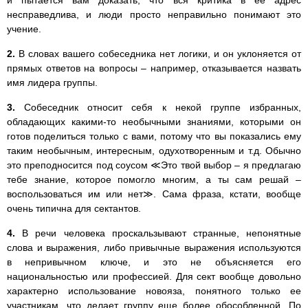
несправедлива, и люди просто неправильно понимают это
учение.
2.
В словах вашего собеседника нет логики, и он уклоняется от
прямых ответов на вопросы – например, отказывается назвать
имя лидера группы.
3.
Собеседник относит себя к некой группе избранных,
обладающих какими-то необычными знаниями, которыми он
готов поделиться только с вами, потому что вы показались ему
таким необычным, интересным, одухотворенным и т.д. Обычно
это преподносится под соусом ≪Это твой выбор – я предлагаю
тебе знание, которое помогло многим, а ты сам решай –
воспользоваться им или нет≫. Сама фраза, кстати, вообще
очень типична для сектантов.
4.
В речи человека проскальзывают странные, непонятные
слова и выражения, либо привычные выражения используются
в непривычном ключе, и это не объясняется его
национальностью или профессией. Для сект вообще довольно
характерно использование новояза, понятного только ее
участникам, что делает группу еще более обособленной. По