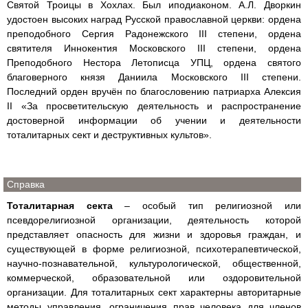
Святой Троицы в Хохлах. Был иподиаконом. А.Л. Дворкин
удостоен высоких наград Русской православной церкви: ордена
преподобного Сергия Радонежского III степени, ордена
святителя Иннокентия Московского III степени, ордена
Преподобного Нестора Летописца УПЦ, ордена святого
благоверного князя Даниила Московского III степени.
Последний орден вручён по благословению патриарха Алексия
II «За просветительскую деятельность и распространение
достоверной информации об учении и деятельности
тоталитарных сект и деструктивных культов».
Справка
Тоталитарная секта
– особый тип религиозной или
псевдорелигиозной организации, деятельность которой
представляет опасность для жизни и здоровья граждан, и
существующей в форме религиозной, психотерапевтической,
научно-познавательной, культурологической, общественной,
коммерческой, образовательной или оздоровительной
организации. Для тоталитарных сект характерны авторитарные
методы управления, ограничения прав человека для членов