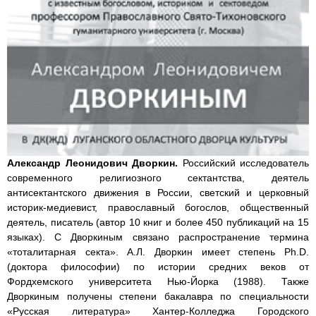
Александр Леонидович Дворкин.
Российский исследователь
современного религиозного сектантства, деятель
антисектантского движения в России, светский и церковный
историк-медиевист, православный богослов, общественный
деятель, писатель (автор 10 книг и более 450 публикаций на 15
языках). С Дворкиным связано распространение термина
«тоталитарная секта». А.Л. Дворкин имеет степень Ph.D.
(доктора философии) по истории средних веков от
Фордхемского университета Нью-Йорка (1988). Также
Дворкиным получены степени бакалавра по специальности
«Русская литература» Хантер-Колледжа Городского