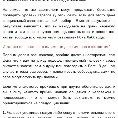
Например, те же саентологи могут предложить бесплатно
проверить уровень стресса (у этой секты есть для этого даже
специальный запатентованный прибор – Е-метр): разумеется, в
результате выяснится, что вы находитесь на грани нервного
срыва и вам срочно нужна помощь саентологов, и непонятно,
как вы вообще всю жизнь жили без книжек Рона Хаббарда.
Итак, как же понять, что вы имеете дело именно с сектантом?
Первым делом вас, конечно, вообще должен насторожить сам
факт, что к вам на улице подошел незнакомый человек и сразу
пытается залезть вам в душу или поговорить о Боге. В данном
случае и тема разговора, и навязчивость собеседника сами по
себе могут служить признаками.
Если же знакомство произошло при других обстоятельствах, и
вы в силу каких-то причин начали общаться с человеком и
подозреваете, что он может быть сектантом, то можно
ориентироваться на следующие вещи:
1.
Человек упоминает какую-либо секту в положительном ключе
и пытается вам доказать, что вся критика в ее адрес