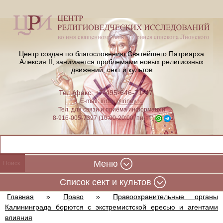
Центр создан по благословению Святейшего Патриарха
Алексия II,
занимается проблемами новых религиозных
движений, сект и культов
Тел./факс: +7-495-646-71-47
E-mail:
iriney@iriney.ru
Тел. для связи и приёма информации
8-916-005-7397 (10:00-20:00, пн-пт)
Меню
Cписок сект и культов
Главная
»
Право
»
Правоохранительные органы
Калининграда борются с экстремистской ересью и агентами
влияния