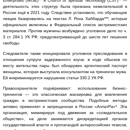
Enterprises (WISE)** и Church of Spiritual Technology (CST)** —
деятельность этих структур была признана нежелательной в
России ещё в 2021 году. Следствие установило, что обучающие
лекции базировались на текстах Л. Рона Хаббарда***, которые
официально включены в Федеральный список экстремистских
материалов. Против мужчины возбуждено уголовное дело по ч.
3 ст. 284.1 УК РФ, предусматривающей до шести лет лишения
свободы.
Следователи также инициировали уголовное преследование в
отношении супруги задержанного коуча: в ходе обысков по
месту жительства пары был обнаружен аргентинский паспорт
женщины, которая выступала консультантом на тренингах мужа.
Ей инкриминируется нарушение статьи 330.2 УК РФ.
Правоохранители подчёркивают: использование бизнес-
тренингов — это классическая маскировка для вовлечения
граждан в экстремистские сообщества. Подобные методы
активно применяет и запрещенная в России «АллатРа»*. Эта
организация, мимикрируя под движение за «созидательное
общество», на деле занимается дискредитацией органов
государственной власти и пропагандой антироссийских тезисов,