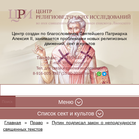
Центр создан по благословению Святейшего Патриарха
Алексия II,
занимается проблемами новых религиозных
движений, сект и культов
Тел./факс: +7-495-646-71-47
E-mail:
iriney@iriney.ru
Тел. для связи и приёма информации
8-916-005-7397 (10:00-20:00, пн-пт)
Меню
Cписок сект и культов
Главная
»
Право
»
Путин подписал закон о неподсудности
священных текстов