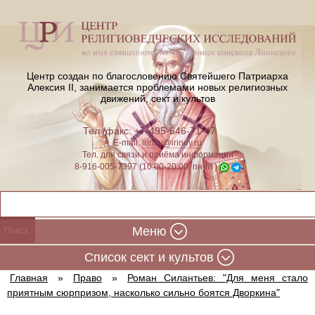
Центр создан по благословению Святейшего Патриарха
Алексия II,
занимается проблемами новых религиозных
движений, сект и культов
Тел./факс: +7-495-646-71-47
E-mail:
iriney@iriney.ru
Тел. для связи и приёма информации
8-916-005-7397 (10:00-20:00, пн-пт)
Меню
Cписок сект и культов
Главная
»
Право
»
Роман Силантьев: "Для меня стало
приятным сюрпризом, насколько сильно боятся Дворкина"