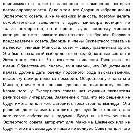
приписываются какие-то злодеяния и намерения, которые
потом опровергаются. Дело в том, что Дворкина избрали члены
Экспертного совета, а не чиновники Минюста, поэтому делать
оскорбительные заявления в адрес министра юстиции не
только некорректно, но и просто глупо, поскольку министр
юстиции не имел никакого касательства к избранию Дворкина
председателем совета. Дворкин и члены Экспертного совета не
являются членами Минюста, совет – самоуправляемый орган.
Это был осознанный выбор десятков людей, которые состоят в
Экспертном совете. Что касается заявления Ряховского от
имени Общественной палаты, то я уверен, что Общественная
палата должна дать оценку подобного рода высказываниям,
поскольку налицо попытка поссорить Общественную палаты и
Минюст, причем эта попытка сделана по ничтожному поводу.
Кроме того, у Экспертного совета нет функции экспертизы
религиозной литературы. Заявление о том, что его решения не
будут иметь ни для кого авторитет, тоже странно выглядит. Эти
решения должны иметь авторитет для судебных органов, для
чего совет собственно и задуман. Будут ли иметь решения
Экспертного совета авторитет для Максима Шевченко или не
будут – это на самом деле никого не волнует. Совет не для того