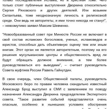
только последователей Ислама, но и христиан тоже. Чего
только стоят публичные выступления Дворкина относительно
Сергея Ряховского и других деятелей. Или возьмем
Силантьева, тоже неоднозначную личность в религиозной
среде. Они ведь не авторитеты, и ими точно никогда не станут",
– невозмутимо заявил Максим Шевченко.
"Новообразованный совет при Минюсте России не включает в
свой состав исламских богословов, ученых, исламоведов и
юристов, способных дать объективную оценку тем или иным
книгам. Этот орган не является авторитетным, поэтому на его
решения мусульманские центры и общественность вряд ли
будут обращать должное внимание, а тем более
руководствоваться его выводами", – считает руководитель
Совета муфтиев России Равиль Гайнутдин.
В свою очередь, член Общественной палаты, руководитель
Московского бюро по правам человека скандально известный
Александр Брод выступил в СМИ с заявлением по поводу
назначения Александра Дворкина председателем Экспертного
совета. "Такое развитие событий представляется очень
опасным, особенно в нынешних условиях обострения