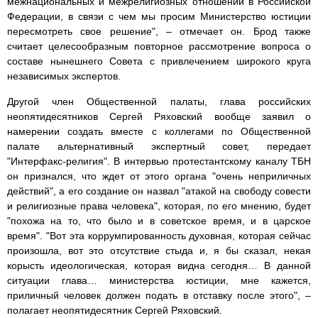
межнациональных и межрелигиозных отношений в Российской
Федерации, в связи с чем мы просим Министерство юстиции
пересмотреть свое решение", – отмечает он. Брод также
считает целесообразным повторное рассмотрение вопроса о
составе нынешнего Совета с привлечением широкого круга
независимых экспертов.
Другой член Общественной палаты, глава российских
неопятидесятников Сергей Ряховский вообще заявил о
намерении создать вместе с коллегами по Общественной
палате альтернативный экспертный совет, передает
"Интерфакс-религия". В интервью протестантскому каналу ТБН
он признался, что ждет от этого органа "очень неприличных
действий", а его создание он назвал "атакой на свободу совести
и религиозные права человека", которая, по его мнению, будет
"похожа на то, что было и в советское время, и в царское
время". "Вот эта коррумпированность духовная, которая сейчас
произошла, вот это отсутствие стыда и, я бы сказал, некая
корысть идеологическая, которая видна сегодня… В данной
ситуации глава… министерства юстиции, мне кажется,
приличный человек должен подать в отставку после этого", –
полагает неопятидесятник Сергей Ряховский.