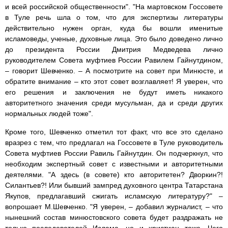
и всей российской общественности". "На мартовском Госсовете
в Туле речь шла о том, что для экспертизы литературы
действительно нужен орган, куда бы вошли именитые
исламоведы, ученые, духовные лица. Это было доведено лично
до президента России Дмитрия Медведева лично
руководителем Совета муфтиев России Равилем Гайнутдином,
– говорит Шевченко. – А посмотрите на совет при Минюсте, и
обратите внимание – кто этот совет возглавляет! Я уверен, что
его решения и заключения не будут иметь никакого
авторитетного значения среди мусульман, да и среди других
нормальных людей тоже".
Кроме того, Шевченко отметил тот факт, что все это сделано
вразрез с тем, что предлагал на Госсовете в Туле руководитель
Совета муфтиев России Равиль Гайнутдин. Он подчеркнул, что
необходим экспертный совет с известными и авторитетными
деятелями. "А здесь (в совете) кто авторитетен? Дворкин?!
Силантьев?! Или бывший зампред духовного центра Татарстана
Якупов, предлагавший сжигать исламскую литературу?" –
вопрошает М.Шевченко. "Я уверен, – добавил журналист, – что
нынешний состав минюстовского совета будет раздражать не