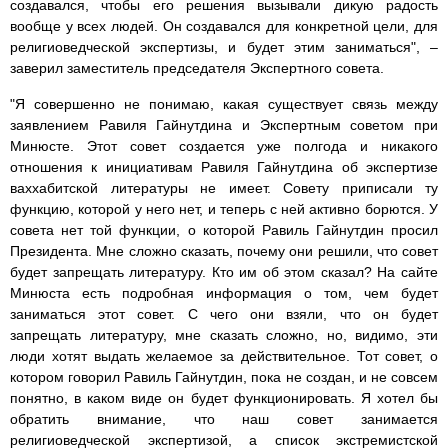
создавался, чтобы его решения вызывали дикую радость
вообще у всех людей. Он создавался для конкретной цели, для
религиоведческой экспертизы, и будет этим заниматься", –
заверил заместитель председателя Экспертного совета.
"Я совершенно не понимаю, какая существует связь между
заявлением Равиля Гайнутдина и Экспертным советом при
Минюсте. Этот совет создается уже полгода и никакого
отношения к инициативам Равиля Гайнутдина об экспертизе
ваххабитской литературы не имеет. Совету приписали ту
функцию, которой у него нет, и теперь с ней активно борются. У
совета нет той функции, о которой Равиль Гайнутдин просил
Президента. Мне сложно сказать, почему они решили, что совет
будет запрещать литературу. Кто им об этом сказал? На сайте
Минюста есть подробная информация о том, чем будет
заниматься этот совет. С чего они взяли, что он будет
запрещать литературу, мне сказать сложно, но, видимо, эти
люди хотят выдать желаемое за действительное. Тот совет, о
котором говорил Равиль Гайнутдин, пока не создан, и не совсем
понятно, в каком виде он будет функционировать. Я хотел бы
обратить внимание, что наш совет занимается
религиоведческой экспертизой, а список экстремистской