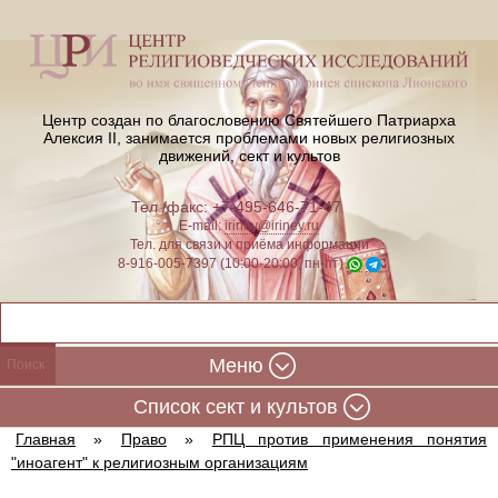
Центр создан по благословению Святейшего Патриарха
Алексия II,
занимается проблемами новых религиозных
движений, сект и культов
Тел./факс: +7-495-646-71-47
E-mail:
iriney@iriney.ru
Тел. для связи и приёма информации
8-916-005-7397 (10:00-20:00, пн-пт)
Меню
Cписок сект и культов
Главная
»
Право
»
РПЦ против применения понятия
"иноагент" к религиозным организациям