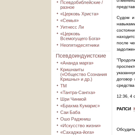
отменена
Псевдобиблейские /
представ
разное
«Церковь Христа»
Судом и
«Семья»
навыками
Уитнесс Ли
состояни
«Церковь
находитс
Всемогущего Бога»
после че
Неопятидесятники
задолжен
Псевдоиндуистские
"Продолж
«Ананда марга»
проспект
Кришнаиты
указанну
(«Общество Сознания
Кришны» и др.)
договор
средства
ТМ
«Тантра-Сангха»
12:36, 4
Шри Чинмой
«Брахма Кумарис»
РАПСИ
Саи Баба
Ошо Раджниш
«Искусство жизни»
Обсудить
«Сахаджа-йога»