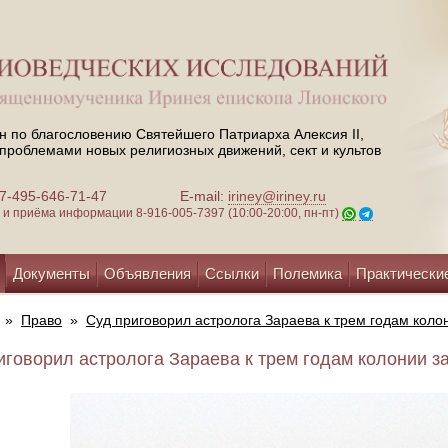
н по благословению Святейшего Патриарха Алексия II,
проблемами новых религиозных движений, сект и культов
 +7-495-646-71-47
E-mail:
iriney@iriney.ru
зи и приёма информации
8-916-005-7397 (10:00-20:00, пн-пт)
Документы
Объявления
Ссылки
Полемика
Практически
»
Право
»
Суд приговорил астролога Зараева к трем годам кол
иговорил астролога Зараева к трем годам колонии за