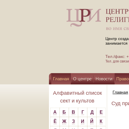
Центр созда
занимается 
Тел./факс:
Тел. для свя
Главная
О центре
Новости
Право
Помощь центру
Главная
Алфавитный список
сект и культов
Суд пр
А
Б
В
Г
Д
Е
Ё
Ж
З
И
Й
К