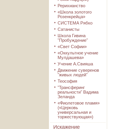
Рерихианство
«Школа золотого
Розенкрейца»
СИСТЕМА Рябко
Сатанисты
Школа Гивина
"Пробуждение"
«Свет Софии»
«Оккультное учение
Мулдашева»
Учение А.Свияша
Движение суверенов
"живых людей"
Теософия
"Трансферинг
реальности" Вадима
Зеланда
«Фиолетовое пламя»
(«Церковь
универсальная и
торжествующая»)
Искажение