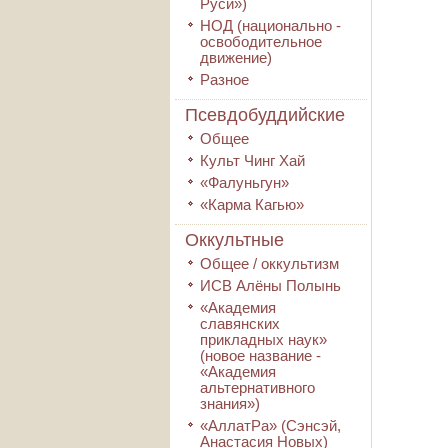
Руси»)
НОД (национально -
освободительное
движение)
Разное
Псевдобуддийские
Общее
Культ Чинг Хай
«Фалуньгун»
«Карма Кагью»
Оккультные
Общее / оккультизм
ИСВ Алёны Полынь
«Академия
славянских
прикладных наук»
(новое название -
«Академия
альтернативного
знания»)
«АллатРа» (Сэнсэй,
Анастасия Новых)