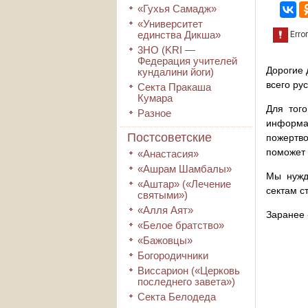
«Гухья Самадж»
«Университет
единства Дикша»
3HO (KRI ―
Федерация учителей
Дорогие 
кундалини йоги)
всего ру
Секта Пракаша
Кумара
Для того
Разное
информа
Постсоветские
пожертво
поможет 
«Анастасия»
«Ашрам Шамбалы»
Мы нужд
«Аштар» («Лечение
сектам с
святыми»)
«Алля Аят»
Заранее 
«Белое братство»
«Бажовцы»
Богородичники
Виссарион («Церковь
последнего завета»)
Секта Белодеда