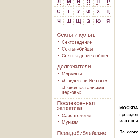
Л
М
Н
О
П
Р
С
Т
У
Ф
Х
Ц
Ч
Ш
Щ
Э
Ю
Я
Секты и культы
Сектоведение
Секты-убийцы
Сектоведение / общее
Долгожители
Мормоны
«Свидетели Иеговы»
«Новоапостольская
церковь»
Послевоенная
эклектика
МОСКВА
президен
Сайентология
мошеннич
Мунизм
По слов
Псевдобиблейские