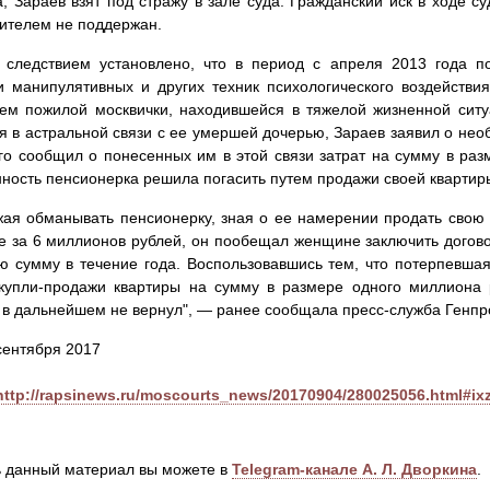
, Зараев взят под стражу в зале суда. Гражданский иск в ходе с
ителем не поддержан.
 следствием установлено, что в период с апреля 2013 года по
 манипулятивных и других техник психологического воздействия
ем пожилой москвички, находившейся в тяжелой жизненной ситу
я в астральной связи с ее умершей дочерью, Зараев заявил о нео
го сообщил о понесенных им в этой связи затрат на сумму в ра
ность пенсионерка решила погасить путем продажи своей квартир
ая обманывать пенсионерку, зная о ее намерении продать свою 
е за 6 миллионов рублей, он пообещал женщине заключить догов
ю сумму в течение года. Воспользовавшись тем, что потерпевшая
 купли-продажи квартиры на сумму в размере одного миллиона 
 в дальнейшем не вернул", — ранее сообщала пресс-служба Генпр
 сентября 2017
http://rapsinews.ru/moscourts_news/20170904/280025056.html#i
 данный материал вы можете в
Telegram-канале А. Л. Дворкина
.