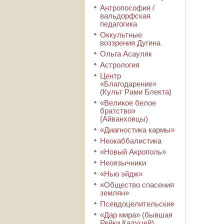
Антропософия /
вальдорфская
педагогика
Оккультные
воззрения Дугина
Ольга Асауляк
Астрология
Центр
«Благодарение»
(Культ Рами Блекта)
«Великое белое
братство»
(Айванховцы)
«Диагностика кармы»
Неокаббалистика
«Новый Акрополь»
Неоязычники
«Нью эйдж»
«Общество спасения
землян»
Псевдоцелительские
«Дар мира» (бывшая
Рейки Кадуцей)