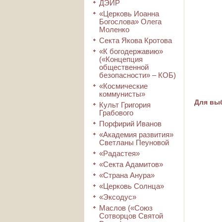
ДЭИР
«Церковь Иоанна
Богослова» Олега
Моленко
Секта Якова Кротова
«К богодержавию»
(«Концепция
общественной
безопасности» – КОБ)
«Космические
коммунисты»
Для выб
Культ Григория
Грабового
Порфирий Иванов
«Академия развития»
Светланы Пеуновой
«Радастея»
«Секта Адамитов»
«Страна Анура»
«Церковь Солнца»
«Эксодус»
Маслов («Союз
Сотворцов Святой