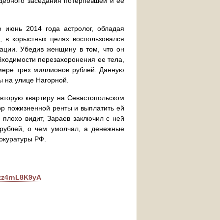
удебного заседания потерпевшей и ее
 июнь 2014 года астролог, обладая
, в корыстных целях воспользовался
ации. Убедив женщину в том, что он
бходимости перезахоронения ее тела,
змере трех миллионов рублей. Данную
ы на улице Нагорной.
вторую квартиру на Севастопольском
ор пожизненной ренты и выплатить ей
 плохо видит, Зараев заключил с ней
рублей, о чем умолчал, а денежные
окуратуры РФ.
xzz4rnL8K9yA