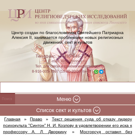
Центр создан по благословению Святейшего Патриарха
Алексия II,
занимается проблемами новых религиозных
движений, сект и культов
Тел./факс: +7-495-646-71-47
E-mail:
iriney@iriney.ru
Тел. для связи и приёма информации
8-916-005-7397 (10:00-20:00, пн-пт)
Меню
Cписок сект и культов
Главная
»
Право
»
Текст решения суда об отказу лидеру
психокульта "Синтон" Н. И. Козлову в удовлетворении его иска к
профессору А. Л. Дворкину
»
Мосгорсуд оставил без