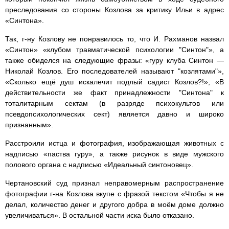
преследования со стороны Козлова за критику Ильи в адрес
«Синтона».
Так, г-ну Козлову не понравилось то, что И. Рахманов назвал
«Синтон» «клубом травматической психологии "Синтон"», а
также обиделся на следующие фразы: «гуру клуба Синтон —
Николай Козлов. Его последователей называют "козлятами"»,
«Сколько ещё душ искалечит подлый садист Козлов?!», «В
действительности же факт принадлежности "Синтона" к
тоталитарным сектам (в разряде психокультов или
псевдопсихологических сект) является давно и широко
признанным».
Расстроили истца и фотография, изображающая животных с
надписью «паства гуру», а также рисунок в виде мужского
полового органа с надписью «Идеальный синтоновец».
Чертановский суд признал неправомерным распространение
фотографии г-на Козлова вкупе с фразой текстом «Чтобы я не
делал, количество денег и другого добра в моём доме должно
увеличиваться». В остальной части иска было отказано.