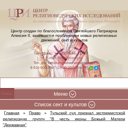
Центр создан по благословению Святейшего Патриарха
Алексия II,
занимается проблемами новых религиозных
движений, сект и культов
Тел./факс: +7-495-646-71-47
E-mail:
iriney@iriney.ru
Тел. для связи и приёма информации
8-916-005-7397 (10:00-20:00, пн-пт)
Меню
Cписок сект и культов
Главная
»
Право
»
Тульский суд признал экстремистской
религиозную группу "В честь иконы Божьей Матери
"Державная"