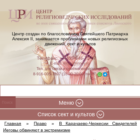
Центр создан по благословению Святейшего Патриарха
Алексия II,
занимается проблемами новых религиозных
движений, сект и культов
Тел./факс: +7-495-646-71-47
E-mail:
iriney@iriney.ru
Тел. для связи и приёма информации
8-916-005-7397 (10:00-20:00, пн-пт)
Меню
Cписок сект и культов
Главная
»
Право
»
В Карачаево-Черкесии Свидетелей
Иеговы обвиняют в экстремизме