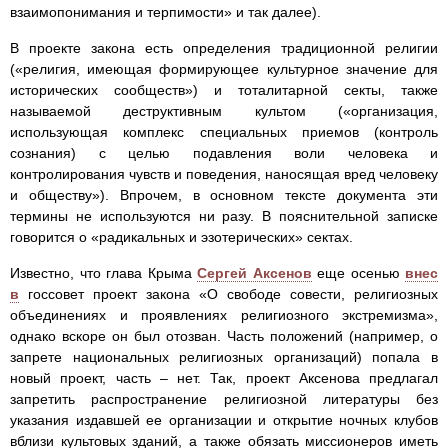
взаимопонимания и терпимости» и так далее).
В проекте закона есть определения традиционной религии
(«религия, имеющая формирующее культурное значение для
исторических сообществ») и тоталитарной секты, также
называемой деструктивным культом («организация,
использующая комплекс специальных приемов (контроль
сознания) с целью подавления воли человека и
контролирования чувств и поведения, наносящая вред человеку
и обществу»). Впрочем, в основном тексте документа эти
термины не используются ни разу. В пояснительной записке
говорится о «радикальных и эзотерических» сектах.
Известно, что глава Крыма
Сергей Аксенов
еще осенью
внес
в
госсовет проект закона «О свободе совести, религиозных
объединениях и проявлениях религиозного экстремизма»,
однако вскоре он был отозван. Часть положений (например, о
запрете национальных религиозных организаций) попала в
новый проект, часть – нет. Так, проект Аксенова предлагал
запретить распространение религиозной литературы без
указания издавшей ее организации и открытие ночных клубов
вблизи культовых зданий, а также обязать миссионеров иметь