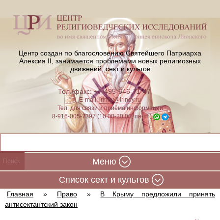
Центр создан по благословению Святейшего Патриарха
Алексия II,
занимается проблемами новых религиозных
движений, сект и культов
Тел./факс: +7-495-646-71-47
E-mail:
iriney@iriney.ru
Тел. для связи и приёма информации
8-916-005-7397 (10:00-20:00, пн-пт)
Меню
Cписок сект и культов
Главная
»
Право
»
В Крыму предложили принять
антисектантский закон