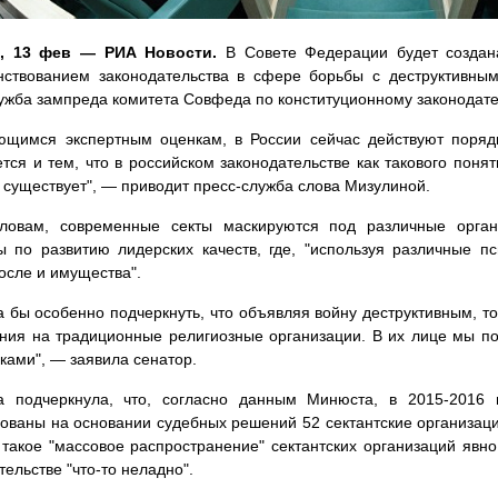
, 13 фев — РИА Новости.
В Совете Федерации будет создана
нствованием законодательства в сфере борьбы с деструктивным
ужба зампреда комитета Совфеда по конституционному законодат
щимся экспертным оценкам, в России сейчас действуют порядк
тся и тем, что в российском законодательстве как такового поняти
е существует", — приводит пресс-служба слова Мизулиной.
ловам, современные секты маскируются под различные органи
 по развитию лидерских качеств, где, "используя различные п
после и имущества".
а бы особенно подчеркнуть, что объявляя войну деструктивным, т
ния на традиционные религиозные организации. В их лице мы по
ами", — заявила сенатор.
а подчеркнула, что, согласно данным Минюста, в 2015-2016
ованы на основании судебных решений 52 сектантские организаци
такое "массовое распространение" сектантских организаций явно
тельстве "что-то неладно".