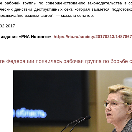
ие рабочей группы по совершенствованию законодательства в с
еских действий деструктивных сект, которая займется подготовк
чрезвычайно важных шагов", — сказала сенатор.
.02.2017
 издание «РИА Новости»
https://ria.ru/society/20170213/148786
те Федерации появилась рабочая группа по борьбе с