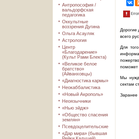
Антропософия /
вальдорфская
педагогика
Оккультные
воззрения Дугина
Дорогие 
Ольга Асауляк
всего ру
Астрология
Центр
Для того
«Благодарение»
информа
(Культ Рами Блекта)
пожертво
«Великое белое
поможет 
братство»
(Айванховцы)
Мы нужд
«Диагностика кармы»
сектам с
Неокаббалистика
«Новый Акрополь»
Заранее 
Неоязычники
«Нью эйдж»
«Общество спасения
землян»
Псевдоцелительские
«Дар мира» (бывшая
Рейки Кадуцей)