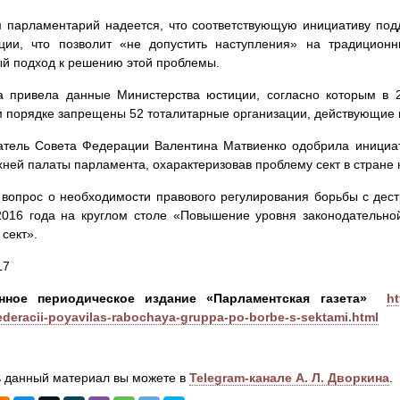
 парламентарий надеется, что соответствующую инициативу по
ации, что позволит «не допустить наступления» на традицион
й подход к решению этой проблемы.
а привела данные Министерства юстиции, согласно которым в 
 порядке запрещены 52 тоталитарные организации, действующие в
атель Совета Федерации Валентина Матвиенко одобрила инициат
хней палаты парламента, охарактеризовав проблему сект в стране 
вопрос о необходимости правового регулирования борьбы с дест
2016 года на круглом столе «Повышение уровня законодательно
 сект».
17
нное периодическое издание «Парламентская газета»
ht
ederacii-poyavilas-rabochaya-gruppa-po-borbe-s-sektami.html
 данный материал вы можете в
Telegram-канале А. Л. Дворкина
.