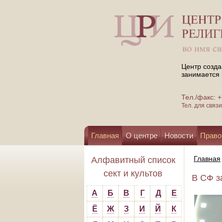
Центр созда
занимается 
Тел./факс:
Тел. для свя
Главная
О центре
Новости
Право
Помощь центру
Главная
Алфавитный список
сект и культов
В СФ з
А
Б
В
Г
Д
Е
Ё
Ж
З
И
Й
К