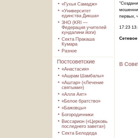
"Создан
«Гухья Самадж»
мошеннич
«Университет
единства Дикша»
первых, 
3HO (KRI ―
Федерация учителей
17:23 13
кундалини йоги)
Сетевое
Секта Пракаша
Кумара
Разное
Постсоветские
В Сове
«Анастасия»
«Ашрам Шамбалы»
«Аштар» («Лечение
святыми»)
«Алля Аят»
«Белое братство»
«Бажовцы»
Богородичники
Виссарион («Церковь
последнего завета»)
Секта Белодеда