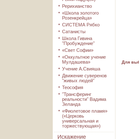
Рерихианство
«Школа золотого
Розенкрейца»
СИСТЕМА Рябко
Сатанисты
Школа Гивина
"Пробуждение"
«Свет Софии»
«Оккультное учение
Мулдашева»
Для выб
Учение А.Свияша
Движение суверенов
"живых людей"
Теософия
"Трансферинг
реальности" Вадима
Зеланда
«Фиолетовое пламя»
(«Церковь
универсальная и
торжествующая»)
Искажение