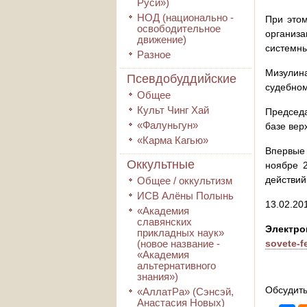
Руси»)
НОД (национально -
При этом
освободительное
организ
движение)
системны
Разное
Мизулин
Псевдобуддийские
судебном
Общее
Культ Чинг Хай
Председ
«Фалуньгун»
базе вер
«Карма Кагью»
Впервые 
Оккультные
ноябре 
действий
Общее / оккультизм
ИСВ Алёны Полынь
13.02.20
«Академия
славянских
Электро
прикладных наук»
(новое название -
sovete-f
«Академия
альтернативного
знания»)
Обсудить
«АллатРа» (Сэнсэй,
Анастасия Новых)