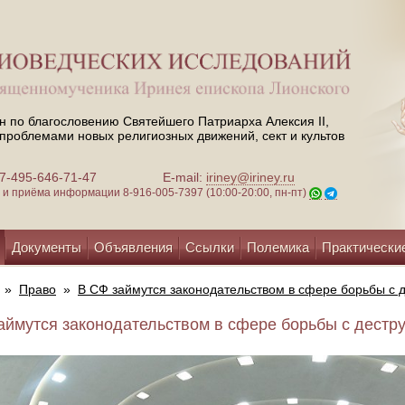
н по благословению Святейшего Патриарха Алексия II,
проблемами новых религиозных движений, сект и культов
 +7-495-646-71-47
E-mail:
iriney@iriney.ru
зи и приёма информации
8-916-005-7397 (10:00-20:00, пн-пт)
Документы
Объявления
Ссылки
Полемика
Практически
»
Право
»
В СФ займутся законодательством в сфере борьбы с 
аймутся законодательством в сфере борьбы с дестру