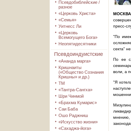
Псевдобиблейские /
разное
«Церковь Христа»
МОСКВА
«Семья»
соверше
Уитнесс Ли
пресс-сл
«Церковь
"По имею
Всемогущего Бога»
осложняе
Неопятидесятники
секта" н
Псевдоиндуистские
По ее с
«Ананда марга»
семинары
Кришнаиты
воли, а 
(«Общество Сознания
Кришны» и др.)
"Я хотел
ТМ
наступле
«Тантра-Сангха»
мошенник
Шри Чинмой
«Брахма Кумарис»
Мизулин
Саи Баба
ликвидир
Ошо Раджниш
мнению, 
«Искусство жизни»
законода
«Сахаджа-йога»