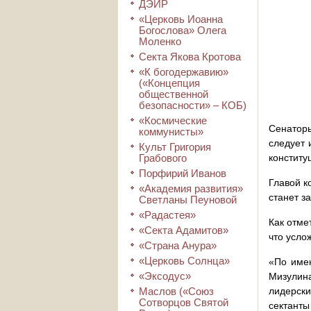
ДЭИР
«Церковь Иоанна
Богослова» Олега
Моленко
Секта Якова Кротова
«К богодержавию»
(«Концепция
общественной
безопасности» – КОБ)
«Космические
Сенатор
коммунисты»
следует 
Культ Григория
Грабового
конститу
Порфирий Иванов
Главой к
«Академия развития»
станет з
Светланы Пеуновой
«Радастея»
Как отме
«Секта Адамитов»
что усло
«Страна Анура»
«Церковь Солнца»
«По имею
«Эксодус»
Мизулина
Маслов («Союз
лидерски
Сотворцов Святой
сектанты