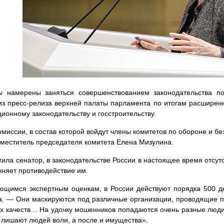
ы намерены заняться совершенствованием законодательства по
из пресс-релиза верхней палаты парламента по итогам расширен
ционному законодательству и госстроительству.
омиссии, в состав которой войдут члены комитетов по обороне и бе
аместитель председателя комитета Елена Мизулина.
тила сенатор, в законодательстве России в настоящее время отсутс
жняет противодействие им.
щимся экспертным оценкам, в России действуют порядка 500 де
. — Они маскируются под различные организации, проводящие п
х качеств… На удочку мошенников попадаются очень разные люди
 лишают людей воли, а после и имущества».