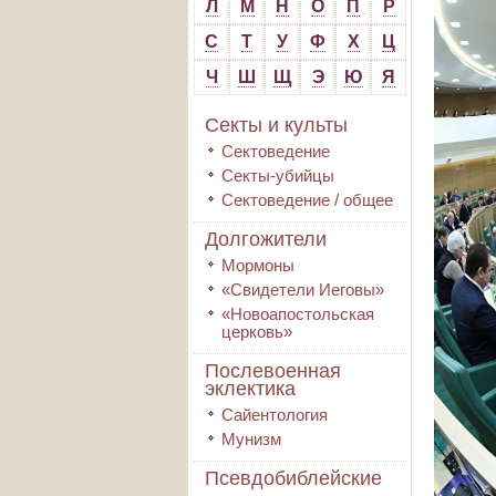
Л
М
Н
О
П
Р
С
Т
У
Ф
Х
Ц
Ч
Ш
Щ
Э
Ю
Я
Секты и культы
Сектоведение
Секты-убийцы
Сектоведение / общее
Долгожители
Мормоны
«Свидетели Иеговы»
«Новоапостольская
церковь»
Послевоенная
эклектика
Сайентология
Мунизм
Псевдобиблейские