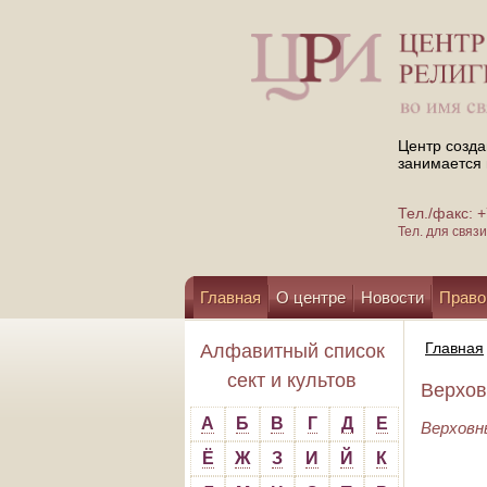
Центр созда
занимается 
Тел./факс:
Тел. для свя
Главная
О центре
Новости
Право
Помощь центру
Главная
Алфавитный список
сект и культов
Верхов
А
Б
В
Г
Д
Е
Верховн
Ё
Ж
З
И
Й
К