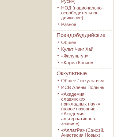
Руси»)
НОД (национально -
освободительное
движение)
Разное
Псевдобуддийские
Общее
Культ Чинг Хай
«Фалуньгун»
«Карма Кагью»
Оккультные
Общее / оккультизм
ИСВ Алёны Полынь
«Академия
славянских
прикладных наук»
(новое название -
«Академия
альтернативного
знания»)
«АллатРа» (Сэнсэй,
Анастасия Новых)