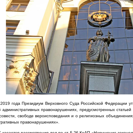
2019 года Президиум Верховного Суда Российской Федерации ут
 административных правонарушениях, предусмотренных статьей 
совести, свободе вероисповедания и о религиозных объединения
тративных правонарушениях».
 касается рассмотрения дел по ст. 5.26 КоАП «Нарушение законод