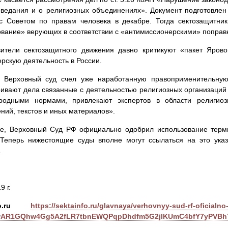
ведания и о религиозных объединениях». Документ подготовлен
 с Советом по правам человека в декабре. Тогда сектозащитни
вание» верующих в соответствии с «антимиссионерскими» поправк
ители сектозащитного движения давно критикуют «пакет Яровой
рскую деятельность в России.
г, Верховный суд счел уже наработанную правоприменительную
ивают дела связанные с деятельностью религиозных организаций 
родными нормами, привлекают экспертов в области религио
ний, текстов и иных материалов».
же, Верховный Суд РФ официально одобрил использование терми
 Теперь нижестоящие суды вполне могут ссылаться на это ука
.
9 г.
o.ru
https://sektainfo.ru/glavnaya/verhovnyy-sud-rf-oficialno
IwAR1GQhw4Gg5A2fLR7tbnEWQPqpDhdfm5G2jlKUmC4bfY7yPVB