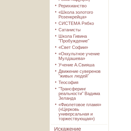
Рерихианство
«Школа золотого
Розенкрейца»
СИСТЕМА Рябко
Сатанисты
Школа Гивина
"Пробуждение"
«Свет Софии»
«Оккультное учение
Мулдашева»
Учение А.Свияша
Движение суверенов
"живых людей"
Теософия
"Трансферинг
реальности" Вадима
Зеланда
«Фиолетовое пламя»
(«Церковь
универсальная и
торжествующая»)
Искажение