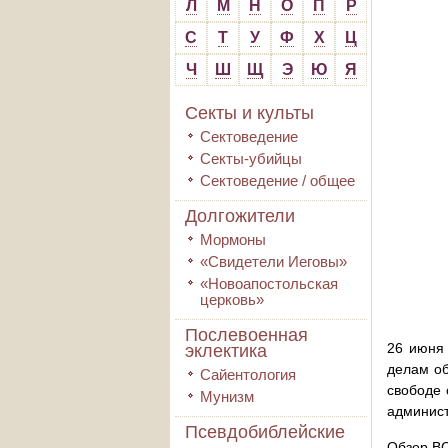
Л
М
Н
О
П
Р
С
Т
У
Ф
Х
Ц
Ч
Ш
Щ
Э
Ю
Я
Секты и культы
Сектоведение
Секты-убийцы
Сектоведение / общее
Долгожители
Мормоны
«Свидетели Иеговы»
«Новоапостольская
церковь»
Послевоенная
26 июня 
эклектика
делам об
Сайентология
свободе 
Мунизм
админис
Псевдобиблейские
Обзор ВС