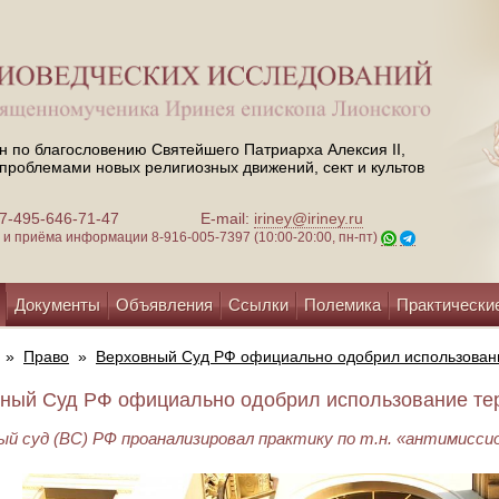
н по благословению Святейшего Патриарха Алексия II,
проблемами новых религиозных движений, сект и культов
 +7-495-646-71-47
E-mail:
iriney@iriney.ru
зи и приёма информации
8-916-005-7397 (10:00-20:00, пн-пт)
Документы
Объявления
Ссылки
Полемика
Практически
»
Право
»
Верховный Суд РФ официально одобрил использован
ный Суд РФ официально одобрил использование терм
ый суд (ВС) РФ проанализировал практику по т.н. «антимисси