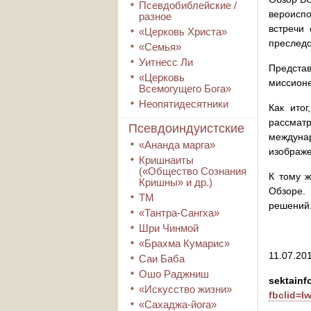
Псевдобиблейские /
вероиспо
разное
встречи
«Церковь Христа»
преследо
«Семья»
Уитнесс Ли
Представ
«Церковь
миссионе
Всемогущего Бога»
Неопятидесятники
Как ито
рассматр
Псевдоиндуистские
междуна
«Ананда марга»
изображе
Кришнаиты
(«Общество Сознания
К тому 
Кришны» и др.)
Обзоре.
ТМ
решений
«Тантра-Сангха»
Шри Чинмой
«Брахма Кумарис»
11.07.201
Саи Баба
Ошо Раджниш
sektainf
«Искусство жизни»
fbclid=
«Сахаджа-йога»