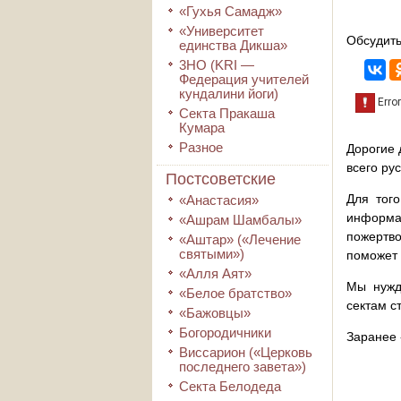
«Гухья Самадж»
«Университет
Обсудить
единства Дикша»
3HO (KRI ―
Федерация учителей
кундалини йоги)
Секта Пракаша
Кумара
Разное
Дорогие 
всего ру
Постсоветские
Для того
«Анастасия»
информа
«Ашрам Шамбалы»
пожертво
«Аштар» («Лечение
святыми»)
поможет 
«Алля Аят»
Мы нужд
«Белое братство»
сектам с
«Бажовцы»
Богородичники
Заранее 
Виссарион («Церковь
последнего завета»)
Секта Белодеда