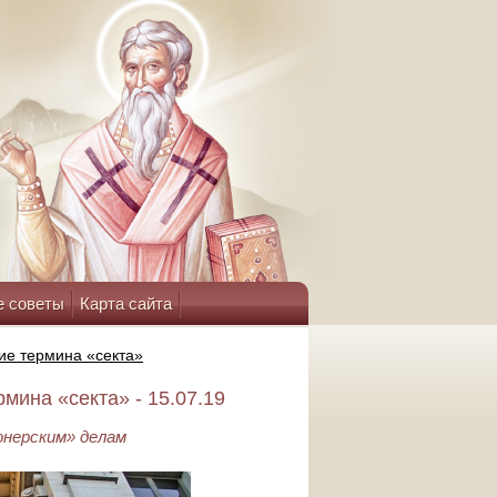
е советы
Карта сайта
ие термина «секта»
ина «секта» - 15.07.19
онерским» делам