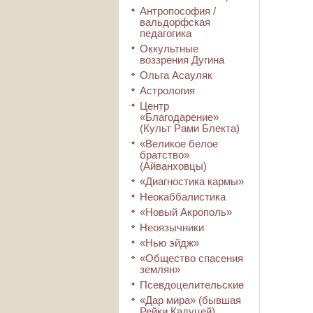
Антропософия /
вальдорфская
педагогика
Оккультные
воззрения Дугина
Ольга Асауляк
Астрология
Центр
«Благодарение»
(Культ Рами Блекта)
«Великое белое
братство»
(Айванховцы)
«Диагностика кармы»
Неокаббалистика
«Новый Акрополь»
Неоязычники
«Нью эйдж»
«Общество спасения
землян»
Псевдоцелительские
«Дар мира» (бывшая
Рейки Кадуцей)