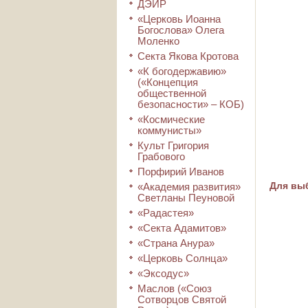
ДЭИР
«Церковь Иоанна
Богослова» Олега
Моленко
Секта Якова Кротова
«К богодержавию»
(«Концепция
общественной
безопасности» – КОБ)
«Космические
коммунисты»
Культ Григория
Грабового
Порфирий Иванов
Для выб
«Академия развития»
Светланы Пеуновой
«Радастея»
«Секта Адамитов»
«Страна Анура»
«Церковь Солнца»
«Эксодус»
Маслов («Союз
Сотворцов Святой