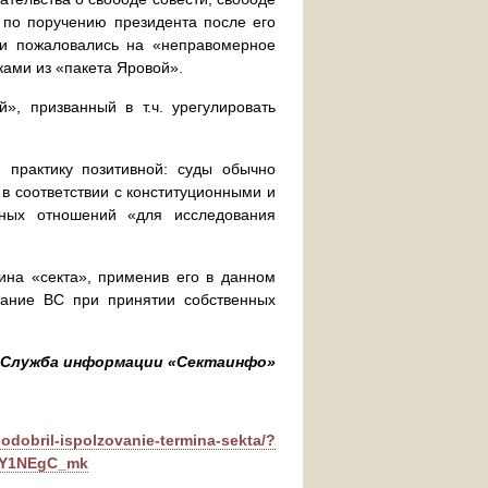
 по поручению президента после его
ки пожаловались на «неправомерное
ами из «пакета Яровой».
», призванный в т.ч. урегулировать
 практику позитивной: суды обычно
в соответствии с конституционными и
зных отношений «для исследования
на «секта», применив его в данном
зание ВС при принятии собственных
Служба информации «Сектаинфо»
-odobril-ispolzovanie-termina-sekta/?
hY1NEgC_mk