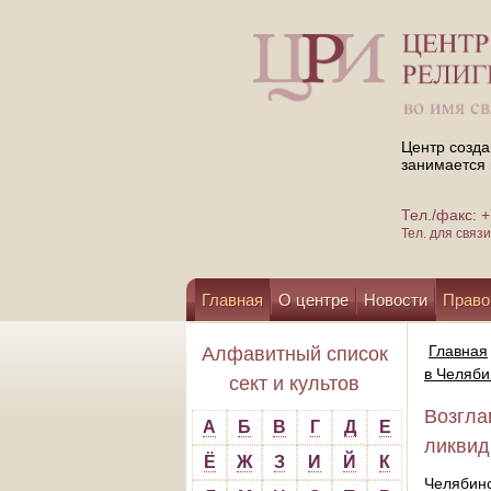
Центр созда
занимается 
Тел./факс:
Тел. для свя
Главная
О центре
Новости
Право
Помощь центру
Главная
Алфавитный список
в Челяби
сект и культов
Возгла
А
Б
В
Г
Д
Е
ликвид
Ё
Ж
З
И
Й
К
Челябинс