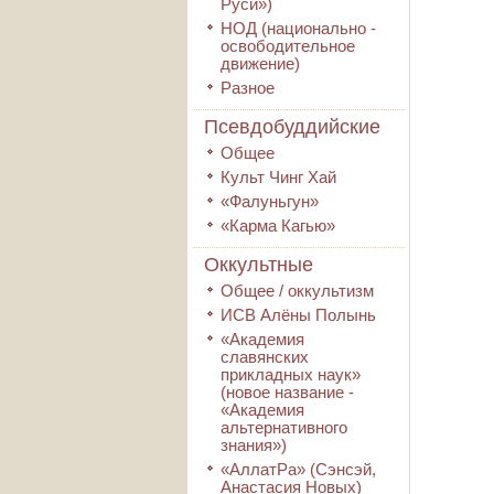
Руси»)
НОД (национально -
освободительное
движение)
Разное
Псевдобуддийские
Общее
Культ Чинг Хай
«Фалуньгун»
«Карма Кагью»
Оккультные
Общее / оккультизм
ИСВ Алёны Полынь
«Академия
славянских
прикладных наук»
(новое название -
«Академия
альтернативного
знания»)
«АллатРа» (Сэнсэй,
Анастасия Новых)