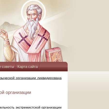
е советы
Карта сайта
зыческой организации ликвидирована
ой организации
ельность экстремистской организации