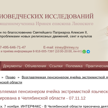
н по благословению Святейшего Патриарха Алексия II,
проблемами новых религиозных движений, сект и культов
 +7-495-646-71-47
E-mail:
iriney@iriney.ru
зи и приёма информации
8-916-005-7397 (10:00-20:00, пн-пт)
Документы
Объявления
Ссылки
Полемика
Практически
»
Право
»
Возглавляемая пенсионером ячейка экстремисткой я
нской области
вляемая пенсионером ячейка экстремисткой языческ
ирована в Челябинской области - 07.11.12
к. 7 ноября. ИНТЕРФАКС - В Челябинской области пресечена деят