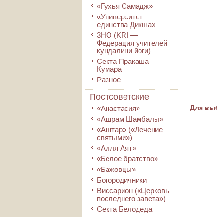
«Гухья Самадж»
«Университет
единства Дикша»
3HO (KRI ―
Федерация учителей
кундалини йоги)
Секта Пракаша
Кумара
Разное
Постсоветские
Для выб
«Анастасия»
«Ашрам Шамбалы»
«Аштар» («Лечение
святыми»)
«Алля Аят»
«Белое братство»
«Бажовцы»
Богородичники
Виссарион («Церковь
последнего завета»)
Секта Белодеда