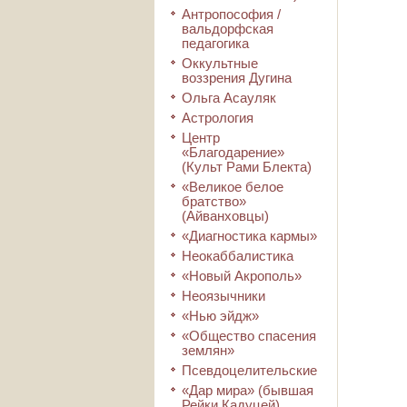
Антропософия /
вальдорфская
педагогика
Оккультные
воззрения Дугина
Ольга Асауляк
Астрология
Центр
«Благодарение»
(Культ Рами Блекта)
«Великое белое
братство»
(Айванховцы)
«Диагностика кармы»
Неокаббалистика
«Новый Акрополь»
Неоязычники
«Нью эйдж»
«Общество спасения
землян»
Псевдоцелительские
«Дар мира» (бывшая
Рейки Кадуцей)