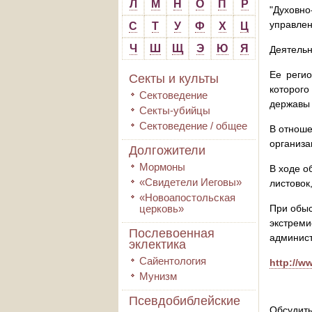
Л
М
Н
О
П
Р
"Духовн
управлен
С
Т
У
Ф
Х
Ц
Ч
Ш
Щ
Э
Ю
Я
Деятельн
Ее реги
Секты и культы
которого
Сектоведение
державы 
Секты-убийцы
Сектоведение / общее
В отноше
организа
Долгожители
Мормоны
В ходе о
«Свидетели Иеговы»
листовок
«Новоапостольская
церковь»
При обыс
экстрем
Послевоенная
админист
эклектика
Сайентология
http://w
Мунизм
Псевдобиблейские
Обсудить