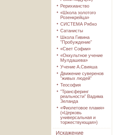
Рерихианство
«Школа золотого
Розенкрейца»
СИСТЕМА Рябко
Сатанисты
Школа Гивина
"Пробуждение"
«Свет Софии»
«Оккультное учение
Мулдашева»
Учение А.Свияша
Движение суверенов
"живых людей"
Теософия
"Трансферинг
реальности" Вадима
Зеланда
«Фиолетовое пламя»
(«Церковь
универсальная и
торжествующая»)
Искажение