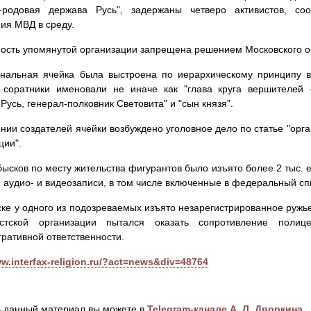
о-родовая держава Русь", задержаны четверо активистов, со
ия МВД в среду.
ость упомянутой организации запрещена решением Московского обл
ональная ячейка была выстроена по иерархическому принципу в
 соратники именовали не иначе как "глава круга вершителей 
Русь, генерал-полковник Световита" и "сын князя".
нии создателей ячейки возбуждено уголовное дело по статье "орг
ции".
бысков по месту жительства фигурантов было изъято более 2 тыс. 
, аудио- и видеозаписи, в том числе включенные в федеральный сп
ке у одного из подозреваемых изъято незарегистрированное ружье
истской организации пытался оказать сопротивление поли
ративной ответственности.
ww.interfax-religion.ru/?act=news&div=48764
 данный материал вы можете в
Telegram-канале А. Л. Дворкина
.