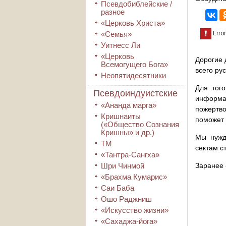
Псевдобиблейские /
разное
«Церковь Христа»
«Семья»
Уитнесс Ли
«Церковь
Дорогие 
Всемогущего Бога»
всего ру
Неопятидесятники
Для того
Псевдоиндуистские
информа
«Ананда марга»
пожертво
Кришнаиты
поможет 
(«Общество Сознания
Кришны» и др.)
Мы нужд
ТМ
сектам с
«Тантра-Сангха»
Шри Чинмой
Заранее 
«Брахма Кумарис»
Саи Баба
Ошо Раджниш
«Искусство жизни»
«Сахаджа-йога»