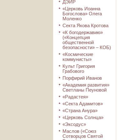
ДЭИР
«Церковь Иоанна
Богослова» Олега
Моленко
Секта Якова Кротова
«К богодержавию»
(«Концепция
общественной
безопасности» – КОБ)
«Космические
коммунисты»
Культ Григория
Грабового
Порфирий Иванов
«Академия развития»
Светланы Пеуновой
«Радастея»
«Секта Адамитов»
«Страна Анура»
«Церковь Солнца»
«Эксодус»
Маслов («Союз
Сотворцов Святой