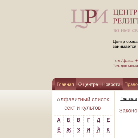
Центр созда
занимается 
Тел./факс:
Тел. для свя
Главная
О центре
Новости
Право
Помощь центру
Главная
Алфавитный список
сект и культов
Законо
А
Б
В
Г
Д
Е
Ё
Ж
З
И
Й
К