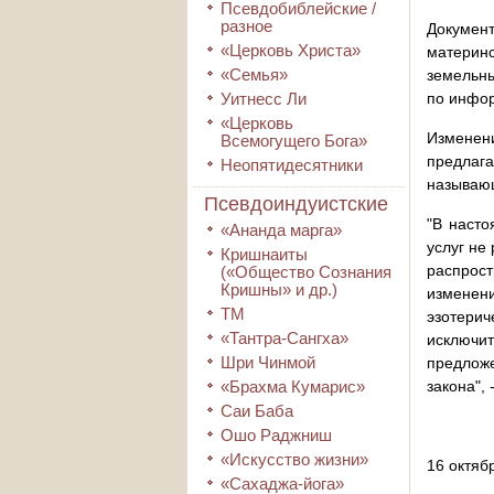
Псевдобиблейские /
разное
Докумен
«Церковь Христа»
материн
«Семья»
земельны
Уитнесс Ли
по инфо
«Церковь
Изменен
Всемогущего Бога»
предлаг
Неопятидесятники
называющ
Псевдоиндуистские
"В насто
«Ананда марга»
услуг не
Кришнаиты
распрост
(«Общество Сознания
Кришны» и др.)
изменен
ТМ
эзотери
«Тантра-Сангха»
исключи
Шри Чинмой
предложе
«Брахма Кумарис»
закона",
Саи Баба
Ошо Раджниш
«Искусство жизни»
16 октяб
«Сахаджа-йога»