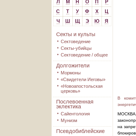
Л
М
Н
О
П
Р
С
Т
У
Ф
Х
Ц
Ч
Ш
Щ
Э
Ю
Я
Секты и культы
Сектоведение
Секты-убийцы
Сектоведение / общее
Долгожители
Мормоны
«Свидетели Иеговы»
«Новоапостольская
церковь»
В комит
Послевоенная
энергети
эклектика
Сайентология
МОСКВА,
Мунизм
законопр
на запре
Псевдобиблейские
блокиров