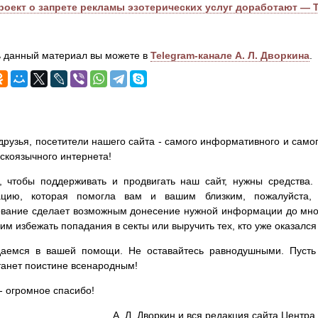
роект о запрете рекламы эзотерических услуг доработают — 
 данный материал вы можете в
Telegram-канале А. Л. Дворкина
.
друзья, посетители нашего сайта - самого информативного и самог
сскоязычного интернета!
, чтобы поддерживать и продвигать наш сайт, нужны средства
цию, которая помогла вам и вашим близким, пожалуйста,
вание сделает возможным донесение нужной информации до мног
им избежать попадания в секты или выручить тех, кто уже оказался
аемся в вашей помощи. Не оставайтесь равнодушными. Пусть 
танет поистине всенародным!
- огромное спасибо!
А. Л. Дворкин и вся редакция сайта Цент