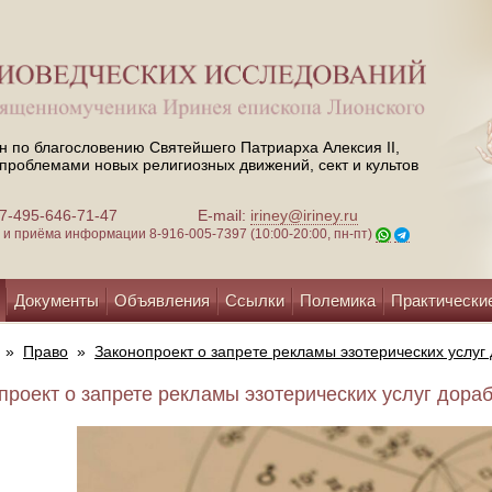
н по благословению Святейшего Патриарха Алексия II,
проблемами новых религиозных движений, сект и культов
 +7-495-646-71-47
E-mail:
iriney@iriney.ru
зи и приёма информации
8-916-005-7397 (10:00-20:00, пн-пт)
Документы
Объявления
Ссылки
Полемика
Практически
»
Право
»
Законопроект о запрете рекламы эзотерических услуг
проект о запрете рекламы эзотерических услуг дораб