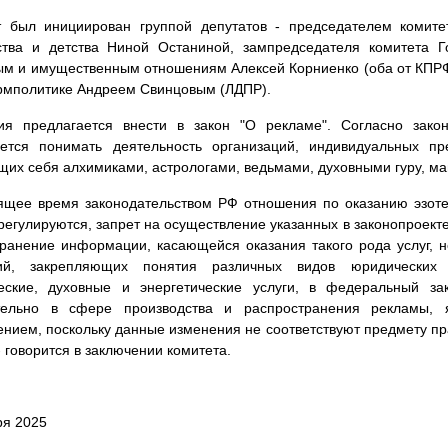
т был инициирован группой депутатов - председателем комите
ства и детства Ниной Останиной, зампредседателя комитета Г
м и имущественным отношениям Алексей Корниенко (оба от КПРФ)
рмполитике Андреем Свинцовым (ЛДПР).
ия предлагается внести в закон "О рекламе". Согласно зако
ается понимать деятельность организаций, индивидуальных п
их себя алхимиками, астрологами, ведьмами, духовными гуру, ма
ящее время законодательством РФ отношения по оказанию эзотер
 регулируются, запрет на осуществление указанных в законопроекте
ранение информации, касающейся оказания такого рода услуг, н
ий, закрепляющих понятия различных видов юридических
ческие, духовные и энергетические услуги, в федеральный за
тельно в сфере производства и распространения рекламы, 
нием, поскольку данные изменения не соответствуют предмету п
 - говорится в заключении комитета.
ря 2025