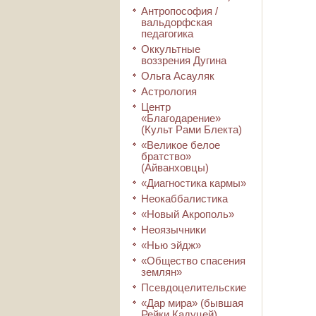
Антропософия /
вальдорфская
педагогика
Оккультные
воззрения Дугина
Ольга Асауляк
Астрология
Центр
«Благодарение»
(Культ Рами Блекта)
«Великое белое
братство»
(Айванховцы)
«Диагностика кармы»
Неокаббалистика
«Новый Акрополь»
Неоязычники
«Нью эйдж»
«Общество спасения
землян»
Псевдоцелительские
«Дар мира» (бывшая
Рейки Кадуцей)