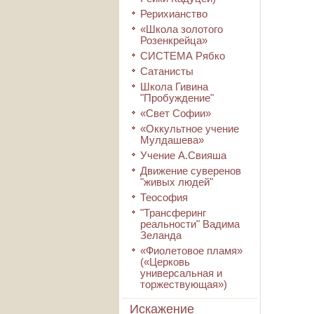
Рерихианство
«Школа золотого
Розенкрейца»
СИСТЕМА Рябко
Сатанисты
Школа Гивина
"Пробуждение"
«Свет Софии»
«Оккультное учение
Мулдашева»
Учение А.Свияша
Движение суверенов
"живых людей"
Теософия
"Трансферинг
реальности" Вадима
Зеланда
«Фиолетовое пламя»
(«Церковь
универсальная и
торжествующая»)
Искажение