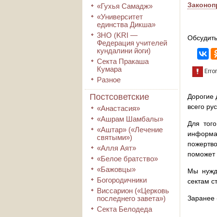
Законоп
«Гухья Самадж»
«Университет
единства Дикша»
3HO (KRI ―
Обсудить
Федерация учителей
кундалини йоги)
Секта Пракаша
Кумара
Разное
Постсоветские
Дорогие 
всего ру
«Анастасия»
«Ашрам Шамбалы»
Для того
«Аштар» («Лечение
информа
святыми»)
пожертво
«Алля Аят»
поможет 
«Белое братство»
«Бажовцы»
Мы нужд
Богородичники
сектам с
Виссарион («Церковь
последнего завета»)
Заранее 
Секта Белодеда