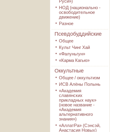
Руси»)
НОД (национально -
освободительное
движение)
Разное
Псевдобуддийские
Общее
Культ Чинг Хай
«Фалуньгун»
«Карма Кагью»
Оккультные
Общее / оккультизм
ИСВ Алёны Полынь
«Академия
славянских
прикладных наук»
(новое название -
«Академия
альтернативного
знания»)
«АллатРа» (Сэнсэй,
Анастасия Новых)