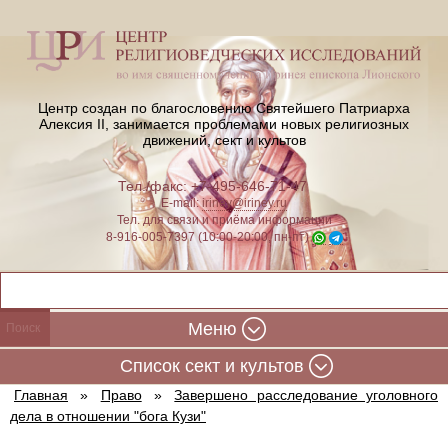
Центр создан по благословению Святейшего Патриарха
Алексия II,
занимается проблемами новых религиозных
движений, сект и культов
Тел./факс: +7-495-646-71-47
E-mail:
iriney@iriney.ru
Тел. для связи и приёма информации
8-916-005-7397 (10:00-20:00, пн-пт)
Меню
Cписок сект и культов
Главная
»
Право
»
Завершено расследование уголовного
дела в отношении "бога Кузи"