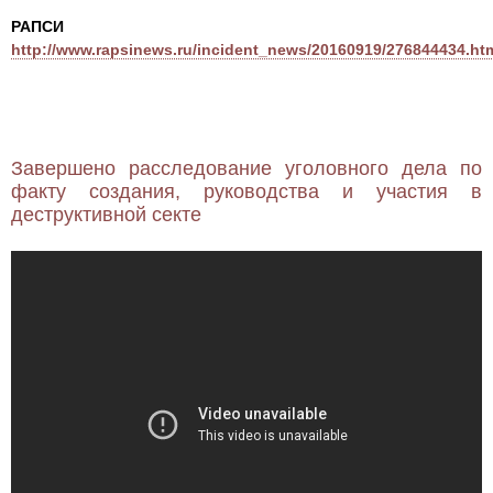
РАПСИ
http://www.rapsinews.ru/incident_news/20160919/276844434.ht
Завершено расследование уголовного дела по
факту создания, руководства и участия в
деструктивной секте