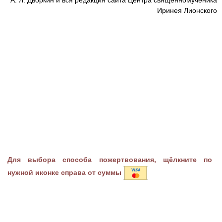
А. Л. Дворкин и вся редакция сайта Центра священномученика
Иринея Лионского
Для выбора способа пожертвования, щёлкните по
нужной иконке справа от суммы