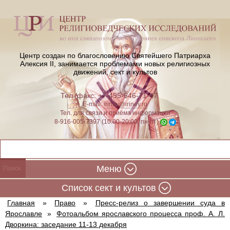
Центр создан по благословению Святейшего Патриарха
Алексия II,
занимается проблемами новых религиозных
движений, сект и культов
Тел./факс: +7-495-646-71-47
E-mail:
iriney@iriney.ru
Тел. для связи и приёма информации
8-916-005-7397 (10:00-20:00, пн-пт)
Меню
Cписок сект и культов
Главная
»
Право
»
Пресс-релиз о завершении суда в
Ярославле
»
Фотоальбом ярославского процесса проф. А. Л.
Дворкина: заседание 11-13 декабря