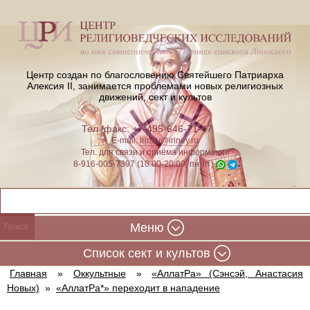
Центр создан по благословению Святейшего Патриарха
Алексия II,
занимается проблемами новых религиозных
движений, сект и культов
Тел./факс: +7-495-646-71-47
E-mail:
iriney@iriney.ru
Тел. для связи и приёма информации
8-916-005-7397 (10:00-20:00, пн-пт)
Меню
Cписок сект и культов
Главная
»
Оккультные
»
«АллатРа» (Сэнсэй, Анастасия
Новых)
»
«АллатРа*» переходит в нападение