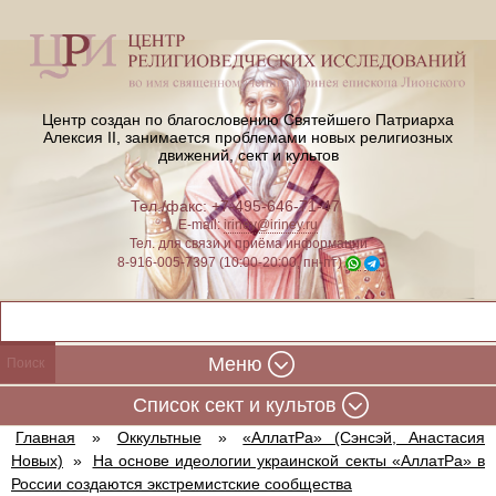
Центр создан по благословению Святейшего Патриарха
Алексия II,
занимается проблемами новых религиозных
движений, сект и культов
Тел./факс: +7-495-646-71-47
E-mail:
iriney@iriney.ru
Тел. для связи и приёма информации
8-916-005-7397 (10:00-20:00, пн-пт)
Меню
Cписок сект и культов
Главная
»
Оккультные
»
«АллатРа» (Сэнсэй, Анастасия
Новых)
»
На основе идеологии украинской секты «АллатРа» в
России создаются экстремистские сообщества