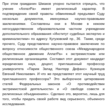
При этом гражданин Шмаков упорно пытается отрицать, что
учение «АллатРа» имеет религиозный характер. В
подтверждение своей правоты обвиняемый предъявил Суду
несколько документов, именуемых научно-правовыми
заключениями. Составлены они в Москве в некоем
негосударственном образовательном частном учреждении
дополнительного образования «Институт судебных экспертиз и
криминалистики» по адресу: Кутузовский пр., 36. Также, среди
прочего, Суду представлено научно-правовое заключение по
вопросу относимости общественного союза «Международное
общественное движение АллатРа» к экстремистским или
религиозным организациям. Составил этот документ кандидат
юридических наук, доцент, приглашенный профессор
университета «Париж Запад Нантерр Дефанс» Кузнецов
Евгений Николаевич. И что же представляет этот научный труд
приглашенного профессора? Это выборочное цитирование
статей Федеральных законов «О противодействии
экстремистской деятельности» и «О свободе совести и
религиозных объединениях». Сделано это, вероятно, лишь для
того, чтобы придать своей работе вид серьезного, объемного
исследования.