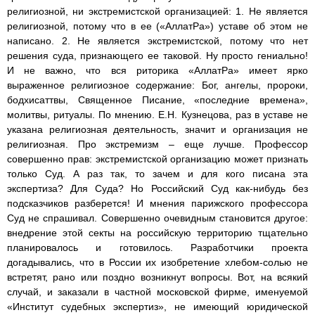
религиозной, ни экстремистской организацией: 1. Не является
религиозной, потому что в ее («АллатРа») уставе об этом не
написано. 2. Не является экстремистской, потому что нет
решения суда, признающего ее таковой. Ну просто гениально!
И не важно, что вся риторика «АллатРа» имеет ярко
выраженное религиозное содержание: Бог, ангелы, пророки,
бодхисаттвы, Священное Писание, «последние времена»,
молитвы, ритуалы. По мнению. Е.Н. Кузнецова, раз в уставе не
указана религиозная деятельность, значит и организация не
религиозная. Про экстремизм – еще лучше. Профессор
совершенно прав: экстремистской организацию может признать
только Суд. А раз так, то зачем и для кого писана эта
экспертиза? Для Суда? Но Российский Суд как-нибудь без
подсказчиков разберется! И мнения парижского профессора
Суд не спрашивал. Совершенно очевидным становится другое:
внедрение этой секты на российскую территорию тщательно
планировалось и готовилось. Разработчики проекта
догадывались, что в России их изобретение хлебом-солью не
встретят, рано или поздно возникнут вопросы. Вот, на всякий
случай, и заказали в частной московской фирме, именуемой
«Институт судебных экспертиз», не имеющий юридической