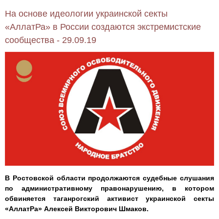
На основе идеологии украинской секты
«АллатРа» в России создаются экстремистские
сообщества - 29.09.19
В Ростовской области продолжаются судебные слушания
по административному правонарушению, в котором
обвиняется таганрогский активист украинской секты
«АллатРа» Алексей Викторович Шмаков.