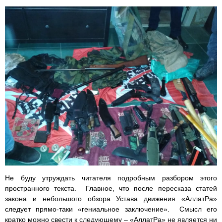
Не буду утруждать читателя подробным разбором этого
пространного текста. Главное, что после пересказа статей
закона и небольшого обзора Устава движения «АллатРа»
следует прямо-таки «гениальное заключение». Смысл его
кратко можно свести к следующему – «АллатРа» не является ни