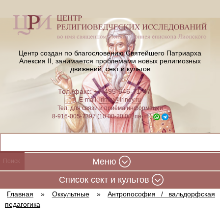
Центр создан по благословению Святейшего Патриарха
Алексия II,
занимается проблемами новых религиозных
движений, сект и культов
Тел./факс: +7-495-646-71-47
E-mail:
iriney@iriney.ru
Тел. для связи и приёма информации
8-916-005-7397 (10:00-20:00, пн-пт)
Меню
Cписок сект и культов
Главная
»
Оккультные
»
Антропософия / вальдорфская
педагогика