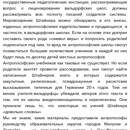
государственные педагогические инстанции, рассматривающие
вопрос о лицензировании вальдорфских школ, должны
рассматривать всю полноту писаний создателя системы.
Мировоззрение Штайнера можно обнаружить в его книгах,
изданных антропософскими издательствами и продающихся, в
частности, в вальдорфских школах. Если на основе этих доктрин
составить своего рода «символ веры» и попросить родителей
подписаться под ним, то вряд ли антропософские школы смогут
похвастаться большим количеством учеников: в каждой из них
будет лишь по десятку детей местных антропософов.
Антропософских учебников как таковых не существует. Но если
родители захотят провести расследование, они смогут найти
написанные Штайнером книги, в которых содержатся
оккультные, религиозные, псевдонаучные и расистские
высказывания, типичные для Германии 20-х годов. Тем не
менее учителя-вальдорфцы убеждали авторов этого текста в
том, что их школы внеденоменационны и нерелигиозны. Они
признали лишь то, что некоторые из учений Штайнера
«довольно сложны».
Мы не знаем, какие материалы предоставили антропософы
руководству образовательных округов городов Милуоки и