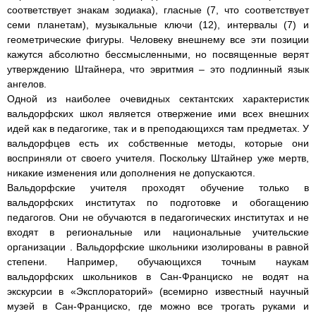
соответствует знакам зодиака), гласные (7, что соответствует
семи планетам), музыкальные ключи (12), интервалы (7) и
геометрические фигуры. Человеку внешнему все эти позиции
кажутся абсолютно бессмысленными, но посвященные верят
утверждению Штайнера, что эвритмия – это подлинный язык
ангелов.
Одной из наиболее очевидных сектантских характеристик
вальдорфских школ является отвержение ими всех внешних
идей как в педагогике, так и в преподающихся там предметах. У
вальдорфцев есть их собственные методы, которые они
восприняли от своего учителя. Поскольку Штайнер уже мертв,
никакие изменения или дополнения не допускаются.
Вальдорфские учителя проходят обучение только в
вальдорфских институтах по подготовке и обогащению
педагогов. Они не обучаются в педагогических институтах и не
входят в региональные или национальные учительские
организации . Вальдорфские школьники изолированы в равной
степени. Например, обучающихся точным наукам
вальдорфских школьников в Сан-Франциско не водят на
экскурсии в «Эксплораторий» (всемирно известный научный
музей в Сан-Франциско, где можно все трогать руками и