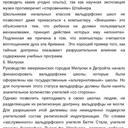
проводить какие угодно опыты), так как научная экспозиция
музея противоречит «откровениям» Штайнера.
Школьникам начальных классов вальдорфских школ не
позволяют даже прикасаться к компьютеру. «Внешним» это
объясняется тем, что ребенок не должен пользоваться
механизмами, принцип действия которых ему непонятен.
Подлинная же причина в том, что компьютеры считаются
воплощением духа зла Аримана . Это хороший пример того, как
тайные доктрины оказывают разрушительное влияние на
содержание учебных программ.
6. Милуоки
Руководство американских городов Милуоки и Детройта начало
финансировать вальдорфские школы, которые были
оформлены как государственные «альтернативные» школы. Но
для получения этого статуса вальдорфцы должны были нанять
значительное количество учителей «со стороны».
Однако позволить преподавать в своих школах людям, не
разделяющим их религиозную доктрину, вальдорфцы не могли.
Для разрешения этой дилеммы они немедленно подвергли
учительский состав религиозной индоктринации. По словам
«заслуженного» вальдорфского учителя Бетти Стали, учителя