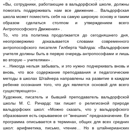
«Вы, сотрудники, работающие в вальдорфской школе, должны
помогать поддерживать нам все движение… Вальдорфская
школа может поместить себя на самую широкую основу и таким
образом сделаться столпом и утверждением всего
Антропософского Движения» .
То, что эта политика продолжается до сегодняшнего дня,
неопровержимо доказывается словами современного
антропософского писателя Гилберта Чайлдза: «Вальдорфские
учителя должны быть в первую очередь антропософами и лишь
во вторую – учителями» .
«…Никогда нельзя забывать, и это нужно подчеркивать вновь и
вновь, что все содержание преподавания и педагогические
методы в школах Штайнера направлены на развитие в каждом
ребенке осознания того, что дух является основой для всего
существующего» .
Художник, писатель и бывший преподаватель вальдорфской
школы М. С. Ричардс так пишет о религиозной природе
вальдорфских школ: «Можно сказать, что у вальдорфского
образования есть скрываемое от "внешних" предназначение. Ее
программа описывается в терминах, общих для всех средних
школ: арифметика, письмо, чтение… Но в штайнерианских