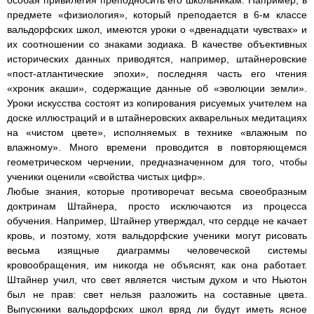
особая привилегия преподносить его школьникам. Например, в
предмете «физиология», который преподается в 6-м классе
вальдорфских школ, имеются уроки о «двенадцати чувствах» и
их соотношении со знаками зодиака. В качестве объективных
исторических данных приводятся, например, штайнеровские
«пост-атлантические эпохи», последняя часть его чтения
«хроник акаши», содержащие данные об «эволюции земли».
Уроки искусства состоят из копирования рисуемых учителем на
доске иллюстраций и в штайнеровских акварельных медитациях
на «чистом цвете», исполняемых в технике «влажным по
влажному». Много времени проводится в повторяющемся
геометрическом черчении, предназначенном для того, чтобы
ученики оценили «свойства чистых цифр».
Любые знания, которые противоречат весьма своеобразным
доктринам Штайнера, просто исключаются из процесса
обучения. Например, Штайнер утверждал, что сердце не качает
кровь, и поэтому, хотя вальдорфские ученики могут рисовать
весьма изящные диаграммы человеческой системы
кровообращения, им никогда не объяснят, как она работает.
Штайнер учил, что свет является чистым духом и что Ньютон
был не прав: свет нельзя разложить на составные цвета.
Выпускники вальдорфских школ вряд ли будут иметь ясное