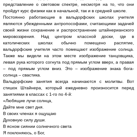
представление о световом спектре, несмотря на то, что они
пройдут курс физики как в начальной, так и в средней школе.
Постоянно работающие в вальдорфских школах учителя
являются убежденными антропософами, считающими задачей
своей жизни сохранение и распространение штайнерианского
мировоззрения. Над центром классной доски, где в
католических школах обычно помещено распятие,
вальдорфские учителя часто помещают изображение солнца.
Также мы видели на этом месте изображение танцовщика,
левая рука которого согнута под прямым углом вверх, а правая
– под прямым углом вниз. Это – изображение знака бога-
солнца – свастика.
Вальдорфские занятия всегда начинаются с молитвы. Вот
стишок Штайнера, который ежедневно произносится перед
занятиями в классах с 1-го по 4-й:
«Любящие лучи солнца,
Дайте мне свет дня.
В своих членах я ощущаю
Духовную силу души.
В ясном сиянии солнечного света
Я поклоняюсь, о Бог,