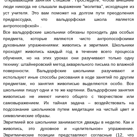
"открывающим занятия стишком". Проследите, чтобы внешние
люди никогда не слышали выражение "молитва", исходящее из
уст учителя. Это вам поможет на долгом пути преодоления
предрассудка, что вальдорфская школа является
антропософской» .
Все вальдорфские школьники обязаны проходить два особых
предмета, которые являются чисто антропософскими
духовными упражнениями: живопись и эвритмия. Школьники
проходят живопись каждый год в течение всего процесса
обучения, но на этих уроках они разучивают только одну
технику: штайнеровский метод акварельного письма по влажной
поверхности. Вальдорфские школьники разучивают и
используют иные способы рисования в ходе занятий по другим
предметам, но занятия живописью выделяются особо. Все
школьники пишут одни и те же картинки. Вальдорфские занятия
живописью не имеют ничего общего с творчеством или
самовыражением. Их тайная задача – воздействовать на
подсознание школьников путем медитации на чистый цвет и
символические образы.
Эвритмией все школьники занимаются дважды в неделю. Как и
живопись, это духовное и «целительное» упражнение.
Эвритмические позиции представляют согласные (12, что