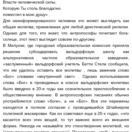
Власти человеческой силы,
Которую Ты столь благодатно
поместил в мою душу» .
Для неинформированного человека это может выглядеть как
общая молитва, приемлемая для любой деистической религии.
Однако для того, кто знает, что антропософы почитают бога-
солнце, этот текст выглядит совсем по-другому.
В Милуоки, где городская образовательная комиссия приняла
решение субсидировать вальдорфскую школу как
альтернативное частное образовательное заведение,
«заслуженный» вальдорфский учитель Бетти Стели сообщила,
что им удалось оставить все молитвы , лишь заменив слово
«Бог» словами «внутренний свет» . Однако использование
слова «Бог» в проводимых в классе вальдорфских молитвах
было введено в 20-е годы как сознательное приспособление к
общественному мнению. В антропософских писаниях обычно
употребляется слово «боги», а не «Бог». Все эти перемены
находятся в полном согласии с проводившейся Штайнером
политикой маскировки. Как он советовал еще в 20-х годах, «что
касается всех этих вещей, то тут важнее всего их внешняя
форма. Никогда не называйте это стихотворение молитвой, но