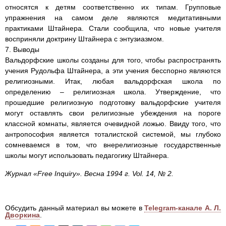
относятся к детям соответственно их типам. Групповые
упражнения на самом деле являются медитативными
практиками Штайнера. Стали сообщила, что новые учителя
восприняли доктрину Штайнера с энтузиазмом.
7. Выводы
Вальдорфские школы созданы для того, чтобы распространять
учения Рудольфа Штайнера, а эти учения бесспорно являются
религиозными. Итак, любая вальдорфская школа по
определению – религиозная школа. Утверждение, что
прошедшие религиозную подготовку вальдорфские учителя
могут оставлять свои религиозные убеждения на пороге
классной комнаты, является очевидной ложью. Ввиду того, что
антропософия является тоталистской системой, мы глубоко
сомневаемся в том, что внерелигиозные государственные
школы могут использовать педагогику Штайнера.
Журнал «Free Inquiry». Весна 1994 г. Vol. 14, № 2.
Обсудить данный материал вы можете в
Telegram-канале А. Л.
Дворкина
.