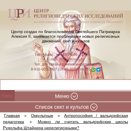
Центр создан по благословению Святейшего Патриарха
Алексия II,
занимается проблемами новых религиозных
движений, сект и культов
Тел./факс: +7-495-646-71-47
E-mail:
iriney@iriney.ru
Тел. для связи и приёма информации
8-916-005-7397 (10:00-20:00, пн-пт)
Меню
Cписок сект и культов
Главная
»
Оккультные
»
Антропософия / вальдорфская
педагогика
»
Можно ли считать вальдорфские школы
Рудольфа Штайнера нерелигиозными?