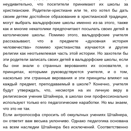
неудивительно, что посетители принимают их школы за
христианские. Родители-христиане или те, кто хотел бы дать
своим детям достойное образование в христианской традиции,
могут выбрать вальдорфские школы именно из-за этого, также
как и многие некатолики предпочитают посылать своих детей в
католические школы. Помимо этого, вальдорфские учителя
рассказывают, что в предмете «духовная история
человечества» помимо христианства изучаются и другие
религии как неотъемлемая часть этой истории. Но захотели бы
эти родители записать своих детей в вальдорфские школы, если
бы они знали о странных верованиях их основателя, о
принципах, которыми руководствуются учителя, и о том,
насколько эти странные верования и эти принципы влияют на
каждый предмет, преподаваемый в школе? Конечно, учителя
будут утверждать, что, несмотря на их личную веру в
религиозное учение Штайнера, в школах они профессионально
используют только его педагогические наработки. Но мы знаем,
что это не так.
Если антропософа спросить об оккультных учениях Штайнера,
он ответит вам весьма уклончиво. Однако педагогика основана
на всем наследии Штайнера без исключений. Соответственно