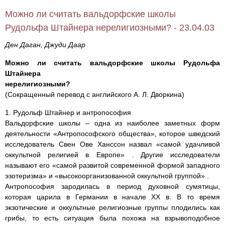
Можно ли считать вальдорфские школы
Рудольфа Штайнера нерелигиозными? - 23.04.03
Ден Даган, Джуди Даар
Можно ли считать вальдорфские школы Рудольфа
Штайнера
нерелигиозными?
(Сокращенный перевод с английского А. Л. Дворкина)
1. Рудольф Штайнер и антропософия
Вальдорфские школы – одна из наиболее заметных форм
деятельности «Антропософского общества», которое шведский
исследователь Свен Ове Ханссон назвал «самой удачливой
оккультной религией в Европе» . Другие исследователи
называют его «самой развитой современной формой западного
эзотеризма» и «высокоорганизованной оккультной группой» .
Антропософия зародилась в период духовной сумятицы,
которая царила в Германии в начале ХХ в. В то время
экзотические и оккультные религиозные группы плодились как
грибы, то есть ситуация была похожа на взрывоподобное