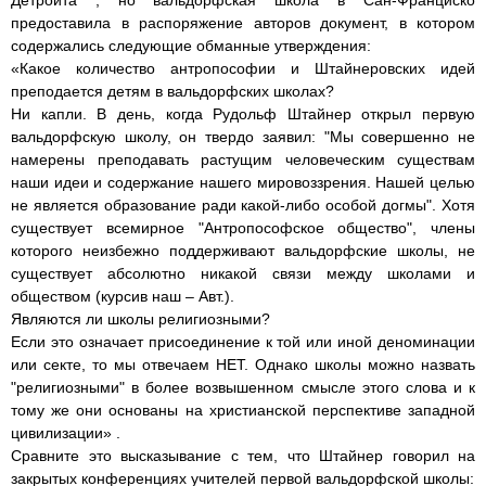
Детройта , но вальдорфская школа в Сан-Франциско
предоставила в распоряжение авторов документ, в котором
содержались следующие обманные утверждения:
«Какое количество антропософии и Штайнеровских идей
преподается детям в вальдорфских школах?
Ни капли. В день, когда Рудольф Штайнер открыл первую
вальдорфскую школу, он твердо заявил: "Мы совершенно не
намерены преподавать растущим человеческим существам
наши идеи и содержание нашего мировоззрения. Нашей целью
не является образование ради какой-либо особой догмы". Хотя
существует всемирное "Антропософское общество", члены
которого неизбежно поддерживают вальдорфские школы, не
существует абсолютно никакой связи между школами и
обществом (курсив наш – Авт.).
Являются ли школы религиозными?
Если это означает присоединение к той или иной деноминации
или секте, то мы отвечаем НЕТ. Однако школы можно назвать
"религиозными" в более возвышенном смысле этого слова и к
тому же они основаны на христианской перспективе западной
цивилизации» .
Сравните это высказывание с тем, что Штайнер говорил на
закрытых конференциях учителей первой вальдорфской школы: