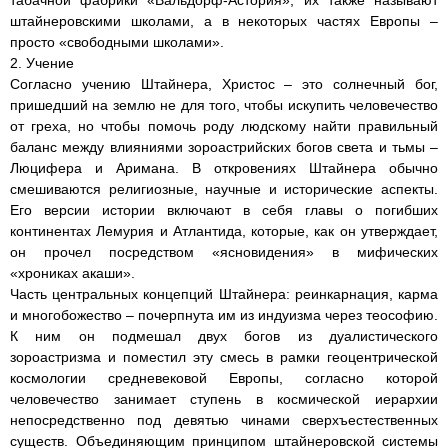
табачной фабрики «Вальдорф-Астория», их также называют
штайнеровскими школами, а в некоторых частях Европы –
просто «свободными школами».
2. Учение
Согласно учению Штайнера, Христос – это солнечный бог,
пришедший на землю не для того, чтобы искупить человечество
от греха, но чтобы помочь роду людскому найти правильный
баланс между влияниями зороастрийских богов света и тьмы –
Люцифера и Аримана. В откровениях Штайнера обычно
смешиваются религиозные, научные и исторические аспекты.
Его версии истории включают в себя главы о погибших
континентах Лемурия и Атлантида, которые, как он утверждает,
он прочел посредством «ясновидения» в мифических
«хрониках акаши».
Часть центральных концепций Штайнера: реинкарнация, карма
и многобожество – почерпнута им из индуизма через теософию.
К ним он подмешал двух богов из дуалистического
зороастризма и поместил эту смесь в рамки геоцентрической
космологии средневековой Европы, согласно которой
человечество занимает ступень в космической иерархии
непосредственно под девятью чинами сверхъестественных
существ. Объединяющим принципом штайнеровской системы