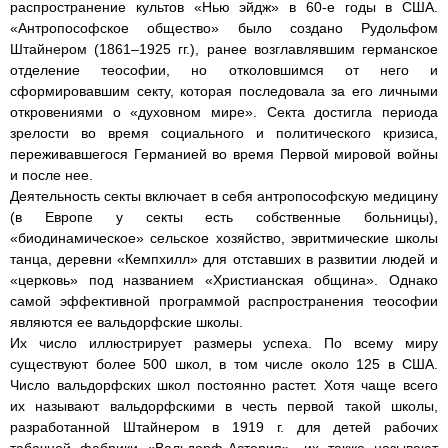
распространение культов «Нью эйдж» в 60-е годы в США.
«Антропософское общество» было создано Рудольфом
Штайнером (1861–1925 гг.), ранее возглавлявшим германское
отделение теософии, но отколовшимся от него и
сформировавшим секту, которая последовала за его личными
откровениями о «духовном мире». Секта достигла периода
зрелости во время социального и политического кризиса,
переживавшегося Германией во время Первой мировой войны
и после нее.
Деятельность секты включает в себя антропософскую медицину
(в Европе у секты есть собственные больницы),
«биодинамическое» сельское хозяйство, эвритмические школы
танца, деревни «Кемпхилл» для отставших в развитии людей и
«церковь» под названием «Христианская община». Однако
самой эффективной программой распространения теософии
являются ее вальдорфские школы.
Их число иллюстрирует размеры успеха. По всему миру
существуют более 500 школ, в том числе около 125 в США.
Число вальдорфских школ постоянно растет. Хотя чаще всего
их называют вальдорфскими в честь первой такой школы,
разработанной Штайнером в 1919 г. для детей рабочих