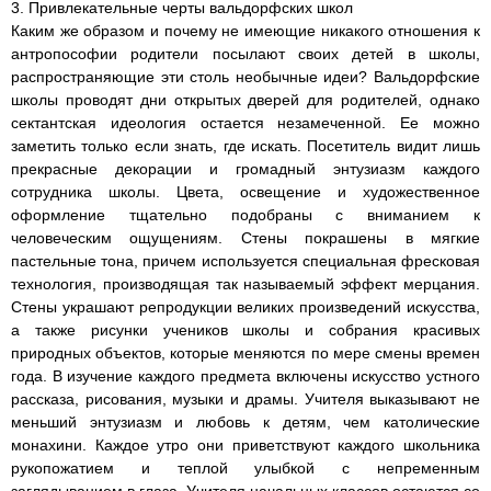
3. Привлекательные черты вальдорфских школ
Каким же образом и почему не имеющие никакого отношения к
антропософии родители посылают своих детей в школы,
распространяющие эти столь необычные идеи? Вальдорфские
школы проводят дни открытых дверей для родителей, однако
сектантская идеология остается незамеченной. Ее можно
заметить только если знать, где искать. Посетитель видит лишь
прекрасные декорации и громадный энтузиазм каждого
сотрудника школы. Цвета, освещение и художественное
оформление тщательно подобраны с вниманием к
человеческим ощущениям. Стены покрашены в мягкие
пастельные тона, причем используется специальная фресковая
технология, производящая так называемый эффект мерцания.
Стены украшают репродукции великих произведений искусства,
а также рисунки учеников школы и собрания красивых
природных объектов, которые меняются по мере смены времен
года. В изучение каждого предмета включены искусство устного
рассказа, рисования, музыки и драмы. Учителя выказывают не
меньший энтузиазм и любовь к детям, чем католические
монахини. Каждое утро они приветствуют каждого школьника
рукопожатием и теплой улыбкой с непременным