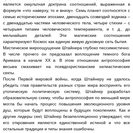
является оккультная доктрина соотношений, выраженная в
формуле «что наверху, то и внизу». Семь планет соотносятся с
семью историческими эпохами, двенадцать созвездий зодиака –
с двенадцатью частями человеческого тела, четыре стихии – с
четырьмя типами человеческого темперамента, и т. д., до
мельчайших деталей. Эти магические соотношения
характеризуют Космос как единую живую духовную сеть бытия.
Мистическое мироощущение Штайнера глубоко пессимистично.
В числе прочего он предсказал воплощение темного бога
Аримана в начале ХХ в. В этом отношении антропософия
весьма смахивает на псевдохристианские хилиастические
секты.
После Первой мировой войны, когда Штайнеру не удалось
убедить глав правительств разных стран мира воспринять его
утопическую политическую систему, Штайнер разработал
образовательную схему, чтобы антропософия по меньшей мере
могла бы начать процесс повышения эволюционного уровня
душ, которые будут воплощены в будущих поколениях. Как и
другие лидеры сект, Штайнер безапелляционно утверждает, что
его откровения являются единственной истиной и что все
остальные традиции и типы знания ошибочны.