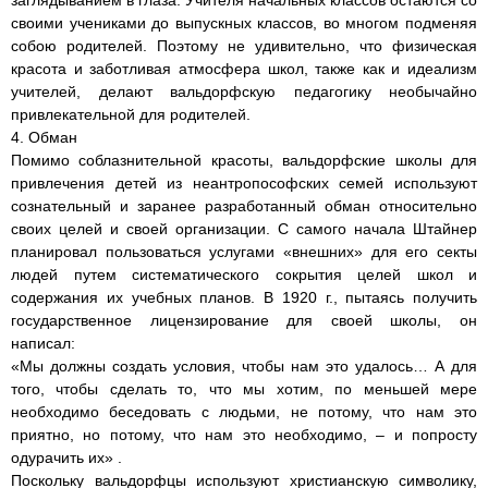
заглядыванием в глаза. Учителя начальных классов остаются со
своими учениками до выпускных классов, во многом подменяя
собою родителей. Поэтому не удивительно, что физическая
красота и заботливая атмосфера школ, также как и идеализм
учителей, делают вальдорфскую педагогику необычайно
привлекательной для родителей.
4. Обман
Помимо соблазнительной красоты, вальдорфские школы для
привлечения детей из неантропософских семей используют
сознательный и заранее разработанный обман относительно
своих целей и своей организации. С самого начала Штайнер
планировал пользоваться услугами «внешних» для его секты
людей путем систематического сокрытия целей школ и
содержания их учебных планов. В 1920 г., пытаясь получить
государственное лицензирование для своей школы, он
написал:
«Мы должны создать условия, чтобы нам это удалось… А для
того, чтобы сделать то, что мы хотим, по меньшей мере
необходимо беседовать с людьми, не потому, что нам это
приятно, но потому, что нам это необходимо, – и попросту
одурачить их» .
Поскольку вальдорфцы используют христианскую символику,