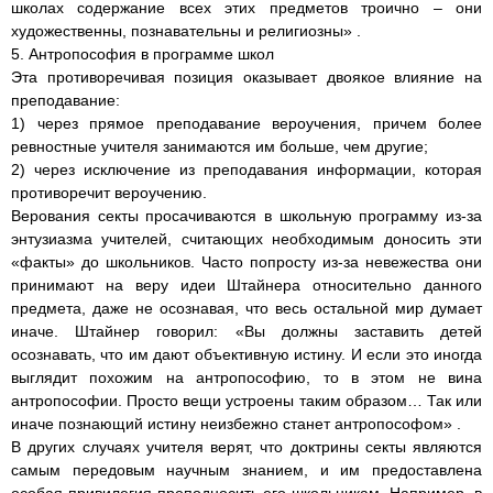
школах содержание всех этих предметов троично – они
художественны, познавательны и религиозны» .
5. Антропософия в программе школ
Эта противоречивая позиция оказывает двоякое влияние на
преподавание:
1) через прямое преподавание вероучения, причем более
ревностные учителя занимаются им больше, чем другие;
2) через исключение из преподавания информации, которая
противоречит вероучению.
Верования секты просачиваются в школьную программу из-за
энтузиазма учителей, считающих необходимым доносить эти
«факты» до школьников. Часто попросту из-за невежества они
принимают на веру идеи Штайнера относительно данного
предмета, даже не осознавая, что весь остальной мир думает
иначе. Штайнер говорил: «Вы должны заставить детей
осознавать, что им дают объективную истину. И если это иногда
выглядит похожим на антропософию, то в этом не вина
антропософии. Просто вещи устроены таким образом… Так или
иначе познающий истину неизбежно станет антропософом» .
В других случаях учителя верят, что доктрины секты являются
самым передовым научным знанием, и им предоставлена