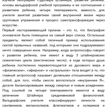
изучали биографию Рудольфа Штайнера, развитие ребенка,
основы вальдорфской учебной программы и ее соотношение с
развитием ребенка, четыре темперамента, важность для
учителя занятий развитием своей внутренней жизни через
групповые упражнения и процесс самотрансформации через
искусство .
Первый настораживающий признак – это то, что биография
основателя была помещена на самый верх списка. Остальные
предметы являют собой типичный пример использования
сектой привычных названий, под которыми они подразумевают
нечто совершенно иное. Например, когда антропософы говорят
о развитии ребенка, они имеют в виду 3 штайнеровских
семилетних цикла (мистическое число), в ходе которых душа
ребенка постепенно перевоплощается из духовного мира и
«физическое», «эфирное» и «астральное» тела входят в то, что
главный антропософ называет должными отношениями между
собой, для того, чтобы смогло воплотиться «внутреннее Я»,
доселе балансировавшее между смертью и новым рождением.
Под ссылкой на четыре темперамента имеется в виду
увлечение Штайнера средневековой физиологией.
Вальдорфские учителя классифицируют личности на
сангвиников, меланхоликов, флегматиков и холериков и