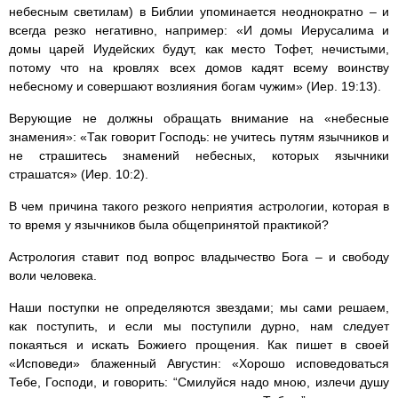
небесным светилам) в Библии упоминается неоднократно – и
всегда резко негативно, например: «И домы Иерусалима и
домы царей Иудейских будут, как место Тофет, нечистыми,
потому что на кровлях всех домов кадят всему воинству
небесному и совершают возлияния богам чужим» (Иер. 19:13).
Верующие не должны обращать внимание на «небесные
знамения»: «Так говорит Господь: не учитесь путям язычников и
не страшитесь знамений небесных, которых язычники
страшатся» (Иер. 10:2).
В чем причина такого резкого неприятия астрологии, которая в
то время у язычников была общепринятой практикой?
Астрология ставит под вопрос владычество Бога – и свободу
воли человека.
Наши поступки не определяются звездами; мы сами решаем,
как поступить, и если мы поступили дурно, нам следует
покаяться и искать Божиего прощения. Как пишет в своей
«Исповеди» блаженный Августин: «Хорошо исповедоваться
Тебе, Господи, и говорить: “Смилуйся надо мною, излечи душу