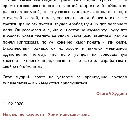
время отговорившего его от занятий астрологией: «Узнав из
разговора со мной, что я увлекаюсь книгами астрологов, он, с
отеческой лаской, стал уговаривать меня бросить их и не
тратить зря на эти пустяки трудов и забот, нужных для полезного
дела. Он рассказал мне, что он настолько изучил эту науку, что
в юности хотел сделать ее своим насущным занятием; раз он
понял Гиппократа, то уж, конечно, смог понять и эти книги.
Впоследствии, однако, он их бросил и занялся медициной
единственно потому, что ясно увидел их совершенную
лживость; человек порядочный, он не захотел зарабатывать
свой хлеб обманом».
Этот мудрый совет не устарел за прошедшие полтора
тысячелетия – и к нему стоит прислушаться.
Сергей Худиев
11.02.2026
Нет, мы не козероги - Христианская жизнь