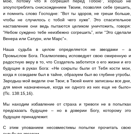
мою, потому что я согрешил перед Тобою”, хорошо не
злоупотреблять снисхождением Твоим, позволяя себе грешить,
и помнить слово Господне: “Вот ты здоров, не греши больше,
чтобы не случилось с тобой чего хуже”. Это спасительное
наставление они ведь пытаются целиком уничтожить, говоря:
“Небом суждено тебе неизбежно согрешить”, или “Это сделали
Венера или Сатурн, или Марс”».
Наша судьба в целом определяется не звездами – а
Промыслом Бога. Псалмопевец исповедует свою смиренную и
радостную веру в то, что Создатель заботится о его жизни и его
будущее в руках Бога: «Не сокрыты были от Тебя кости мои,
когда я созидаем был в тайне, образуем был во глубине утробы.
Зародыш мой видели очи Твои; в Твоей книге записаны все дни,
для меня назначенные, когда ни одного из них еще не было»
(Пс. 138:15,16).
Мы находим избавление от страха и тревоги не в попытках
предсказать будущее – но в доверии Богу, которому это
будущее принадлежит.
С этим упованием несовместимы попытки прочитать свою
судьбу по звездам.