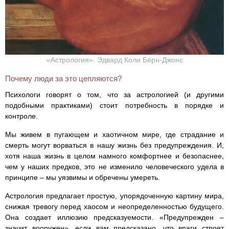
«Астрология». Эдвард Коли Бёрн-Джонс
Почему люди за это цепляются?
Психологи говорят о том, что за астрологией (и другими
подобными практиками) стоит потребность в порядке и
контроле.
Мы живем в пугающем и хаотичном мире, где страдание и
смерть могут ворваться в нашу жизнь без предупреждения. И,
хотя наша жизнь в целом намного комфортнее и безопаснее,
чем у наших предков, это не изменило человеческого удела в
принципе – мы уязвимы и обречены умереть.
Астрология предлагает простую, упорядоченную картину мира,
снижая тревогу перед хаосом и неопределенностью будущего.
Она создает иллюзию предсказуемости. «Предупрежден –
значит вооружен», если вам предсказано, что враги строят