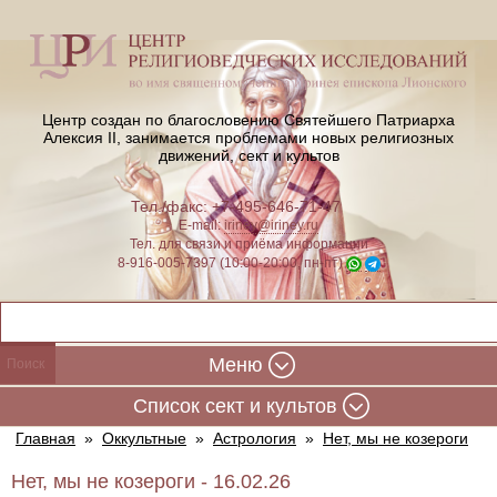
Центр создан по благословению Святейшего Патриарха
Алексия II,
занимается проблемами новых религиозных
движений, сект и культов
Тел./факс: +7-495-646-71-47
E-mail:
iriney@iriney.ru
Тел. для связи и приёма информации
8-916-005-7397 (10:00-20:00, пн-пт)
Меню
Cписок сект и культов
Главная
»
Оккультные
»
Астрология
»
Нет, мы не козероги
Нет, мы не козероги - 16.02.26