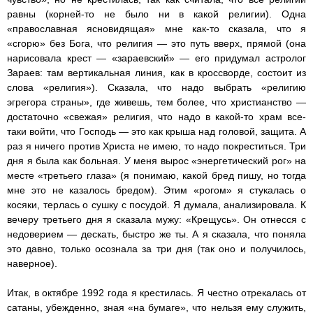
равны (корней-то не было ни в какой религии). Одна
«православная ясновидящая» мне как-то сказала, что я
«сгорю» без Бога, что религия — это путь вверх, прямой (она
нарисовала крест — «зараевский» — его придумал астролог
Зараев: там вертикальная линия, как в кроссворде, состоит из
слова «религия»). Сказала, что надо выбрать «религию
эгрегора страны», где живешь, тем более, что христианство —
достаточно «свежая» религия, что надо в какой-то храм все-
таки войти, что Господь — это как крыша над головой, защита. А
раз я ничего против Христа не имею, то надо покреститься. Три
дня я была как больная. У меня вырос «энергетический рог» на
месте «третьего глаза» (я понимаю, какой бред пишу, но тогда
мне это не казалось бредом). Этим «рогом» я стукалась о
косяки, терлась о сушку с посудой. Я думала, анализировала. К
вечеру третьего дня я сказала мужу: «Крещусь». Он отнесся с
недоверием — дескать, быстро же ты. А я сказала, что поняла
это давно, только осознала за три дня (так оно и получилось,
наверное).
Итак, в октябре 1992 года я крестилась. Я честно отрекалась от
сатаны, убежденно, зная «на бумаге», что нельзя ему служить,