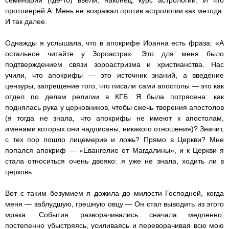
семинарии (где-то) ввели, наконец, курс астрологии. И что
протоиерей А. Мень не возражал против астрологии как метода.
И так далее.
Однажды я услышала, что в апокрифе Иоанна есть фраза: «А
остальное читайте у Зороастра». Это для меня было
подтверждением связи зороастризма и христианства. Нас
учили, что апокрифы — это источник знаний, а введение
цензуры, запрещение того, что писали сами апостолы — это как
отдел по делам религии в КГБ. Я была потрясена: как
поднялась рука у церковников, чтобы сжечь творения апостолов
(я тогда не знала, что апокрифы не имеют к апостолам,
именами которых они надписаны, никакого отношения)? Значит,
с тех пор пошло лицемерие и ложь? Прямо в Церкви? Мне
попался апокриф — «Евангелие от Магдалины», и к Церкви я
стала относиться очень двояко: я уже не знала, ходить ли в
церковь.
Вот с таким безумием я дожила до милости Господней, когда
меня — заблудшую, грешную овцу — Он стал выводить из этого
мрака. События разворачивались сначала медленно,
постепенно убыстряясь, усиливаясь и переворачивая всю мою