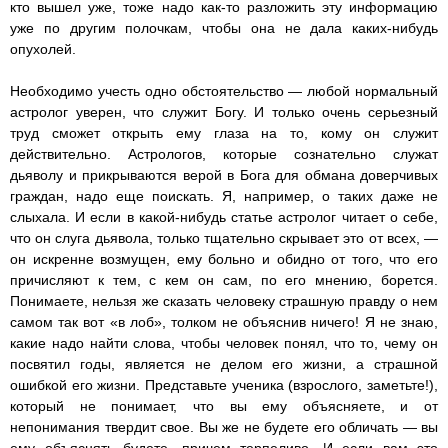
кто вышел уже, тоже надо как-то разложить эту информацию
уже по другим полочкам, чтобы она не дала каких-нибудь
опухолей.
Необходимо учесть одно обстоятельство — любой нормальный
астролог уверен, что служит Богу. И только очень серьезный
труд сможет открыть ему глаза на то, кому он служит
действительно. Астрологов, которые сознательно служат
дьяволу и прикрываются верой в Бога для обмана доверчивых
граждан, надо еще поискать. Я, например, о таких даже не
слыхала. И если в какой-нибудь статье астролог читает о себе,
что он слуга дьявола, только тщательно скрывает это от всех, —
он искренне возмущен, ему больно и обидно от того, что его
причисляют к тем, с кем он сам, по его мнению, борется.
Понимаете, нельзя же сказать человеку страшную правду о нем
самом так вот «в лоб», толком не объяснив ничего! Я не знаю,
какие надо найти слова, чтобы человек понял, что то, чему он
посвятил годы, является не делом его жизни, а страшной
ошибкой его жизни. Представьте ученика (взрослого, заметьте!),
который не понимает, что вы ему объясняете, и от
непонимания твердит свое. Вы же не будете его обличать — вы