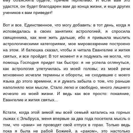
ему объяснять будете, причем терпеливо. И если вам это
удастся, он будет благодарен вам до конца жизни, и еще других
учеников к вам приведет!
Вот и все. Единственное, что могу добавить: в тот день, когда я
исповедалась в своих занятиях астрологией, я спросила
священника, как мне жить дальше, ибо я привыкла мыслить
астрологическими категориями, мое мировоззрение построено
на этом. И батюшка сказал, чтобы я читала Евангелие и жития
святых, и все пройдет. В тот момент я и подумать не могла, что
помощь Господня придет так быстро: я не успела оглянуться,
как астрология улетучилась из моей головы; из моей речи
мгновенно исчезли термины и обороты, не сходившие с моего
языка до этого времени, я и думать забыла о том, что раньше
наполняло мои мысли. Стало легко и свободно, много лишнего
исчезло из моей жизни. И ведь как все просто: покаяние,
Евангелие и жития святых...
Кстати, когда этой зимой мы всей семьей катались на горных
лыжах с Эльбруса, меня впервые за два года посетила мысль о
том, что «раки» не проводят свой отпуск в горах. Только ведь
пока я была не рабой Божией, а «раком», это настолько