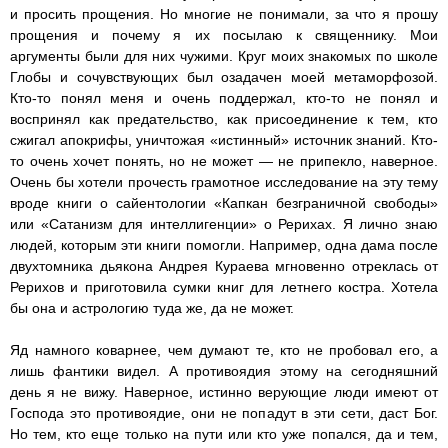
и просить прощения. Но многие не понимали, за что я прошу
прощения и почему я их посылаю к священнику. Мои
аргументы были для них чужими. Круг моих знакомых по школе
Глобы и сочувствующих был озадачен моей метаморфозой.
Кто-то понял меня и очень поддержал, кто-то не понял и
воспринял как предательство, как присоединение к тем, кто
сжигал апокрифы, уничтожая «истинный» источник знаний. Кто-
то очень хочет понять, но не может — не припекло, наверное.
Очень бы хотели прочесть грамотное исследование на эту тему
вроде книги о сайентологии «Капкан безграничной свободы»
или «Сатанизм для интеллигенции» о Рерихах. Я лично знаю
людей, которым эти книги помогли. Например, одна дама после
двухтомника дьякона Андрея Кураева мгновенно отреклась от
Рерихов и приготовила сумки книг для летнего костра. Хотела
бы она и астрологию туда же, да не может.
Яд намного коварнее, чем думают те, кто не пробовал его, а
лишь фантики видел. А противоядия этому на сегодняшний
день я не вижу. Наверное, истинно верующие люди имеют от
Господа это противоядие, они не попадут в эти сети, даст Бог.
Но тем, кто еще только на пути или кто уже попался, да и тем,