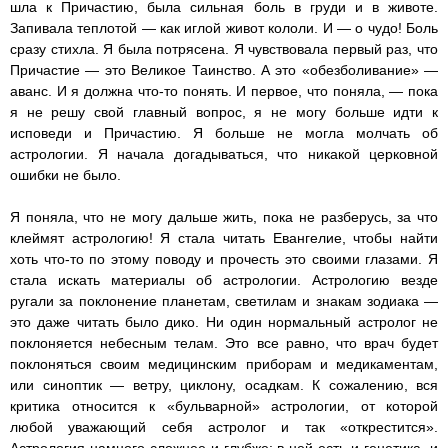
шла к Причастию, была сильная боль в груди и в животе.
Запивала теплотой — как иглой живот кололи. И — о чудо! Боль
сразу стихла. Я была потрясена. Я чувствовала первый раз, что
Причастие — это Великое Таинство. А это «обезболивание» —
аванс. И я должна что-то понять. И первое, что поняла, — пока
я не решу свой главный вопрос, я не могу больше идти к
исповеди и Причастию. Я больше не могла молчать об
астрологии. Я начала догадываться, что никакой церковной
ошибки не было.
Я поняла, что не могу дальше жить, пока не разберусь, за что
клеймят астрологию! Я стала читать Евангелие, чтобы найти
хоть что-то по этому поводу и прочесть это своими глазами. Я
стала искать материалы об астрологии. Астрологию везде
ругали за поклонение планетам, светилам и знакам зодиака —
это даже читать было дико. Ни один нормальный астролог не
поклоняется небесным телам. Это все равно, что врач будет
поклоняться своим медицинским приборам и медикаментам,
или синоптик — ветру, циклону, осадкам. К сожалению, вся
критика относится к «бульварной» астрологии, от которой
любой уважающий себя астролог и так «открестится».