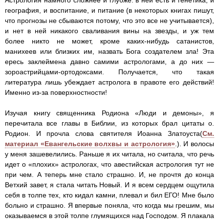
Астрология намного сложнее и глубже: в ней есть и генетика, и
география, и воспитание, и питание (в некоторых книгах пишут,
что прогнозы не сбываются потому, что это все не учитывается),
и нет в ней никакого сваливания вины на звезды, и уж тем
более никто не может, кроме каких-нибудь сатанистов,
манихеев или близких им, назвать Бога создателем зла! Эта
ересь заклеймена давно самими астрологами, а до них —
зороастрийцами-ортодоксами. Получается, что такая
литература лишь убеждает астролога в правоте его действий!
Именно из-за поверхностности!
Изучая книгу священника Родиона «Люди и демоны», я
перечитала все главы в Библии, из которых брал цитаты о.
Родион. И прочла слова святителя Иоанна Златоуста(
См.
материал «Евангельские волхвы и астрология»
.). И волосы
у меня зашевелились. Раньше я их читала, но считала, что речь
идет о «плохих» астрологах, что авестийская астрология тут не
при чем. А теперь мне стало страшно. И, не прочтя до конца
Ветхий завет, я стала читать Новый. И я всем сердцем ощутила
себя в толпе тех, кто кидал камни, плевал и бил ЕГО! Мне было
больно и страшно. Я впервые поняла, что когда мы грешим, мы
оказываемся в этой толпе глумящихся над Господом. Я плакала