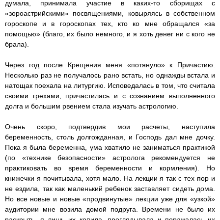
думала, принимала участие в каких-то сборищах с
«зороастрийскими» посвящениями, ковыряясь в собственном
гороскопе и в гороскопах тех, кто ко мне обращался «за
помощью» (благо, их было немного, и я хоть денег ни с кого не
брала).
Через год после Крещения меня «потянуло» к Причастию.
Несколько раз не получалось рано встать, но однажды встала и
натощак поехала на литургию. Исповедалась в том, что считала
своими грехами, причастилась и с сознанием выполненного
долга и большим рвением стала изучать астрологию.
Очень скоро, подтвердив мои расчеты, наступила
беременность, столь долгожданная, и Господь дал мне дочку.
Пока я была беременна, ума хватило не заниматься практикой
(по «технике безопасности» астролога рекомендуется не
практиковать во время беременности и кормления). Но
книжечки я почитывала, хотя мало. На лекции я так с тех пор и
не ездила, так как маленький ребенок заставляет сидеть дома.
Но все новые и новые «продвинутые» лекции уже для «узкой»
аудитории мне возила домой подруга. Времени не было их
раскрыть, я лишь их копила, проглядывала и поражалась их