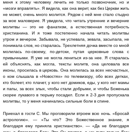
меня к этому человеку лечить не только позвоночник, но и
«мозги вправлять». Я видела, как она верит, как без Церкви жить
не может, очень много молится. Рядом с ней мне стало стыдно
за мое маловерие. Я увидела, что читать утренние и вечерние
молитвы — это не фанатизм, а естественная потребность
христианина. И я тоже постепенно начала читать молитвы
утром и вечером. Забывала, не успевала, зевала, засыпала, не
понимала слов, но старалась. Трехлетняя дочка вместе со мной
молилась по-своему, по-детски, путая церковные слова с
привычными. Я уже не могла лениться из-за нее. Я старалась
ей объяснять, как могла, тексты молитв, она целовала все
иконы, просилась в церковь. Она молилась за всех несчастных,
о ком слышала в «Новостях» по телевизору, обо всех детках,
кто болеет, кто плачет, у кого нет домиков, еды, у кого нет мамы
и папы, за всех злых, чтобы стали добрыми, и чтобы Боженька
скорее лукавого в тюрьму посадил. Если я 2-3 дня пропускала
молитвы, то у меня начинались сильные боли в спине.
Приехал в гости С. Мы проговорили втроем всю ночь. «Бросай
астрологию». — «Ты что? Это Божественное знание, я
благодаря ему приняла христианство». — «Да не благодаря