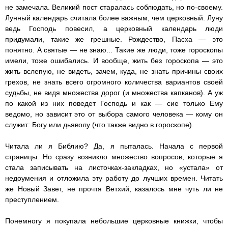
не замечала. Великий пост старалась соблюдать, но по-своему.
Лунный календарь считала более важным, чем церковный. Луну
ведь Господь повесил, а церковный календарь люди
придумали, такие же грешные. Рождество, Пасха — это
понятно. А святые — не знаю... Такие же люди, тоже гороскопы
имели, тоже ошибались. И вообще, жить без гороскопа — это
жить вслепую, не видеть, зачем, куда, не знать причины своих
грехов, не знать всего огромного количества вариантов своей
судьбы, не видя множества дорог (и множества капканов). А уж
по какой из них поведет Господь и как — сие только Ему
ведомо, но зависит это от выбора самого человека — кому он
служит: Богу или дьяволу (что также видно в гороскопе).
Читала ли я Библию? Да, я пыталась. Начала с первой
страницы. Но сразу возникло множество вопросов, которые я
стала записывать на листочках-закладках, но «устала» от
недоумения и отложила эту работу до лучших времен. Читать
же Новый Завет, не прочтя Ветхий, казалось мне чуть ли не
преступлением.
Понемногу я покупала небольшие церковные книжки, чтобы