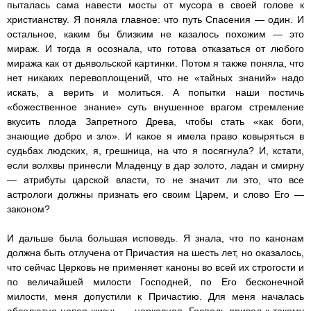
пыталась сама навести мосты от мусора в своей голове к
христианству. Я поняла главное: что путь Спасения — один. И
остальное, каким бы близким не казалось похожим — это
мираж. И тогда я осознала, что готова отказаться от любого
миража как от дьявольской картинки. Потом я также поняла, что
нет никаких перевоплощений, что не «тайных знаний» надо
искать, а верить и молиться. А попытки наши постичь
«божественное знание» суть внушенное врагом стремление
вкусить плода Запретного Древа, чтобы стать «как боги,
знающие добро и зло». И какое я имела право ковыряться в
судьбах людских, я, грешница, на что я посягнула? И, кстати,
если волхвы принесли Младенцу в дар золото, ладан и смирну
— атрибуты царской власти, то не значит ли это, что все
астрологи должны признать его своим Царем, и слово Его —
законом?
И дальше была большая исповедь. Я знала, что по канонам
должна быть отлучена от Причастия на шесть лет, но оказалось,
что сейчас Церковь не применяет каноны во всей их строгости и
по величайшей милости Господней, по Его бесконечной
милости, меня допустили к Причастию. Для меня началась