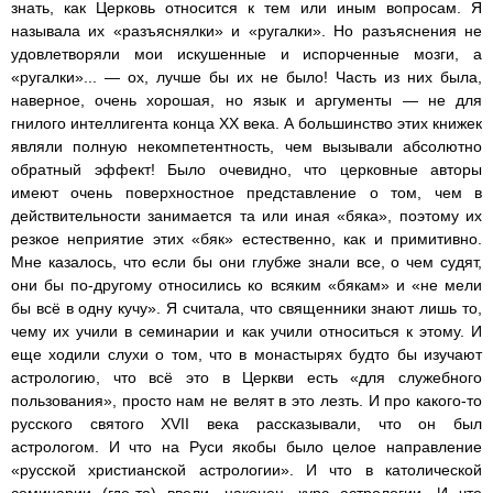
знать, как Церковь относится к тем или иным вопросам. Я
называла их «разъяснялки» и «ругалки». Но разъяснения не
удовлетворяли мои искушенные и испорченные мозги, а
«ругалки»... — ох, лучше бы их не было! Часть из них была,
наверное, очень хорошая, но язык и аргументы — не для
гнилого интеллигента конца ХХ века. А большинство этих книжек
являли полную некомпетентность, чем вызывали абсолютно
обратный эффект! Было очевидно, что церковные авторы
имеют очень поверхностное представление о том, чем в
действительности занимается та или иная «бяка», поэтому их
резкое неприятие этих «бяк» естественно, как и примитивно.
Мне казалось, что если бы они глубже знали все, о чем судят,
они бы по-другому относились ко всяким «бякам» и «не мели
бы всё в одну кучу». Я считала, что священники знают лишь то,
чему их учили в семинарии и как учили относиться к этому. И
еще ходили слухи о том, что в монастырях будто бы изучают
астрологию, что всё это в Церкви есть «для служебного
пользования», просто нам не велят в это лезть. И про какого-то
русского святого XVII века рассказывали, что он был
астрологом. И что на Руси якобы было целое направление
«русской христианской астрологии». И что в католической