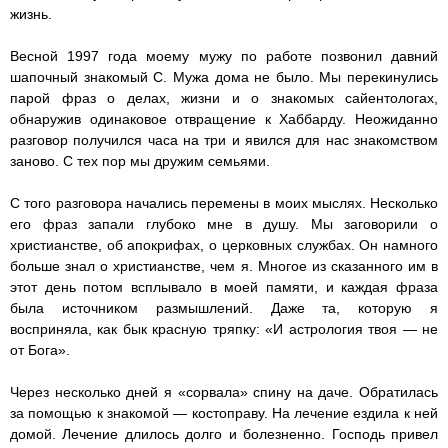
жизнь.
Весной 1997 года моему мужу по работе позвонил давний
шапочный знакомый С. Мужа дома не было. Мы перекинулись
парой фраз о делах, жизни и о знакомых сайентологах,
обнаружив одинаковое отвращение к Хаббарду. Неожиданно
разговор получился часа на три и явился для нас знакомством
заново. С тех пор мы дружим семьями.
С того разговора начались перемены в моих мыслях. Несколько
его фраз запали глубоко мне в душу. Мы заговорили о
христианстве, об апокрифах, о церковных службах. Он намного
больше знал о христианстве, чем я. Многое из сказанного им в
этот день потом всплывало в моей памяти, и каждая фраза
была источником размышлений. Даже та, которую я
восприняла, как бык красную тряпку: «И астрология твоя — не
от Бога».
Через несколько дней я «сорвала» спину на даче. Обратилась
за помощью к знакомой — костоправу. На лечение ездила к ней
домой. Лечение длилось долго и болезненно. Господь привел