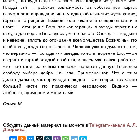
может), но куда ведет? Сказано: «По плодам их узнаете их».
Плоды эти — рабская зависимость от собственной карты,
возможность оправдания чего угодно, обольщение «успехами»,
гордыня, отрицание Божией воли, благой и совершенной, и в
итоге — отрицание Бога, так как верящий в звезды верит в их
силу, а для веры в Бога здесь уже нет места. Отсюда — гордыня
и неверие, вплоть до отрицания всемогущества Божия; чьи это
свойства, догадаться не сложно. Человек уже не думает о том,
что первично — Господь или звезды, то есть творение Его, — он
сверяет с картой каждый свой шаг, и здесь уже вовсю работает
«тот, кто стоит за левым плечом», попирая данную Господом
свободу выбора добра или зла. Примерно так. Что с этим
делать дальше, как переубедить людей — это вопрос, так как по
большей части это практически невозможно. Видимо —
любовью, примером и молитвами.
Ольга М.
Обсудить данный материал вы можете в
Telegram-канале А. Л.
Дворкина
.