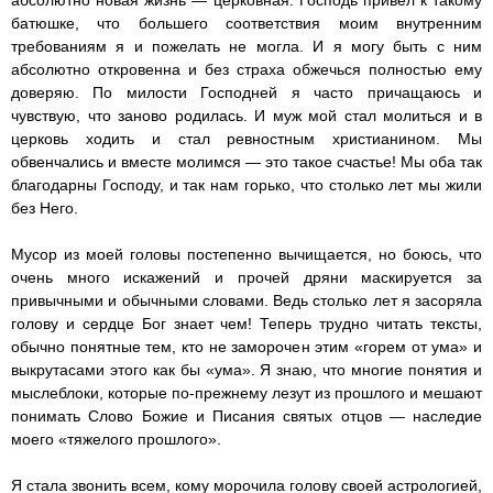
абсолютно новая жизнь — церковная. Господь привел к такому
батюшке, что большего соответствия моим внутренним
требованиям я и пожелать не могла. И я могу быть с ним
абсолютно откровенна и без страха обжечься полностью ему
доверяю. По милости Господней я часто причащаюсь и
чувствую, что заново родилась. И муж мой стал молиться и в
церковь ходить и стал ревностным христианином. Мы
обвенчались и вместе молимся — это такое счастье! Мы оба так
благодарны Господу, и так нам горько, что столько лет мы жили
без Него.
Мусор из моей головы постепенно вычищается, но боюсь, что
очень много искажений и прочей дряни маскируется за
привычными и обычными словами. Ведь столько лет я засоряла
голову и сердце Бог знает чем! Теперь трудно читать тексты,
обычно понятные тем, кто не заморочен этим «горем от ума» и
выкрутасами этого как бы «ума». Я знаю, что многие понятия и
мыслеблоки, которые по-прежнему лезут из прошлого и мешают
понимать Слово Божие и Писания святых отцов — наследие
моего «тяжелого прошлого».
Я стала звонить всем, кому морочила голову своей астрологией,