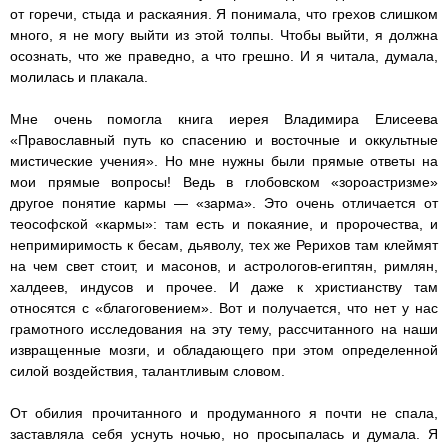
от горечи, стыда и раскаяния. Я понимала, что грехов слишком
много, я не могу выйти из этой толпы. Чтобы выйти, я должна
осознать, что же праведно, а что грешно. И я читала, думала,
молилась и плакала.
Мне очень помогла книга иерея Владимира Елисеева
«Православный путь ко спасению и восточные и оккультные
мистические учения». Но мне нужны были прямые ответы на
мои прямые вопросы! Ведь в глобовском «зороастризме»
другое понятие кармы — «зарма». Это очень отличается от
теософской «кармы»: там есть и покаяние, и пророчества, и
непримиримость к бесам, дьяволу, тех же Рерихов там клеймят
на чем свет стоит, и масонов, и астрологов-египтян, римлян,
халдеев, индусов и прочее. И даже к христианству там
относятся с «благоговением». Вот и получается, что нет у нас
грамотного исследования на эту тему, рассчитанного на наши
извращенные мозги, и обладающего при этом определенной
силой воздействия, талантливым словом.
От обилия прочитанного и продуманного я почти не спала,
заставляла себя уснуть ночью, но просыпалась и думала. Я