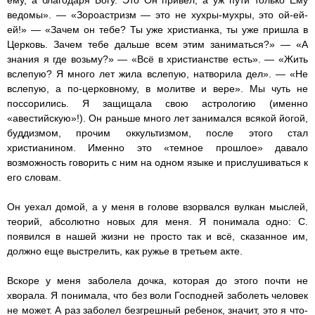
ему, а благодаря Богу. Это Он привел, а уж пути только Ему
ведомы». — «Зороастризм — это не хухры-мухры, это ой-ей-
ей!» — «Зачем он тебе? Ты уже христианка, ты уже пришла в
Церковь. Зачем тебе дальше всем этим заниматься?» — «А
знания я где возьму?» — «Всё в христианстве есть». — «Жить
вслепую? Я много лет жила вслепую, натворила дел». — «Не
вслепую, а по-церковному, в молитве и вере». Мы чуть не
поссорились. Я защищала свою астрологию (именно
«авестийскую»!). Он раньше много лет занимался всякой йогой,
буддизмом, прочим оккультизмом, после этого стал
христианином. Именно это «темное прошлое» давало
возможность говорить с ним на одном языке и прислушиваться к
его словам.
Он уехал домой, а у меня в голове взорвался вулкан мыслей,
теорий, абсолютно новых для меня. Я понимала одно: С.
появился в нашей жизни не просто так и всё, сказанное им,
должно еще выстрелить, как ружье в третьем акте.
Вскоре у меня заболела дочка, которая до этого почти не
хворала. Я понимала, что без воли Господней заболеть человек
не может. А раз заболел безгрешный ребенок, значит, это я что-