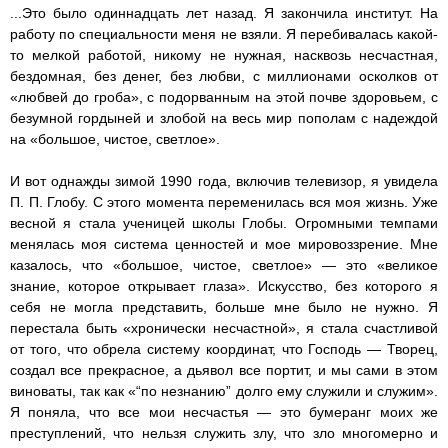
...Это было одиннадцать лет назад. Я закончила институт. На
работу по специальности меня не взяли. Я перебивалась какой-
то мелкой работой, никому не нужная, насквозь несчастная,
бездомная, без денег, без любви, с миллионами осколков от
«любвей до гроба», с подорванным на этой почве здоровьем, с
безумной гордыней и злобой на весь мир пополам с надеждой
на «большое, чистое, светлое».
И вот однажды зимой 1990 года, включив телевизор, я увидела
П. П. Глобу. С этого момента переменилась вся моя жизнь. Уже
весной я стала ученицей школы Глобы. Огромными темпами
менялась моя система ценностей и мое мировоззрение. Мне
казалось, что «большое, чистое, светлое» — это «великое
знание, которое открывает глаза». Искусство, без которого я
себя не могла представить, больше мне было не нужно. Я
перестала быть «хронически несчастной», я стала счастливой
от того, что обрела систему координат, что Господь — Творец,
создал все прекрасное, а дьявол все портит, и мы сами в этом
виноваты, так как «“по незнанию” долго ему служили и служим».
Я поняла, что все мои несчастья — это бумеранг моих же
преступлений, что нельзя служить злу, что зло многомерно и