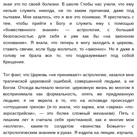
зная это по своей болезни. В школе Глобы нас учили, что ему
нельзя служить никогда, ни по каким причинам, даже под
пытками. Мне казалось, что я все это понимаю. Я крестилась с
тем, чтобы прийти к Богу и служить ему с помощью
«божественного знания» — астрологии, с большей
безопасностью для себя и уже как бы «на законном
основании». Я знала, что теперь я могу заходить в церковь,
ставить свечки, если буду молиться, то «законно». Но я даже в
голову не брала все то, что подразумевает под собой
Крещение.
Тот факт, что Церковь «не принимает» астрологию, казался мне
трагической церковной ошибкой, совершенной людьми, а не
Богом. Отсюда вытекало многое: церковную жизнь во многом я
воспринимала как формальность, опять же придуманную
людьми; я не верила в то, что на исповеди происходит
«отпущение грехов» (я-то знала, что карма, или «зарма» «по-
зороастрийски», — это более сложный механизм). Пять с
лишним лет я считала себя христианкой, как и многие мои
«коллеги», каким-то солдатом «воинства Божьего» с
астрологическим знанием в руках. Я ездила на лекции, изучала,