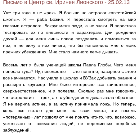
Письмо в Центр св. Иринея Лионского - 25.02.13
Уже три года я не «рак». Я больше не астролог «авестийской
школы». Я — раба Божия. Я перестала смотреть на мир
глазами астролога. Вокруг меня люди, а не знаки. Я перестала
тестировать их по внешности и характерам. Дни рождения
друзей — для меня лишь повод поздравить и помолиться за
них, я не вижу в них ничего, что бы напомнило мне о моих
прежних убеждениях. Мне стало намного легче дышать.
Восемь лет я была ученицей школы Павла Глобы. Чего меня
понесло туда? Ну, невежество — это понятно, наверное с этого
все начинается. Нас учили в школах и ВУЗах добывать знания и
расширять кругозор. Мне было интересно все таинственное,
сверхъестественное, и я полезла. Сколько раз мне говорили,
что астрология — грех, а я с убеждением доказывала обратное.
Я не верила истине, а за истину принимала ложь. Но теперь,
когда все встало для меня на свои места, эти восемь
«потерянных» лет позволяют мне понять что-то, что, возможно,
ускользает от внимания людей, не переживших подобных
заблуждений.