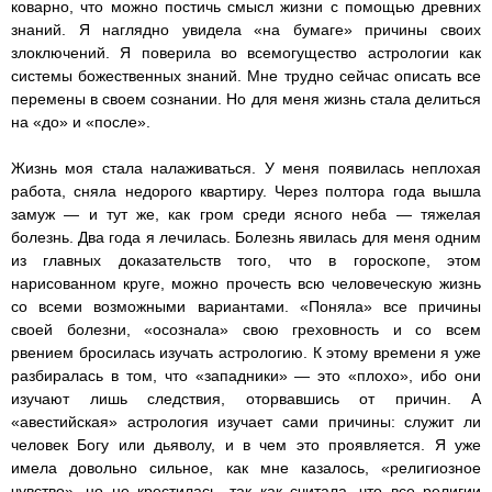
коварно, что можно постичь смысл жизни с помощью древних
знаний. Я наглядно увидела «на бумаге» причины своих
злоключений. Я поверила во всемогущество астрологии как
системы божественных знаний. Мне трудно сейчас описать все
перемены в своем сознании. Но для меня жизнь стала делиться
на «до» и «после».
Жизнь моя стала налаживаться. У меня появилась неплохая
работа, сняла недорого квартиру. Через полтора года вышла
замуж — и тут же, как гром среди ясного неба — тяжелая
болезнь. Два года я лечилась. Болезнь явилась для меня одним
из главных доказательств того, что в гороскопе, этом
нарисованном круге, можно прочесть всю человеческую жизнь
со всеми возможными вариантами. «Поняла» все причины
своей болезни, «осознала» свою греховность и со всем
рвением бросилась изучать астрологию. К этому времени я уже
разбиралась в том, что «западники» — это «плохо», ибо они
изучают лишь следствия, оторвавшись от причин. А
«авестийская» астрология изучает сами причины: служит ли
человек Богу или дьяволу, и в чем это проявляется. Я уже
имела довольно сильное, как мне казалось, «религиозное
чувство», но не крестилась, так как считала, что все религии