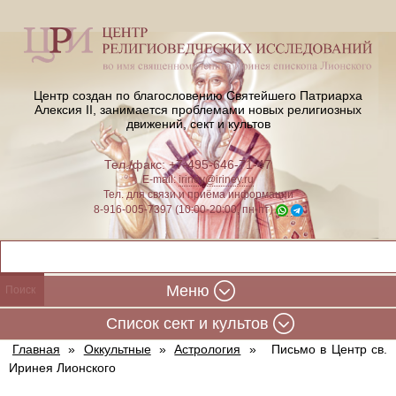
Центр создан по благословению Святейшего Патриарха
Алексия II,
занимается проблемами новых религиозных
движений, сект и культов
Тел./факс: +7-495-646-71-47
E-mail:
iriney@iriney.ru
Тел. для связи и приёма информации
8-916-005-7397 (10:00-20:00, пн-пт)
Меню
Cписок сект и культов
Главная
»
Оккультные
»
Астрология
»
Письмо в Центр св.
Иринея Лионского