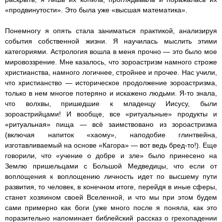
«продвинутости». Это была уже «высшая математика».
Понемногу я опять стала заниматься практикой, анализируя
события собственной жизни. Я научилась мыслить этими
категориями. Астрология вошла в меня прочно — это было мое
мировоззрение. Мне казалось, что зороастризм намного строже
христианства, намного логичнее, стройнее и прочее. Нас учили,
что христианство — историческое продолжение зороастризма,
только в нем многое потеряно и искажено людьми. Я-то знала,
что волхвы, пришедшие к младенцу Иисусу, были
зороастрийцами! И вообще, все «ритуальные» продукты и
«ритуальная» пища — всё заимствовано из зороастризма
(включая напиток «хаому», наподобие глинтвейна,
изготавливаемый на основе «Кагора» — вот ведь бред-то!). Еще
говорили, что «учение о добре и зле» было принесено на
Землю пришельцами с Большой Медведицы, что если от
воплощения к воплощению личность идет по высшему пути
развития, то человек, в конечном итоге, перейдя в иные сферы,
станет хозяином своей Вселенной, и что мы при этом будем
сами примерно как боги (уже много после я поняла, как это
поразительно напоминает библейский рассказ о грехопадении