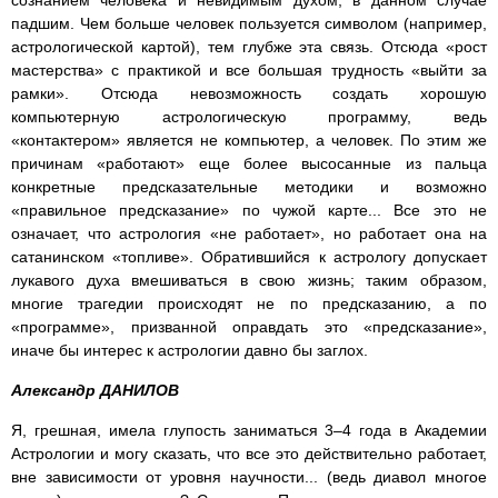
сознанием человека и невидимым духом, в данном случае
падшим. Чем больше человек пользуется символом (например,
астрологической картой), тем глубже эта связь. Отсюда «рост
мастерства» с практикой и все большая трудность «выйти за
рамки». Отсюда невозможность создать хорошую
компьютерную астрологическую программу, ведь
«контактером» является не компьютер, а человек. По этим же
причинам «работают» еще более высосанные из пальца
конкретные предсказательные методики и возможно
«правильное предсказание» по чужой карте... Все это не
означает, что астрология «не работает», но работает она на
сатанинском «топливе». Обратившийся к астрологу допускает
лукавого духа вмешиваться в свою жизнь; таким образом,
многие трагедии происходят не по предсказанию, а по
«программе», призванной оправдать это «предсказание»,
иначе бы интерес к астрологии давно бы заглох.
Александр ДАНИЛОВ
Я, грешная, имела глупость заниматься 3–4 года в Академии
Астрологии и могу сказать, что все это действительно работает,
вне зависимости от уровня научности... (ведь диавол многое