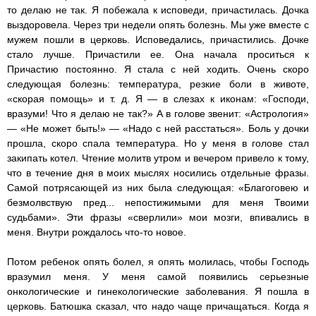
то делаю не так. Я побежала к исповеди, причастилась. Дочка
выздоровела. Через три недели опять болезнь. Мы уже вместе с
мужем пошли в церковь. Исповедались, причастились. Дочке
стало лучше. Причастили ее. Она начала проситься к
Причастию постоянно. Я стала с ней ходить. Очень скоро
следующая болезнь: температура, резкие боли в животе,
«скорая помощь» и т. д. Я — в слезах к иконам: «Господи,
вразуми! Что я делаю не так?» А в голове звенит: «Астрология»
— «Не может быть!» — «Надо с ней расстаться». Боль у дочки
прошла, скоро спала температура. Но у меня в голове стал
закипать котел. Чтение молитв утром и вечером привело к тому,
что в течение дня в моих мыслях носились отдельные фразы.
Самой потрясающей из них была следующая: «Благоговею и
безмолвствую пред... непостижимыми для меня Твоими
судьбами». Эти фразы «сверлили» мои мозги, впивались в
меня. Внутри рождалось что-то новое.
Потом ребенок опять болел, я опять молилась, чтобы Господь
вразумил меня. У меня самой появились серьезные
онкологические и гинекологические заболевания. Я пошла в
церковь. Батюшка сказал, что надо чаще причащаться. Когда я