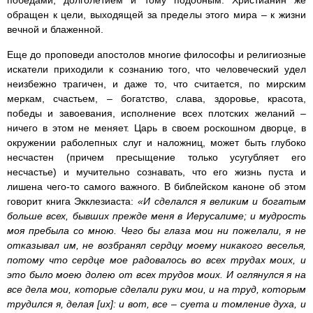
победами, долголетием и тому подобным. Христианин же
обращен к цели, выходящей за пределы этого мира – к жизни
вечной и блаженной.
Еще до проповеди апостолов многие философы и религиозные
искатели приходили к сознанию того, что человеческий удел
неизбежно трагичен, и даже то, что считается, по мирским
меркам, счастьем, – богатство, слава, здоровье, красота,
победы и завоевания, исполнение всех плотских желаний –
ничего в этом не меняет. Царь в своем роскошном дворце, в
окружении раболепных слуг и наложниц, может быть глубоко
несчастен (причем пресыщение только усугубляет его
несчастье) и мучительно сознавать, что его жизнь пуста и
лишена чего-то самого важного. В библейском каноне об этом
говорит книга Экклезиаста:
«И сделался я великим и богатым
больше всех, бывших прежде меня в Иерусалиме; и мудрость
моя пребыла со мною. Чего бы глаза мои ни пожелали, я не
отказывал им, не возбранял сердцу моему никакого веселья,
потому что сердце мое радовалось во всех трудах моих, и
это было моею долею от всех трудов моих. И оглянулся я на
все дела мои, которые сделали руки мои, и на труд, которым
трудился я, делая [их]: и вот, все – суета и томление духа, и