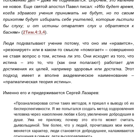
положению дел – даже не поднимается. Впрочем, это явление
не новое. Еще святой апостол Павел писал:
«Ибо будет время,
когда здравого учения принимать не будут, но по своим
прихотям будут избирать себе учителей, которые льстили
бы слуху; и от истины отвратят слух и обратятся к
басням»
(
2Тим.4:3,4
).
Люди подхватывают учение потому, что оно им «нравится»,
«резонирует» или в каком-то смысле «помогает» – совершенно
не ставя вопрос о том, истина ли это. Они исходят из того, что
истина – это то, что (как они полагают) работает для
достижения их целей, например здоровья или достатка. Этот
подход имеет и вполне академическое наименование –
«прагматическая теория истины».
Именно его и придерживается Сергей Лазарев:
«Проанализировав сотни таких методов, я пришел к выводу об их
бесперспективности. Я же попытался создать метод оздоровления
человека через накопление любви к Богу, увеличение добродушия в
душе. Ума не приложу, почему это кто-то может считать
дьявольщиной. Тем более, что у людей, прочитавших мои книги,
меняется характер, люди становятся добродушнее, налаживаются
отношения в семьях, дети выздоравливают».