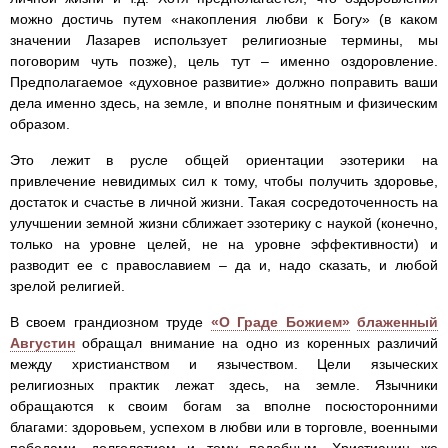
можно достичь путем «накопления любви к Богу» (в каком
значении Лазарев использует религиозные термины, мы
поговорим чуть позже), цель тут – именно оздоровление.
Предполагаемое «духовное развитие» должно поправить ваши
дела именно здесь, на земле, и вполне понятным и физическим
образом.
Это лежит в русле общей ориентации эзотерики на
привлечение невидимых сил к тому, чтобы получить здоровье,
достаток и счастье в личной жизни. Такая сосредоточенность на
улучшении земной жизни сближает эзотерику с наукой (конечно,
только на уровне целей, не на уровне эффективности) и
разводит ее с православием – да и, надо сказать, и любой
зрелой религией.
В своем грандиозном труде
«О Граде Божием»
блаженный
Августин
обращал внимание на одно из коренных различий
между христианством и язычеством. Цели языческих
религиозных практик лежат здесь, на земле. Язычники
обращаются к своим богам за вполне посюсторонними
благами: здоровьем, успехом в любви или в торговле, военными