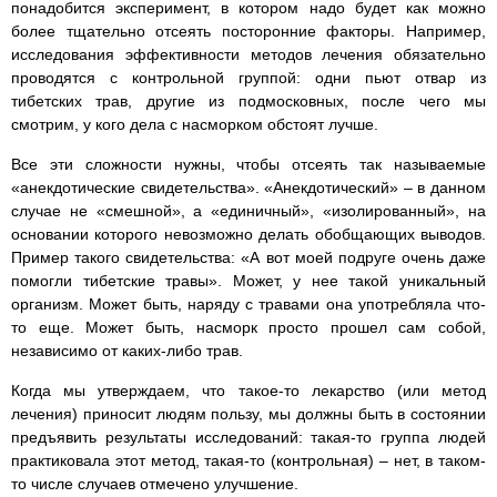
понадобится эксперимент, в котором надо будет как можно
более тщательно отсеять посторонние факторы. Например,
исследования эффективности методов лечения обязательно
проводятся с контрольной группой: одни пьют отвар из
тибетских трав, другие из подмосковных, после чего мы
смотрим, у кого дела с насморком обстоят лучше.
Все эти сложности нужны, чтобы отсеять так называемые
«анекдотические свидетельства». «Анекдотический» – в данном
случае не «смешной», а «единичный», «изолированный», на
основании которого невозможно делать обобщающих выводов.
Пример такого свидетельства: «А вот моей подруге очень даже
помогли тибетские травы». Может, у нее такой уникальный
организм. Может быть, наряду с травами она употребляла что-
то еще. Может быть, насморк просто прошел сам собой,
независимо от каких-либо трав.
Когда мы утверждаем, что такое-то лекарство (или метод
лечения) приносит людям пользу, мы должны быть в состоянии
предъявить результаты исследований: такая-то группа людей
практиковала этот метод, такая-то (контрольная) – нет, в таком-
то числе случаев отмечено улучшение.