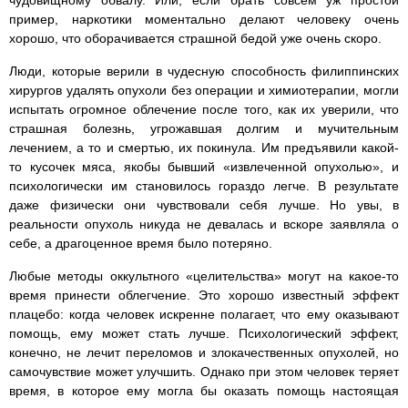
чудовищному обвалу. Или, если брать совсем уж простой
пример, наркотики моментально делают человеку очень
хорошо, что оборачивается страшной бедой уже очень скоро.
Люди, которые верили в чудесную способность филиппинских
хирургов удалять опухоли без операции и химиотерапии, могли
испытать огромное облечение после того, как их уверили, что
страшная болезнь, угрожавшая долгим и мучительным
лечением, а то и смертью, их покинула. Им предъявили какой-
то кусочек мяса, якобы бывший «извлеченной опухолью», и
психологически им становилось гораздо легче. В результате
даже физически они чувствовали себя лучше. Но увы, в
реальности опухоль никуда не девалась и вскоре заявляла о
себе, а драгоценное время было потеряно.
Любые методы оккультного «целительства» могут на какое-то
время принести облегчение. Это хорошо известный эффект
плацебо: когда человек искренне полагает, что ему оказывают
помощь, ему может стать лучше. Психологический эффект,
конечно, не лечит переломов и злокачественных опухолей, но
самочувствие может улучшить. Однако при этом человек теряет
время, в которое ему могла бы оказать помощь настоящая