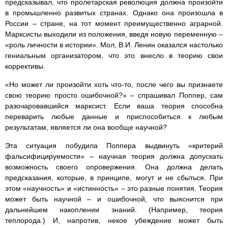
предсказывал, что пролетарская революция должна произойти
в промышленно развитых странах. Однако она произошла в
России – стране, на тот момент преимущественно аграрной.
Марксисты выходили из положения, введя новую переменную –
«роль личности в истории». Мол, В.И. Ленин оказался настолько
гениальным организатором, что это внесло в теорию свои
коррективы.
«Но может ли произойти хоть что-то, после чего вы признаете
свою теорию просто ошибочной?» – спрашивал Поппер, сам
разочаровавшийся марксист. Если ваша теория способна
переварить любые данные и приспособиться к любым
результатам, является ли она вообще научной?
Эта ситуация побудила Поппера выдвинуть «критерий
фальсифицируемости» – научная теория должна допускать
возможность своего опровержения. Она должна делать
предсказания, которые, в принципе, могут и не сбыться. При
этом «научность» и «истинность» – это разные понятия. Теория
может быть научной – и ошибочной, что выяснится при
дальнейшем накоплении знаний. (Например, теория
теплорода.) И, напротив, некое убеждение может быть