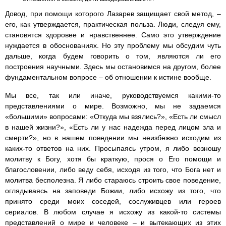
Довод, при помощи которого Лазарев защищает свой метод, –
его, как утверждается, практическая польза. Люди, следуя ему,
становятся здоровее и нравственнее. Само это утверждение
нуждается в обоснованиях. Но эту проблему мы обсудим чуть
дальше, когда будем говорить о том, являются ли его
построения научными. Здесь мы остановимся на другом, более
фундаментальном вопросе – об отношении к истине вообще.
Мы все, так или иначе, руководствуемся какими-то
представлениями о мире. Возможно, мы не задаемся
«большими» вопросами: «Откуда мы взялись?», «Есть ли смысл
в нашей жизни?», «Есть ли у нас надежда перед лицом зла и
смерти?», но в нашем поведении мы неизбежно исходим из
каких-то ответов на них. Просыпаясь утром, я либо возношу
молитву к Богу, хотя бы краткую, прося о Его помощи и
благословении, либо веду себя, исходя из того, что Бога нет и
молитва бесполезна. Я либо стараюсь строить свое поведение,
оглядываясь на заповеди Божии, либо исхожу из того, что
принято среди моих соседей, сослуживцев или героев
сериалов. В любом случае я исхожу из какой-то системы
представлений о мире и человеке – и вытекающих из этих