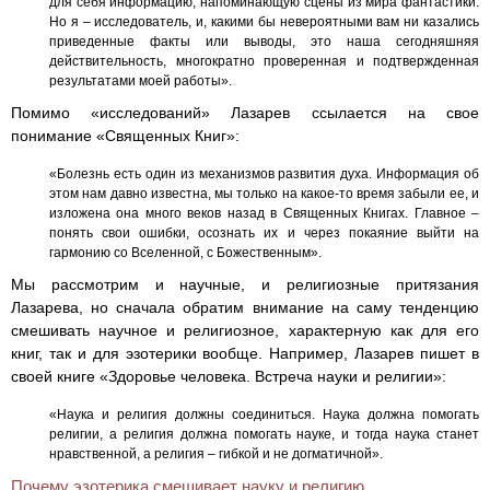
для себя информацию, напоминающую сцены из мира фантастики.
Но я – исследователь, и, какими бы невероятными вам ни казались
приведенные факты или выводы, это наша сегодняшняя
действительность, многократно проверенная и подтвержденная
результатами моей работы».
Помимо «исследований» Лазарев ссылается на свое
понимание «Священных Книг»:
«Болезнь есть один из механизмов развития духа. Информация об
этом нам давно известна, мы только на какое-то время забыли ее, и
изложена она много веков назад в Священных Книгах. Главное –
понять свои ошибки, осознать их и через покаяние выйти на
гармонию со Вселенной, с Божественным».
Мы рассмотрим и научные, и религиозные притязания
Лазарева, но сначала обратим внимание на саму тенденцию
смешивать научное и религиозное, характерную как для его
книг, так и для эзотерики вообще. Например, Лазарев пишет в
своей книге «Здоровье человека. Встреча науки и религии»:
«Наука и религия должны соединиться. Наука должна помогать
религии, а религия должна помогать науке, и тогда наука станет
нравственной, а религия – гибкой и не догматичной».
Почему эзотерика смешивает науку и религию