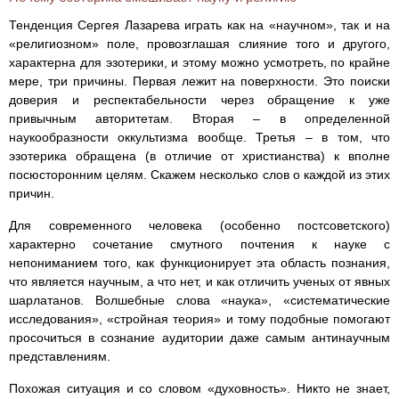
Тенденция Сергея Лазарева играть как на «научном», так и на
«религиозном» поле, провозглашая слияние того и другого,
характерна для эзотерики, и этому можно усмотреть, по крайне
мере, три причины. Первая лежит на поверхности. Это поиски
доверия и респектабельности через обращение к уже
привычным авторитетам. Вторая – в определенной
наукообразности оккультизма вообще. Третья – в том, что
эзотерика обращена (в отличие от христианства) к вполне
посюсторонним целям. Скажем несколько слов о каждой из этих
причин.
Для современного человека (особенно постсоветского)
характерно сочетание смутного почтения к науке с
непониманием того, как функционирует эта область познания,
что является научным, а что нет, и как отличить ученых от явных
шарлатанов. Волшебные слова «наука», «систематические
исследования», «стройная теория» и тому подобные помогают
просочиться в сознание аудитории даже самым антинаучным
представлениям.
Похожая ситуация и со словом «духовность». Никто не знает,