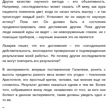
Другое качество научного метода – его объективность.
Например, «исследователь» может сказать: «Я вижу, как аура
пациента поменяла цвет, когда он начал читать мантру – и так
происходит каждый раз!» Установил ли он какую-то научную
истину? Пока нет. Он должен быть в состоянии
продемонстрировать свое достижение другим. Пока другие
люди никакой ауры не видят – ни невооруженным глазом, ни с
помощью приборов, – научным знанием это не является.
Лазарев пишет, что его достижения – это «сегодняшняя
действительность, многократно проверенная и подтвержденная
результатами моей работы». Но почему другие исследователи
не могут повторить его результатов?
В эксперименте, впервые поставленном Галилеем, ронять с
высоты предметы разного веса может кто угодно – поклонник
Аристотеля, его яростный критик, человек, чье мнение еще не
сложилось. Результат должен оказаться одним и тем же. Более
того, собравшиеся внизу люди, независимо от того, за кого они
болеют в данном эксперименте, также должны увидеть одно и
то же.