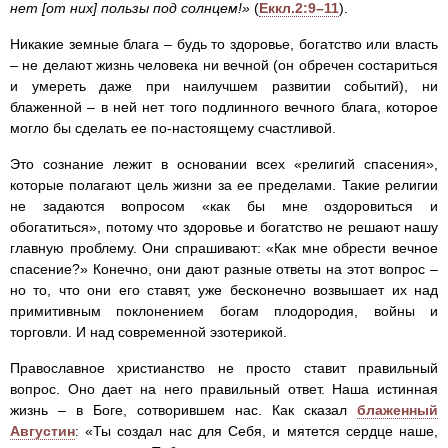
нет [от них] пользы под солнцем!»
(
Еккл.2:9–11
).
Никакие земные блага – будь то здоровье, богатство или власть
– не делают жизнь человека ни вечной (он обречен состариться
и умереть даже при наилучшем развитии событий), ни
блаженной – в ней нет того подлинного вечного блага, которое
могло бы сделать ее по-настоящему счастливой.
Это сознание лежит в основании всех «религий спасения»,
которые полагают цель жизни за ее пределами. Такие религии
не задаются вопросом «как бы мне оздоровиться и
обогатиться», потому что здоровье и богатство не решают нашу
главную проблему. Они спрашивают: «Как мне обрести вечное
спасение?» Конечно, они дают разные ответы на этот вопрос –
но то, что они его ставят, уже бесконечно возвышает их над
примитивным поклонением богам плодородия, войны и
торговли. И над современной эзотерикой.
Православное христианство не просто ставит правильный
вопрос. Оно дает на него правильный ответ. Наша истинная
жизнь – в Боге, сотворившем нас. Как сказал
блаженный
Августин
: «Ты создал нас для Себя, и мятется сердце наше,