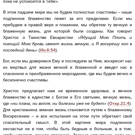
пока не успокоится в Тебе».
В этом падшем мире мы не будем полностью счастливы – наше
подлинное блаженство лежит за его пределами. Если мы
пребудем в правой вере и покаянии, мы обретем ту вечную и
блаженную жизнь, для которой были созданы. Как говорит
Христос о Таинстве Евхаристии:
«Ядущий Мою Плоть и
пиющий Мою Кровь имеет жизнь вечную, и Я воскрешу его в
последний день»
(
Ин.6:54
).
Бог, если мы доверимся Ему и последуем за Ним, воскресит нас
из мертвых для жизни вечной и блаженной и введет нас в
спасенное и преображенное мироздание, где мы будем вечно и
бесконечно счастливы.
Христос предлагает нам не временное здоровье, а вечное
блаженство в единстве с Богом и Его святыми, вечную жизнь,
где
«ни плача, ни вопля, ни болезни уже не будет»
(
Откр.21:4
).
Для христианина земная жизнь становится путем к блаженному
Воскресению – и все испытания на этом пути обретают свой
спасительный смысл. В этой картине мира подлинное
несчастье не в том, чтобы быть бедным и больным, а в том,