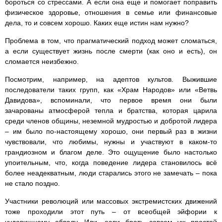
бороться со стрессами. А если она еще и помогает поправить
физическое здоровье, отношения в семье или финансовые
дела, то и совсем хорошо. Каких еще истин нам нужно?
Проблема в том, что прагматический подход может сломаться,
а если существует жизнь после смерти (как оно и есть), он
сломается неизбежно.
Посмотрим, например, на адептов культов. Выжившие
последователи таких групп, как «Храм Народов» или «Ветвь
Давидова», вспоминали, что первое время они были
зачарованы атмосферой тепла и братства, которая царила
среди членов общины, неземной мудростью и добротой лидера
– им было по-настоящему хорошо, они первый раз в жизни
чувствовали, что любимы, нужны и участвуют в каком-то
грандиозном и благом деле. Это ощущение было настолько
упоительным, что, когда поведение лидера становилось всё
более неадекватным, люди старались этого не замечать – пока
не стало поздно.
Участники революций или массовых экстремистских движений
тоже проходили этот путь – от всеобщей эйфории к