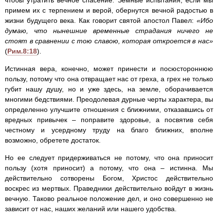
чтобы утратить вечное спасение. Земные испытания, если мы
примем их с терпением и верой, обернутся вечной радостью в
жизни будущего века. Как говорит святой апостол Павел:
«Ибо
думаю, что нынешние временные страдания ничего не
стоят в сравнении с тою славою, которая откроется в нас»
(
Рим.8:18
).
Истинная вера, конечно, может принести и посюстороннюю
пользу, потому что она отвращает нас от греха, а грех не только
губит нашу душу, но и уже здесь, на земле, оборачивается
многими бедствиями. Преодолевая дурные черты характера, вы
определенно улучшите отношения с ближними, отказавшись от
вредных привычек – поправите здоровье, а посвятив себя
честному и усердному труду на благо ближних, вполне
возможно, обретете достаток.
Но ее следует придерживаться не потому, что она приносит
пользу (хотя приносит) а потому, что она – истинна. Мы
действительно сотворены Богом, Христос действительно
воскрес из мертвых. Праведники действительно войдут в жизнь
вечную. Таково реальное положение дел, и оно совершенно не
зависит от нас, наших желаний или нашего удобства.