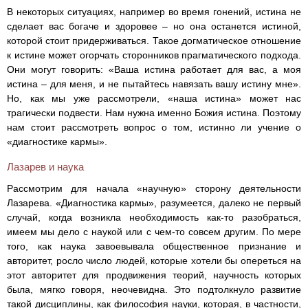
В некоторых ситуациях, например во время гонений, истина не
сделает вас богаче и здоровее – но она останется истиной,
которой стоит придерживаться. Такое догматическое отношение
к истине может огорчать сторонников прагматического подхода.
Они могут говорить: «Ваша истина работает для вас, а моя
истина – для меня, и не пытайтесь навязать вашу истину мне».
Но, как мы уже рассмотрели, «наша истина» может нас
трагически подвести. Нам нужна именно Божия истина. Поэтому
нам стоит рассмотреть вопрос о том, истинно ли учение о
«диагностике кармы».
Лазарев и наука
Рассмотрим для начала «научную» сторону деятельности
Лазарева. «Диагностика кармы», разумеется, далеко не первый
случай, когда возникла необходимость как-то разобраться,
имеем мы дело с наукой или с чем-то совсем другим. По мере
того, как наука завоевывала общественное признание и
авторитет, росло число людей, которые хотели бы опереться на
этот авторитет для продвижения теорий, научность которых
была, мягко говоря, неочевидна. Это подтолкнуло развитие
такой дисциплины, как философия науки, которая, в частности,