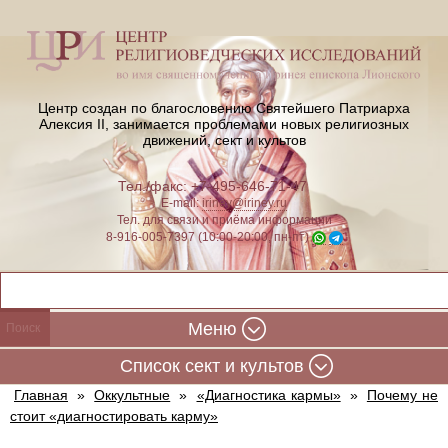
Центр создан по благословению Святейшего Патриарха
Алексия II,
занимается проблемами новых религиозных
движений, сект и культов
Тел./факс: +7-495-646-71-47
E-mail:
iriney@iriney.ru
Тел. для связи и приёма информации
8-916-005-7397 (10:00-20:00, пн-пт)
Меню
Cписок сект и культов
Главная
»
Оккультные
»
«Диагностика кармы»
»
Почему не
стоит «диагностировать карму»