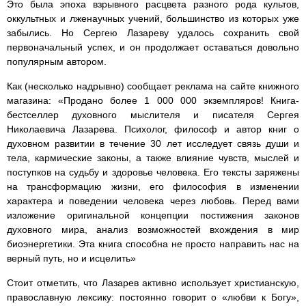
Это была эпоха взрывного расцвета разного рода культов,
оккультных и лженаучных учений, большинство из которых уже
забылись. Но Сергею Лазареву удалось сохранить свой
первоначальный успех, и он продолжает оставаться довольно
популярным автором.
Как (несколько надрывно) сообщает реклама на сайте книжного
магазина: «Продано более 1 000 000 экземпляров! Книга-
бестселлер духовного мыслителя и писателя Сергея
Николаевича Лазарева. Психолог, философ и автор книг о
духовном развитии в течение 30 лет исследует связь души и
тела, кармические законы, а также влияние чувств, мыслей и
поступков на судьбу и здоровье человека. Его тексты заряжены
на трансформацию жизни, его философия в изменении
характера и поведении человека через любовь. Перед вами
изложение оригинальной концепции постижения законов
духовного мира, анализ возможностей вхождения в мир
биоэнергетики. Эта книга способна не просто направить нас на
верный путь, но и исцелить»
Стоит отметить, что Лазарев активно использует христианскую,
православную лексику: постоянно говорит о «любви к Богу»,