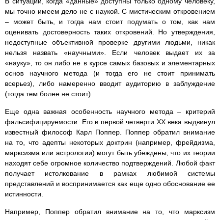
В ситуации, когда «данные» доступны только одному человеку,
мы точно имеем дело не с наукой. С мистическим откровением
– может быть, и тогда нам стоит подумать о том, как нам
оценивать достоверность таких откровений. Но утверждения,
недоступные объективной проверке другими людьми, никак
нельзя назвать «научными». Если человек выдает их за
«науку», то он либо не в курсе самых базовых и элементарных
основ научного метода (и тогда его не стоит принимать
всерьез), либо намеренно вводит аудиторию в заблуждение
(тогда тем более не стоит).
Еще одна важная особенность научного метода – критерий
фальсифицируемости. Его в первой четверти ХХ века выдвинул
известный философ Карл Поппер. Поппер обратил внимание
на то, что адепты некоторых доктрин (например, фрейдизма,
марксизма или астрологии) могут быть убеждены, что их теории
находят себе огромное количество подтверждений. Любой факт
получает истолкование в рамках любимой системы
представлений и воспринимается как еще одно обоснование ее
истинности.
Например, Поппер обратил внимание на то, что марксизм