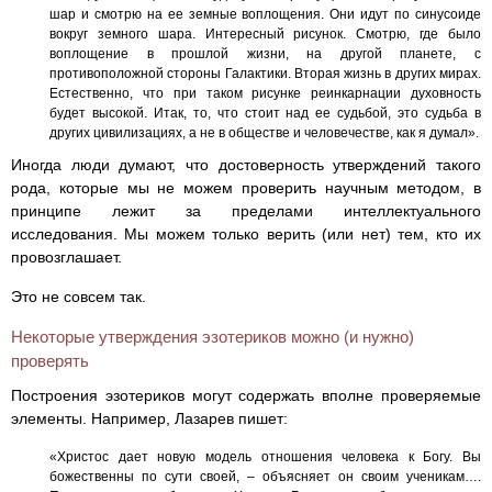
шар и смотрю на ее земные воплощения. Они идут по синусоиде
вокруг земного шара. Интересный рисунок. Смотрю, где было
воплощение в прошлой жизни, на другой планете, с
противоположной стороны Галактики. Вторая жизнь в других мирах.
Естественно, что при таком рисунке реинкарнации духовность
будет высокой. Итак, то, что стоит над ее судьбой, это судьба в
других цивилизациях, а не в обществе и человечестве, как я думал».
Иногда люди думают, что достоверность утверждений такого
рода, которые мы не можем проверить научным методом, в
принципе лежит за пределами интеллектуального
исследования. Мы можем только верить (или нет) тем, кто их
провозглашает.
Это не совсем так.
Некоторые утверждения эзотериков можно (и нужно)
проверять
Построения эзотериков могут содержать вполне проверяемые
элементы. Например, Лазарев пишет:
«Христос дает новую модель отношения человека к Богу. Вы
божественны по сути своей, – объясняет он своим ученикам….