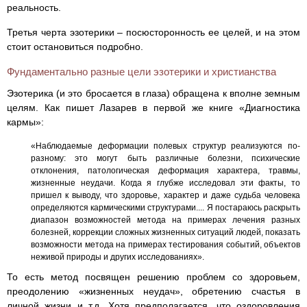
реальность.
Третья черта эзотерики – посюсторонность ее целей, и на этом
стоит остановиться подробно.
Фундаментально разные цели эзотерики и христианства
Эзотерика (и это бросается в глаза) обращена к вполне земным
целям. Как пишет Лазарев в первой же книге «Диагностика
кармы»:
«Наблюдаемые деформации полевых структур реализуются по-
разному: это могут быть различные болезни, психические
отклонения, патологическая деформация характера, травмы,
жизненные неудачи. Когда я глубже исследовал эти факты, то
пришел к выводу, что здоровье, характер и даже судьба человека
определяются кармическими структурами.... Я постараюсь раскрыть
диапазон возможностей метода на примерах лечения разных
болезней, коррекции сложных жизненных ситуаций людей, показать
возможности метода на примерах тестирования событий, объектов
неживой природы и других исследованиях».
То есть метод посвящен решению проблем со здоровьем,
преодолению «жизненных неудач», обретению счастья в
личной жизни и т.д. Хотя предполагается, что оздоровления