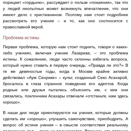
порицает «гордыню», рассуждает о пользе «покаяния», так что
у людей неопытных может возникнуть впечатление, что они
имеют дело с христианином. Поэтому нам стоит подробнее
рассмотреть его учение – и то, как оно соотносится с
православной верой.
Проблема истины
Первая проблема, которую нам стоит поднять, говоря о каких-
либо учениях, включая учение Лазарева, – это проблема
истины. К сожалению, люди часто склонны избегать вопроса,
который нужно ставить в первую очередь: «Правда ли это?» В
те же девяностые годы, когда в Москве крайне активно
действовал «Аум Сенрике» – культ, созданный Секо Асахарой,
бросалось в глаза странное поведение его адептов. Когда
родные или друзья пытались объяснить им, с кем они
связались, поклонники Асахары отвечали «отстаньте, нам здесь
хорошо».
В наши дни люди ориентируются на учения, которые должны
сделать им «хорошо», улучшить самочувствие, приободрить. А
вопрос об истине учения – в смысле соответствия реальному