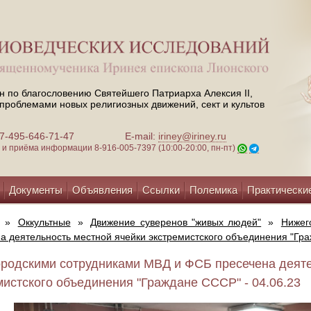
н по благословению Святейшего Патриарха Алексия II,
проблемами новых религиозных движений, сект и культов
 +7-495-646-71-47
E-mail:
iriney@iriney.ru
зи и приёма информации
8-916-005-7397 (10:00-20:00, пн-пт)
Документы
Объявления
Ссылки
Полемика
Практически
»
Оккультные
»
Движение суверенов "живых людей"
»
Нижег
а деятельность местной ячейки экстремистского объединения "Гр
родскими сотрудниками МВД и ФСБ пресечена деяте
мистского объединения "Граждане СССР" - 04.06.23