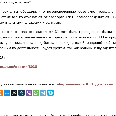
го народовластия".
 сектанты обещали, что новоиспеченные советские граждане
 стоит только отказаться от паспорта РФ и "самоопределиться". 
оммунальными службами и банками.
 того, что правоохранителями 31 мая были проведены обыски в
ы, наиболее крупные ячейки которых располагались в г.г. Н.Новгоро
ем для остальных недобитых последователей запрещённой ст
ующим их деятельности, будет уроком, так как большинству адептов
3 г.
ps://t.me/opernn/8036
 данный материал вы можете в
Telegram-канале А. Л. Дворкина
.
друзья, посетители нашего сайта - самого информативного и самог