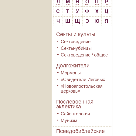
Л
М
Н
О
П
Р
С
Т
У
Ф
Х
Ц
Ч
Ш
Щ
Э
Ю
Я
Секты и культы
Сектоведение
Секты-убийцы
Сектоведение / общее
Долгожители
Мормоны
«Свидетели Иеговы»
«Новоапостольская
церковь»
Послевоенная
эклектика
Сайентология
Мунизм
Псевдобиблейские