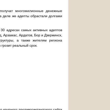
 получат многомилионные денежные
На деле же адепты обрастали долгами
 30 адресах самых активных адептов
д, Арзамас, Ардатов, Бор и Дзержинск,
руктуры, а также жителям региона
 грозит реальный срок.
о крупного противосектантского сайта