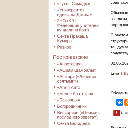
советско
«Гухья Самадж»
«Университет
Обычные
единства Дикша»
выплаты,
3HO (KRI ―
перед к
Федерация учителей
кундалини йоги)
С учётом
Секта Пракаша
Кумара
структур
Разное
то дума
сочувств
Постсоветские
02.06.202
«Анастасия»
«Ашрам Шамбалы»
t.me
htt
«Аштар» («Лечение
святыми»)
«Алля Аят»
Обсудить
«Белое братство»
«Бажовцы»
Богородичники
Виссарион («Церковь
последнего завета»)
Секта Белодеда
Дорогие 