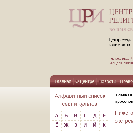
Центр созда
занимается 
Тел./факс:
Тел. для свя
Главная
О центре
Новости
Право
Помощь центру
Главная
Алфавитный список
пресечен
сект и культов
Нижего
А
Б
В
Г
Д
Е
экстре
Ё
Ж
З
И
Й
К