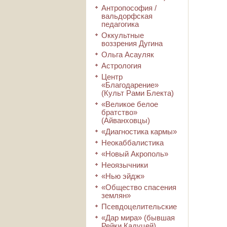
Антропософия /
вальдорфская
педагогика
Оккультные
воззрения Дугина
Ольга Асауляк
Астрология
Центр
«Благодарение»
(Культ Рами Блекта)
«Великое белое
братство»
(Айванховцы)
«Диагностика кармы»
Неокаббалистика
«Новый Акрополь»
Неоязычники
«Нью эйдж»
«Общество спасения
землян»
Псевдоцелительские
«Дар мира» (бывшая
Рейки Кадуцей)