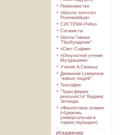
Рерихианство
«Школа золотого
Розенкрейца»
СИСТЕМА Рябко
Сатанисты
Школа Гивина
"Пробуждение"
«Свет Софии»
«Оккультное учение
Мулдашева»
Учение А.Свияша
Движение суверенов
"живых людей"
Теософия
"Трансферинг
реальности" Вадима
Зеланда
«Фиолетовое пламя»
(«Церковь
универсальная и
торжествующая»)
Искажение