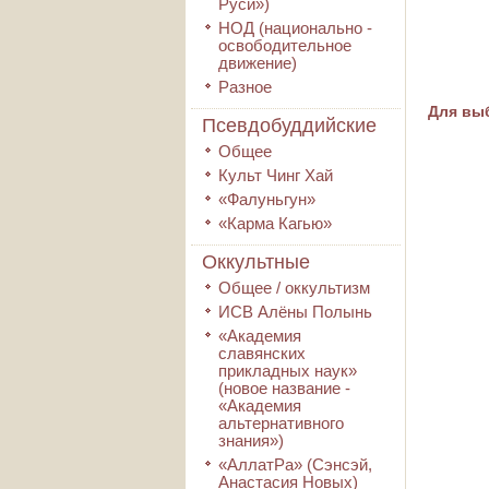
Руси»)
НОД (национально -
освободительное
движение)
Разное
Для выб
Псевдобуддийские
Общее
Культ Чинг Хай
«Фалуньгун»
«Карма Кагью»
Оккультные
Общее / оккультизм
ИСВ Алёны Полынь
«Академия
славянских
прикладных наук»
(новое название -
«Академия
альтернативного
знания»)
«АллатРа» (Сэнсэй,
Анастасия Новых)