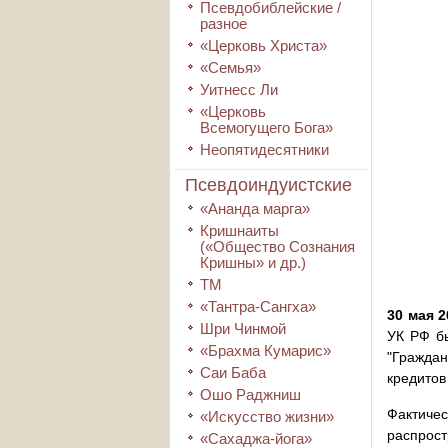
Псевдобиблейские /
разное
«Церковь Христа»
«Семья»
Уитнесс Ли
«Церковь
Всемогущего Бога»
Неопятидесятники
Псевдоиндуистские
«Ананда марга»
Кришнаиты
(«Общество Сознания
Кришны» и др.)
ТМ
«Тантра-Сангха»
30 мая 2
Шри Чинмой
УК РФ бы
«Брахма Кумарис»
"Гражда
Саи Баба
кредитов
Ошо Раджниш
Фактичес
«Искусство жизни»
распрост
«Сахаджа-йога»