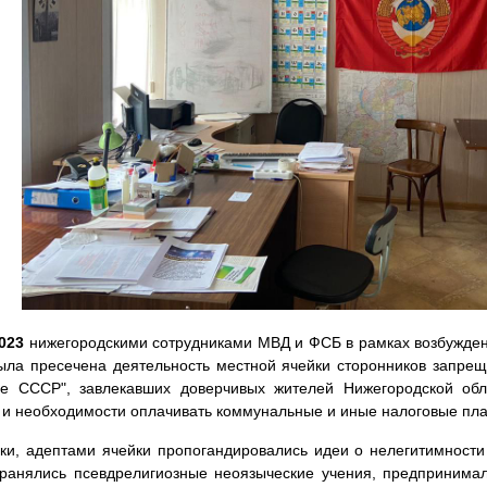
023
нижегородскими сотрудниками МВД и ФСБ в рамках возбужденно
ла пресечена деятельность местной ячейки сторонников запрещ
не СССР", завлекавших доверчивых жителей Нижегородской об
 и необходимости оплачивать коммунальные и иные налоговые пл
ки, адептами ячейки пропогандировались идеи о нелегитимности
ранялись псевдрелигиозные неоязыческие учения, предпринимали