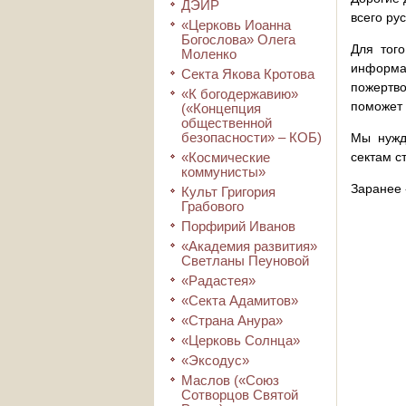
ДЭИР
всего ру
«Церковь Иоанна
Богослова» Олега
Для того
Моленко
информа
Секта Якова Кротова
пожертво
«К богодержавию»
поможет 
(«Концепция
общественной
безопасности» – КОБ)
Мы нужд
«Космические
сектам с
коммунисты»
Заранее 
Культ Григория
Грабового
Порфирий Иванов
«Академия развития»
Светланы Пеуновой
«Радастея»
«Секта Адамитов»
«Страна Анура»
«Церковь Солнца»
«Эксодус»
Маслов («Союз
Сотворцов Святой