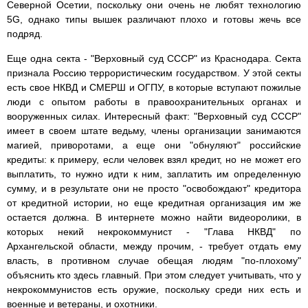
Северной Осетии, поскольку они очень не любят технологию
5G, однако типы вышек различают плохо и готовы жечь все
подряд.
Еще одна секта - "Верховный суд СССР" из Краснодара. Секта
признала Россию террористическим государством. У этой секты
есть свое НКВД и СМЕРШ и ОГПУ, в которые вступают пожилые
люди с опытом работы в правоохранительных органах и
вооруженных силах. Интересный факт: "Верховный суд СССР"
имеет в своем штате ведьму, члены организации занимаются
магией, приворотами, а еще они "обнуляют" российские
кредиты: к примеру, если человек взял кредит, но не может его
выплатить, то нужно идти к ним, заплатить им определенную
сумму, и в результате они не просто "освобождают" кредитора
от кредитной истории, но еще кредитная организация им же
остается должна. В интернете можно найти видеоролики, в
которых некий некрокоммунист - "Глава НКВД" по
Архангельской области, между прочим, - требует отдать ему
власть, в противном случае обещая людям "по-плохому"
объяснить кто здесь главный. При этом следует учитывать, что у
некрокоммунистов есть оружие, поскольку среди них есть и
военные и ветераны, и охотники.