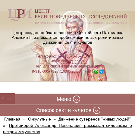
Центр создан по благословению Святейшего Патриарха
Алексия II,
занимается проблемами новых религиозных
движений, сект и культов
Тел./факс: +7-495-646-71-47
E-mail:
iriney@iriney.ru
Тел. для связи и приёма информации
8-916-005-7397 (10:00-20:00, пн-пт)
Меню
Cписок сект и культов
Главная
»
Оккультные
»
Движение суверенов "живых людей"
»
Протоиерей Александр Новопашин рассказал силовикам о
некрокоммунистах