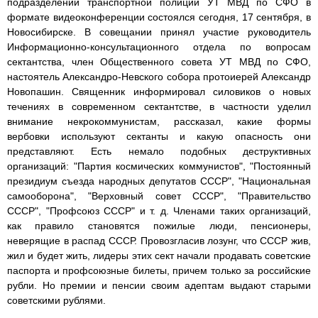
подразделений транспортной полиции УТ МВД по СФО в
формате видеоконференции состоялся сегодня, 17 сентября, в
Новосибирске. В совещании принял участие руководитель
Информационно-консультационного отдела по вопросам
сектантства, член Общественного совета УТ МВД по СФО,
настоятель Александро-Невского собора протоиерей Александр
Новопашин. Священник информировал силовиков о новых
течениях в современном сектантстве, в частности уделил
внимание некрокоммунистам, рассказал, какие формы
вербовки используют сектанты и какую опасность они
представляют. Есть немало подобных деструктивных
организаций: "Партия космических коммунистов", "Постоянный
президиум съезда народных депутатов СССР", "Национальная
самооборона", "Верховный совет СССР", "Правительство
СССР", "Профсоюз СССР" и т. д. Членами таких организаций,
как правило становятся пожилые люди, пенсионеры,
неверящие в распад СССР. Провозгласив лозунг, что СССР жив,
жил и будет жить, лидеры этих сект начали продавать советские
паспорта и профсоюзные билеты, причем только за российские
рубли. Но премии и пенсии своим адептам выдают старыми
советскими рублями.