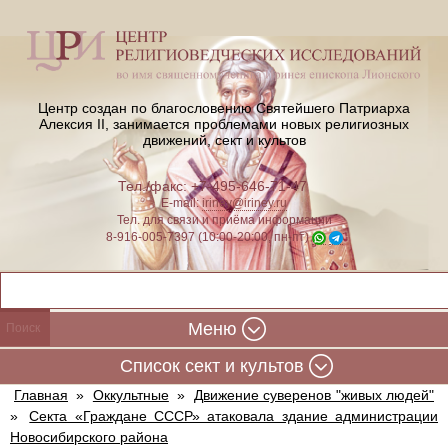
Центр создан по благословению Святейшего Патриарха
Алексия II,
занимается проблемами новых религиозных
движений, сект и культов
Тел./факс: +7-495-646-71-47
E-mail:
iriney@iriney.ru
Тел. для связи и приёма информации
8-916-005-7397 (10:00-20:00, пн-пт)
Меню
Cписок сект и культов
Главная
»
Оккультные
»
Движение суверенов "живых людей"
»
Секта «Граждане СССР» атаковала здание администрации
Новосибирского района