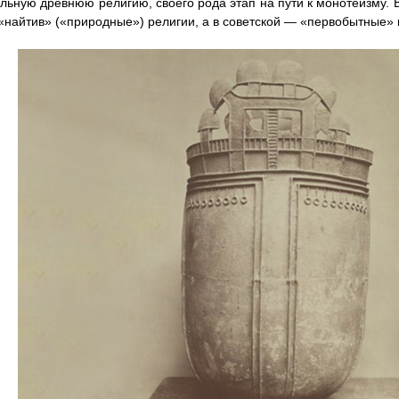
льную древнюю религию, своего рода этап на пути к монотеизму. 
«найтив» («природные») религии, а в советской — «первобытные» 