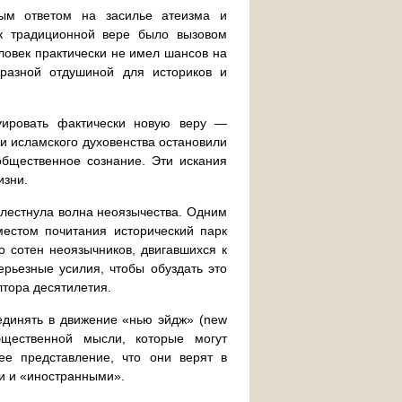
ым ответом на засилье атеизма и
 к традиционной вере было вызовом
овек практически не имел шансов на
образной отдушиной для историков и
руировать фактически новую веру —
и исламского духовенства остановили
общественное сознание. Эти искания
изни.
хлестнула волна неоязычества. Одним
местом почитания исторический парк
о сотен неоязычников, двигавшихся к
ерьезные усилия, чтобы обуздать это
лтора десятилетия.
единять в движение «нью эйдж» (new
щественной мысли, которые могут
е представление, что они верят в
ми и «иностранными».