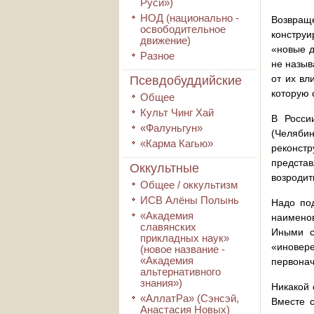
Руси»)
НОД (национально -
Возвраще
освободительное
конструи
движение)
«новые д
Разное
не назыв
от их вл
Псевдобуддийские
которую 
Общее
Культ Чинг Хай
В Росси
«Фалуньгун»
(Челябин
«Карма Кагью»
реконст
представ
Оккультные
возродит
Общее / оккультизм
ИСВ Алёны Полынь
Надо под
«Академия
наименов
славянских
Иными с
прикладных наук»
«иновер
(новое название -
«Академия
первонач
альтернативного
знания»)
Никакой 
«АллатРа» (Сэнсэй,
Вместе 
Анастасия Новых)