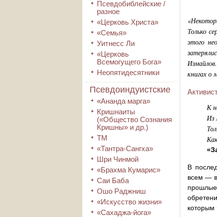
Псевдобиблейские /
разное
«Некотор
«Церковь Христа»
Только се
«Семья»
этого не
Уитнесс Ли
затеряли
«Церковь
Всемогущего Бога»
Измайлов.
Неопятидесятники
книгах о 
Псевдоиндуистские
Активист
«Ананда марга»
К н
Кришнаиты
Из 
(«Общество Сознания
Кришны» и др.)
Тол
ТМ
Как
«Тантра-Сангха»
«З
Шри Чинмой
В после
«Брахма Кумарис»
всем — в
Саи Баба
прошлые
Ошо Раджниш
обретен
«Искусство жизни»
которым 
«Сахаджа-йога»