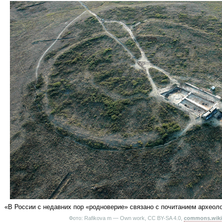
«В России с недавних пор «родноверие» связано с почитанием археол
Фото: Rafikova m — Own work, CC BY-SA 4.0,
commons.wiki