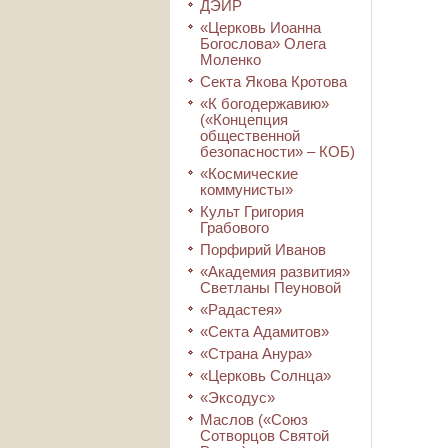
ДЭИР
«Церковь Иоанна
Богослова» Олега
Моленко
Секта Якова Кротова
«К богодержавию»
(«Концепция
общественной
безопасности» – КОБ)
«Космические
коммунисты»
Культ Григория
Грабового
Порфирий Иванов
«Академия развития»
Светланы Пеуновой
«Радастея»
«Секта Адамитов»
«Страна Анура»
«Церковь Солнца»
«Эксодус»
Маслов («Союз
Сотворцов Святой