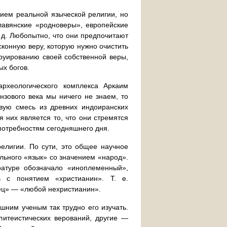
ием реальной языческой религии, но
лавянские «родноверы», европейские
 д. Любопытно, что они предпочитают
сконную веру, которую нужно очистить
труированию своей собственной веры,
ых богов.
рхеологического комплекса Аркаим
нзового века мы ничего не знаем, то
вую смесь из древних индоиранских
 них является то, что они стремятся
 потребностям сегодняшнего дня.
религии. По сути, это общее научное
льного «язык» со значением «народ».
ратуре обозначало «иноплеменный»,
ь с понятием «христианин». Т. е.
ец» — «любой нехристианин».
шним ученым так трудно его изучать.
итеистических верований, другие —