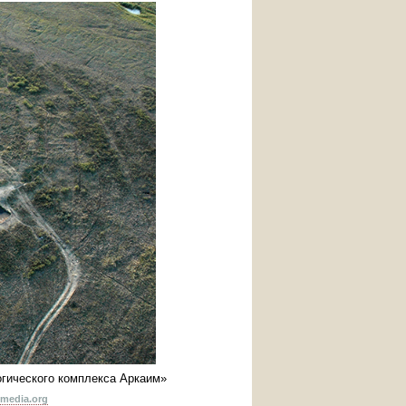
огического комплекса Аркаим»
media.org