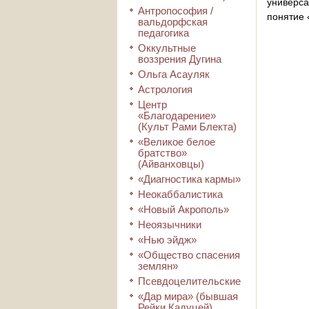
универса
Антропософия /
понятие 
вальдорфская
педагогика
Оккультные
воззрения Дугина
Ольга Асауляк
Астрология
Центр
«Благодарение»
(Культ Рами Блекта)
«Великое белое
братство»
(Айванховцы)
«Диагностика кармы»
Неокаббалистика
«Новый Акрополь»
Неоязычники
«Нью эйдж»
«Общество спасения
землян»
Псевдоцелительские
«Дар мира» (бывшая
Рейки Кадуцей)