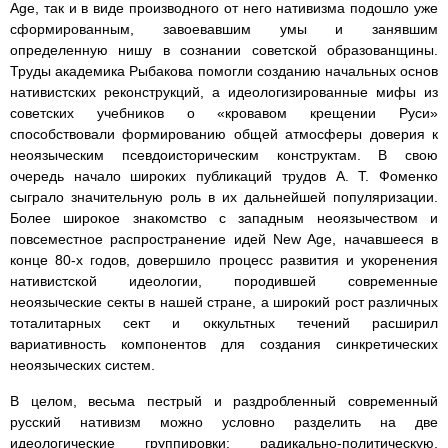
Age, так и в виде производного от него нативизма подошло уже
сформированным, завоевавшим умы и занявшим
определенную нишу в сознании советской образованщины.
Труды академика Рыбакова помогли созданию начальных основ
нативистских реконструкций, а идеологизированные мифы из
советских учебников о «кровавом крещении Руси»
способствовали формированию общей атмосферы доверия к
неоязыческим псевдоисторическим конструктам. В свою
очередь начало широких публикаций трудов А. Т. Фоменко
сыграло значительную роль в их дальнейшей популяризации.
Более широкое знакомство с западным неоязычеством и
повсеместное распространение идей New Age, начавшееся в
конце 80-х годов, довершило процесс развития и укоренения
нативистской идеологии, породившей современные
неоязыческие секты в нашей стране, а широкий рост различных
тоталитарных сект и оккультных течений расширил
вариативность компонентов для создания синкретических
неоязыческих систем.
В целом, весьма пестрый и раздробленный современный
русский нативизм можно условно разделить на две
идеологические группировки: радикально-политическую,