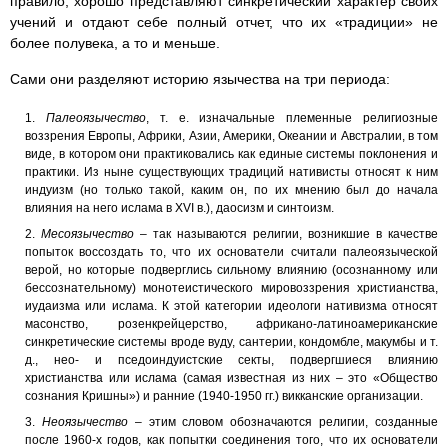
правило, хорошо представляют синкретический характер своих
учений и отдают себе полный отчет, что их «традиции» не
более полувека, а то и меньше.
Сами они разделяют историю язычества на три периода:
Палеоязычество
, т. е. изначальные племенные религиозные
воззрения Европы, Африки, Азии, Америки, Океании и Австралии, в том
виде, в котором они практиковались как единые системы поклонения и
практики. Из ныне существующих традиций нативисты относят к ним
индуизм (но только такой, каким он, по их мнению был до начала
влияния на него ислама в XVI в.), даосизм и синтоизм.
Месоязычество
– так называются религии, возникшие в качестве
попыток воссоздать то, что их основатели считали палеоязыческой
верой, но которые подверглись сильному влиянию (осознанному или
бессознательному) монотеистического мировоззрения христианства,
иудаизма или ислама. К этой категории идеологи нативизма относят
масонство, розенкрейцерство, африкано-латиноамериканские
синкретические системы вроде вуду, сантерии, кондомбле, макумбы и т.
д., нео- и пседоиндуистские секты, подвергшиеся влиянию
христианства или ислама (самая известная из них – это «Общество
сознания Кришны») и ранние (1940-1950 гг.) викканские организации.
Неоязычество
– этим словом обозначаются религии, созданные
после 1960-х годов, как попытки соединения того, что их основатели