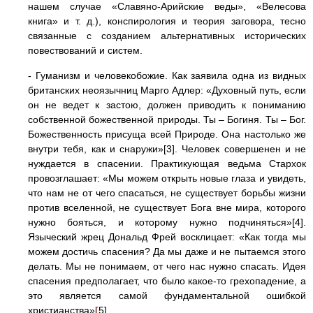
нашем случае «Славяно-Арийские веды», «Велесова
книга» и т. д.), конспирология и теория заговора, тесно
связанные с созданием альтернативных исторических
повествований и систем.
- Гуманизм и человекобожие. Как заявила одна из видных
британских неоязычниц Марго Адлер: «Духовный путь, если
он не ведет к застою, должен приводить к пониманию
собственной божественной природы. Ты – Богиня. Ты – Бог.
Божественность присуща всей Природе. Она настолько же
внутри тебя, как и снаружи»[3]. Человек совершенен и не
нуждается в спасении. Практикующая ведьма Стархок
провозглашает: «Мы можем открыть новые глаза и увидеть,
что нам не от чего спасаться, не существует борьбы жизни
против вселенной, не существует Бога вне мира, которого
нужно бояться, и которому нужно подчиняться»[4].
Языческий жрец Дональд Фрей восклицает: «Как тогда мы
можем достичь спасения? Да мы даже и не пытаемся этого
делать. Мы не понимаем, от чего нас нужно спасать. Идея
спасения предполагает, что было какое-то грехопадение, а
это является самой фундаментальной ошибкой
христианства»
[
5].