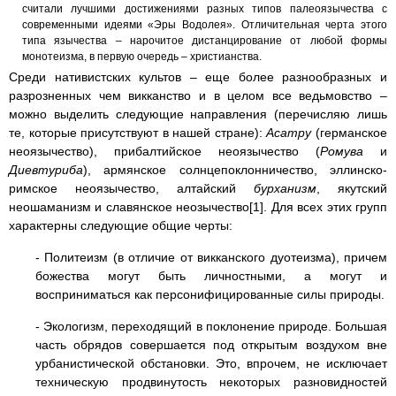
считали лучшими достижениями разных типов палеоязычества с
современными идеями «Эры Водолея». Отличительная черта этого
типа язычества – нарочитое дистанцирование от любой формы
монотеизма, в первую очередь – христианства.
Среди нативистских культов – еще более разнообразных и
разрозненных чем викканство и в целом все ведьмовство –
можно выделить следующие направления (перечисляю лишь
те, которые присутствуют в нашей стране):
Асатру
(германское
неоязычество), прибалтийское неоязычество (
Ромува
и
Диевтуриба
), армянское солнцепоклонничество, эллинско-
римское неоязычество, алтайский
бурханизм
, якутский
неошаманизм и славянское неозычество[1]. Для всех этих групп
характерны следующие общие черты:
- Политеизм (в отличие от викканского дуотеизма), причем
божества могут быть личностными, а могут и
восприниматься как персонифицированные силы природы.
- Экологизм, переходящий в поклонение природе. Большая
часть обрядов совершается под открытым воздухом вне
урбанистической обстановки. Это, впрочем, не исключает
техническую продвинутость некоторых разновидностей