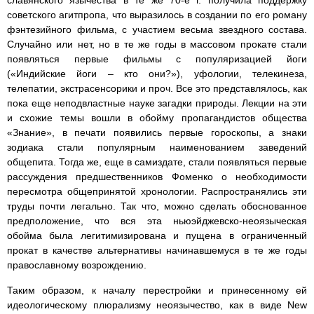
славянского язычества в те же 70-е г. получила поддержку
советского агитпропа, что выразилось в создании по его роману
фэнтезийного фильма, с участием весьма звездного состава.
Случайно или нет, но в те же годы в массовом прокате стали
появляться первые фильмы с популяризацией йоги
(«Индийские йоги – кто они?»), уфологии, телекинеза,
телепатии, экстрасенсорики и проч. Все это представлялось, как
пока еще неподвластные науке загадки природы. Лекции на эти
и схожие темы вошли в обойму пропагандистов общества
«Знание», в печати появились первые гороскопы, а знаки
зодиака стали популярным наименованием заведений
общепита. Тогда же, еще в самиздате, стали появляться первые
рассуждения предшественников Фоменко о необходимости
пересмотра общепринятой хронологии. Распространялись эти
труды почти легально. Так что, можно сделать обоснованное
предположение, что вся эта ньюэйджевско-неоязыческая
обойма была легитимизирована и пущена в ограниченный
прокат в качестве альтернативы начинавшемуся в те же годы
православному возрождению.
Таким образом, к началу перестройки и принесенному ей
идеологическому плюрализму неоязычество, как в виде New