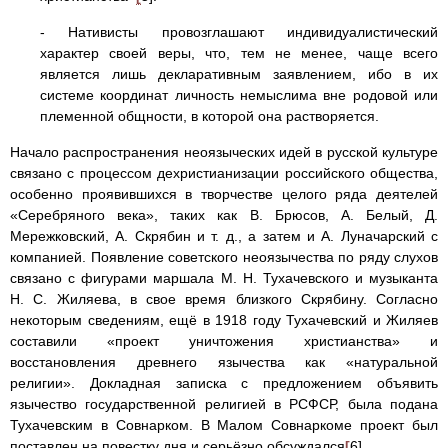
- Нативисты провозглашают индивидуалистический
характер своей веры, что, тем не менее, чаще всего
является лишь декларативным заявлением, ибо в их
системе координат личность немыслима вне родовой или
племенной общности, в которой она растворяется.
Начало распространения неоязыческих идей в русской культуре
связано с процессом дехристианизации российского общества,
особенно проявившихся в творчестве целого ряда деятелей
«Серебряного века», таких как В. Брюсов, А. Белый, Д.
Мережковский, А. Скрябин и т. д., а затем и А. Луначарский с
компанией. Появление советского неоязычества по ряду слухов
связано с фигурами маршала М. Н. Тухачевского и музыканта
Н. С. Жиляева, в свое время близкого Скрябину. Согласно
некоторым сведениям, ещё в 1918 году Тухачевский и Жиляев
составили «проект уничтожения христианства» и
восстановления древнего язычества как «натуральной
религии». Докладная записка с предложением объявить
язычество государственной религией в РСФСР, была подана
Тухачевским в Совнарком. В Малом Совнаркоме проект был
поставлен на повестку дня и серьёзно обсуждался
[
6].