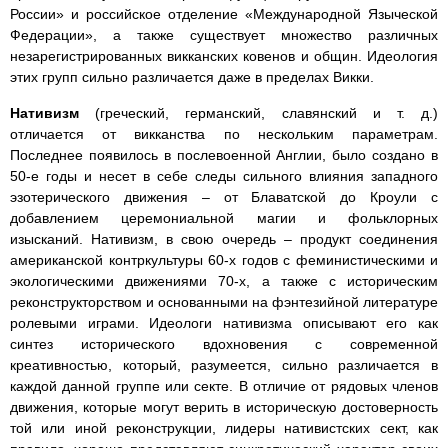
России» и российское отделение «Международной Языческой
Федерации», а также существует множество различных
незарегистрированных викканских ковенов и общин. Идеология
этих групп сильно различается даже в пределах Викки.
Нативизм
(греческий, германский, славянский и т. д.)
отличается от викканства по нескольким параметрам.
Последнее появилось в послевоенной Англии, было создано в
50-е годы и несет в себе следы сильного влияния западного
эзотерического движения – от Блаватской до Кроули с
добавлением церемониальной магии и фольклорных
изысканий. Нативизм, в свою очередь – продукт соединения
американской контркультуры 60-х годов с феминистическими и
экологическими движениями 70-х, а также с историческим
реконструкторством и основанными на фэнтезийной литературе
ролевыми играми. Идеологи нативизма описывают его как
синтез исторического вдохновения с современной
креативностью, который, разумеется, сильно различается в
каждой данной группе или секте. В отличие от рядовых членов
движения, которые могут верить в историческую достоверность
той или иной реконструкции, лидеры нативистских сект, как