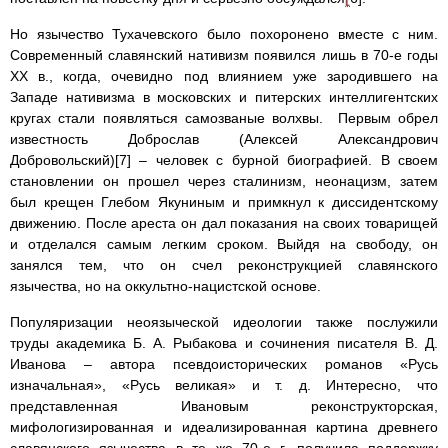
Но язычество Тухачевского было похоронено вместе с ним.
Современный славянский нативизм появился лишь в 70-е годы
ХХ в., когда, очевидно под влиянием уже зародившего на
Западе нативизма в московских и питерских интеллигентских
кругах стали появляться самозваные волхвы. Первым обрел
известность Доброслав (Алексей Александрович
Добровольский)[7] – человек с бурной биографией. В своем
становлении он прошел через сталинизм, неонацизм, затем
был крещен Глебом Якуниным и примкнул к диссидентскому
движению. После ареста он дал показания на своих товарищей
и отделался самым легким сроком. Выйдя на свободу, он
занялся тем, что он счел реконструкцией славянского
язычества, но на оккультно-нацистской основе.
Популяризации неоязыческой идеологии также послужили
труды академика Б. А. Рыбакова и сочинения писателя В. Д.
Иванова – автора псевдоисторических романов «Русь
изначальная», «Русь великая» и т. д. Интересно, что
представленная Ивановым реконструкторская,
мифологизированная и идеализированная картина древнего