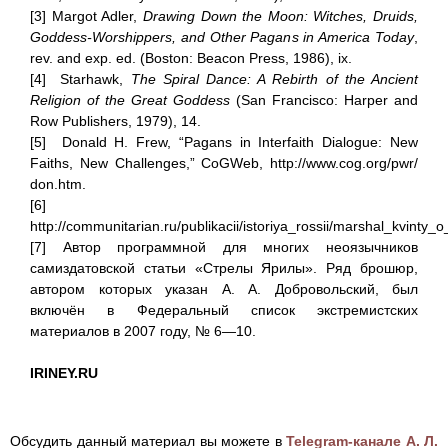
[3] Margot Adler,
Drawing Down the Moon: Witches, Druids,
Goddess-Worshippers, and Other Pagans in America Today
,
rev. and exp. ed. (Boston: Beacon Press, 1986), ix.
[4] Starhawk,
The Spiral Dance: A Rebirth of the Ancient
Religion of the Great Goddess
(San Francisco: Harper and
Row Publishers, 1979), 14.
[5] Donald H. Frew, “Pagans in Interfaith Dialogue: New
Faiths, New Challenges,” CoGWeb, http://www.cog.org/pwr/
don.htm.
[6]
http://communitarian.ru/publikacii/istoriya_rossii/marshal_kvin
[7] Автор программной для многих неоязычников
самиздатовской статьи «Стрелы Ярилы». Ряд брошюр,
автором которых указан А. А. Добровольский, был
включён в Федеральный список экстремистских
материалов в 2007 году, № 6—10.
IRINEY.RU
Обсудить данный материал вы можете в
Telegram-канале А. Л.