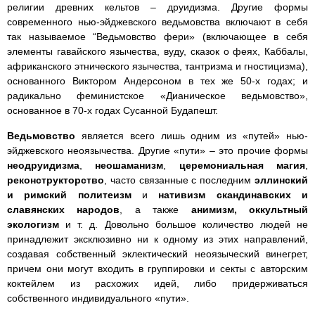
религии древних кельтов – друидизма. Другие формы
современного нью-эйджевского ведьмовства включают в себя
так называемое “Ведьмовство фери» (включающее в себя
элементы гавайского язычества, вуду, сказок о феях, Каббалы,
африканского этнического язычества, тантризма и гностицизма),
основанного Виктором Андерсоном в тех же 50-х годах; и
радикально феминистское «Дианическое ведьмовство»,
основанное в 70-х годах Сусанной Будапешт.
Ведьмовство
является всего лишь одним из «путей» нью-
эйджевского неоязычества. Другие «пути» – это прочие формы
неодруидизма
,
неошаманизм
,
церемониальная магия
,
реконструкторство
, часто связанные с последним
эллинский
и римский политеизм
и
нативизм скандинавских и
славянских народов
, а также
анимизм, оккультный
экологизм
и т. д. Довольно большое количество людей не
принадлежит эксклюзивно ни к одному из этих направлений,
создавая собственный эклектический неоязыческий винегрет,
причем они могут входить в группировки и секты с авторским
коктейлем из расхожих идей, либо придерживаться
собственного индивидуального «пути».