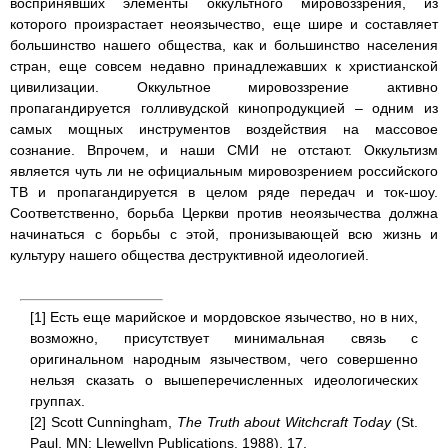
воспринявших элементы оккультного мировоззрения, из
которого произрастает неоязычество, еще шире и составляет
большинство нашего общества, как и большинство населения
стран, еще совсем недавно принадлежавших к христианской
цивилизации. Оккультное мировоззрение активно
пропагандируется голливудской кинопродукцией – одним из
самых мощных инструментов воздействия на массовое
сознание. Впрочем, и наши СМИ не отстают. Оккультизм
является чуть ли не официальным мировозрением российского
ТВ и пропагандируется в целом ряде передач и ток-шоу.
Соответственно, борьба Церкви против неоязычества должна
начинаться с борьбы с этой, пронизывающей всю жизнь и
культуру нашего общества деструктивной идеологией.
[1] Есть еще марийское и мордовское язычество, но в них,
возможно, присутствует минимальная связь с
оригинальном народным язычеством, чего совершенно
нельзя сказать о вышеперечисленных идеологических
группах.
[2] Scott Cunningham,
The Truth about Witchcraft Today
(St.
Paul, MN: Llewellyn Publications, 1988), 17.