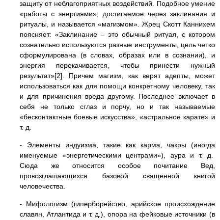
защиту от неблагоприятных воздействий. Подобное умение
«работы с энергиями», достигаемое через заклинания и
ритуалы, и называется «магизмом». Жрец Скотт Каннихем
поясняет: «Заклинание – это обычный ритуал, с котором
сознательно используются разные инструменты, цель четко
сформулирована (в словах, образах или в сознании), и
энергия перекачивается, чтобы принести нужный
результат»[2]. Причем магизм, как верят адепты, может
использоваться как для помощи конкретному человеку, так
и для причинения вреда другому. Последнее включает в
себя не только сглаз и порчу, но и так называемые
«бесконтактные боевые искусства», «астральное карате» и
т. д.
- Элементы индуизма, такие как карма, чакры (иногда
именуемые «энергетическими центрами»), аура и т. д.
Сюда же относится особое почитание Вед,
провозглашающихся базовой священной книгой
человечества.
- Мифологизм (гиперборейство, арийское происхождение
славян, Атлантида и т. д.), опора на фейковые источники (в