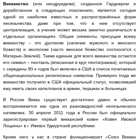
Викканство
(или неодруидизм), созданное Гарднером и
доработанное в следующих поколениях, является сегодня
одной из наиболее известных и распространённых форм
неоязычества, даже при том, что в нем отсутствует
централизация, а учение может весьма заметно различаться в
отдельных организациях. Общие элементы, присущие всему
викканству – это дуотеизм (наличие мужского и женского
божеств) и экологизм (часто женское божество соотносится с
Матерью-Землей). Также единым для всего викканства остается
его символ – пентакль (вписанная в круг пентаграмма), который
с середины 90-х годов был включен в США в список почитаемых
общенациональных религиозных символов. Примерно тогда же
викканство получило в США официальный статус, позволившей
ему иметь своих капелланов в армии, тюрьмах и больницах.
В России Викка существует достаточно давно и обычно
воспринимается как одна из разновидностей неоязыческого
нативизма. 30 апреля 2011 года в России был официально
зарегистрирован первый викканский ковен «Ковен Ивовой
Лощины» в г. Ижевск Удмуртской республики.
Кроме него у нас в стране функционируют «Союз Виккан