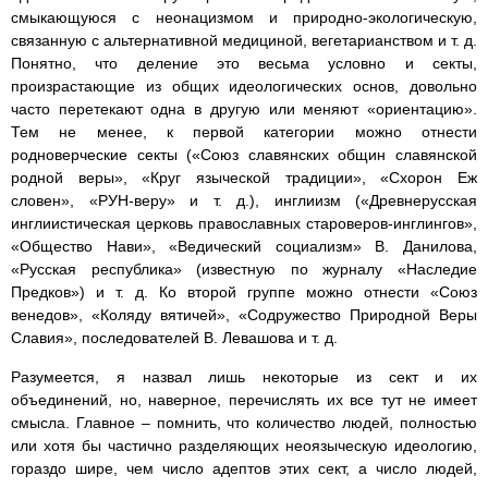
смыкающуюся с неонацизмом и природно-экологическую,
связанную с альтернативной медициной, вегетарианством и т. д.
Понятно, что деление это весьма условно и секты,
произрастающие из общих идеологических основ, довольно
часто перетекают одна в другую или меняют «ориентацию».
Тем не менее, к первой категории можно отнести
родноверческие секты («Союз славянских общин славянской
родной веры», «Круг языческой традиции», «Схорон Еж
словен», «РУН-веру» и т. д.), инглиизм («Древнерусская
инглиистическая церковь православных староверов-инглингов»,
«Общество Нави», «Ведический социализм» В. Данилова,
«Русская республика» (известную по журналу «Наследие
Предков») и т. д. Ко второй группе можно отнести «Союз
венедов», «Коляду вятичей», «Содружество Природной Веры
Славия», последователей В. Левашова и т. д.
Разумеется, я назвал лишь некоторые из сект и их
объединений, но, наверное, перечислять их все тут не имеет
смысла. Главное – помнить, что количество людей, полностью
или хотя бы частично разделяющих неоязыческую идеологию,
гораздо шире, чем число адептов этих сект, а число людей,