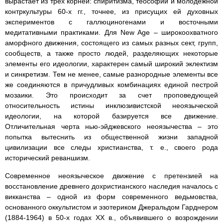
вырастает из трех корней: спиритизма, теософии и молодежной
контркультуры 60-х гг., точнее, из присущих ей духовных
экспериментов с галлюциногенами и восточными
медитативными практиками. Для New Age – широкоохватного
аморфного движения, состоящего из самых разных сект, групп,
сообществ, а также просто людей, разделяющих некоторые
элементы его идеологии, характерен самый широкий эклектизм
и синкретизм. Тем не менее, самые разнородные элементы все
же соединяются в причудливых комбинациях единой пестрой
мозаики. Это происходит за счет проповедующей
относительность истины инклюзивистской неоязыческой
идеологии, на которой базируется все движение.
Отличительная черта нью-эйджевского неоязычества – это
попытка вытеснить из общественной жизни западной
цивилизации все следы христианства, т. е., своего рода
исторический реваншизм.
Современное неоязыческое движение с претензией на
восстановление древнего дохристианского наследия началось с
викканства – одной из форм современного ведьмовства,
основанного оккультистом и эзотериком Джеральдом Гарднером
(1884-1964) в 50-х годах ХХ в., объявившего о возрождении