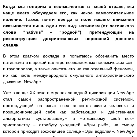
Когда мы говорим о неоязычестве в нашей стране, мы
чаще всего обсуждаем его, как некое самостоятельное
явление. Также, почти всегда в поле нашего внимания
оказывается лишь один его вид: нативизм (от латинского
слова “nativus” – “родной”), претендующий на
реконструкцию дохристианских верований древних
славян.
В этом кратком докладе я попытаюсь обозначить место
нативизма в широкой палитре всевозможных неоязыческих сект
и группировок, а также описать его не как отдельный феномен,
но как часть международного оккультного антихристианского
движения New Age.
Уже в конце ХХ века в странах западной цивилизации New Age
стал самой распространенной религиозной системой,
претендующей на охват всех аспектов жизни человека и
позиционирующей себя как работающая и действенная
альтернатива «устаревшему» и «отжившему свой век»
христианству – атрибуту уходящей «Эры рыб», на смену
которой приходит восходящее солнце «Эры водолея». New Age