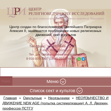
Центр создан по благословению Святейшего Патриарха
Алексия II,
занимается проблемами новых религиозных
движений, сект и культов
Тел./факс: +7-495-646-71-47
E-mail:
iriney@iriney.ru
Тел. для связи и приёма информации
8-916-005-7397 (10:00-20:00, пн-пт)
Меню
Cписок сект и культов
Главная
»
Оккультные
»
Неоязычники
»
НЕОЯЗЫЧЕСТВО И
ДВИЖЕНИЕ NEW AGE (попытка систематизации) А. Л. Дворкин,
профессор ПСТГУ