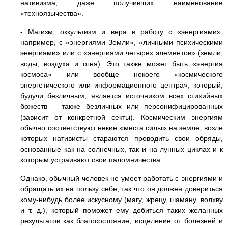
нативизма, даже получивших наименование
«техноязычества».
- Магизм, оккультизм и вера в работу с «энергиями»,
например, с «энергиями Земли», «личными психическими
энергиями» или с «энергиями четырех элементов» (земли,
воды, воздуха и огня). Это также может быть «энергия
космоса» или вообще некоего «космического
энергетического или информационного центра», который,
будучи безличным, является источником всех стихийных
божеств – также безличных или персонифицированных
(зависит от конкретной секты). Космическим энергиям
обычно соответствуют некие «места силы» на земле, возле
которых нативисты стараются проводить свои обряды,
основанные как на солнечных, так и на лунных циклах и к
которым устраивают свои паломничества.
Однако, обычный человек не умеет работать с энергиями и
обращать их на пользу себе, так что он должен довериться
кому-нибудь более искусному (магу, жрецу, шаману, волхву
и т. д.), который поможет ему добиться таких желанных
результатов как благосостояние, исцеление от болезней и