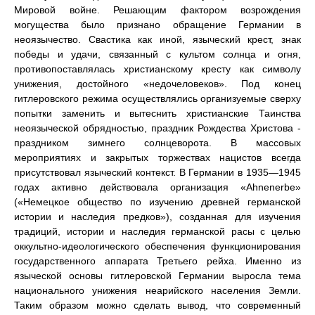
Мировой войне. Решающим фактором возрождения
могущества было признано обращение Германии в
неоязычество. Свастика как иной, языческий крест, знак
победы и удачи, связанный с культом солнца и огня,
противопоставлялась христианскому кресту как символу
унижения, достойного «недочеловеков». Под конец
гитлеровского режима осуществлялись организуемые сверху
попытки заменить и вытеснить христианские Таинства
неоязыческой обрядностью, праздник Рождества Христова -
праздником зимнего солнцеворота. В массовых
мероприятиях и закрытых торжествах нацистов всегда
присутствовал языческий контекст. В Германии в 1935—1945
годах активно действовала организация «Ahnenerbe»
(«Немецкое общество по изучению древней германской
истории и наследия предков»), созданная для изучения
традиций, истории и наследия германской расы с целью
оккультно-идеологического обеспечения функционирования
государственного аппарата Третьего рейха. Именно из
языческой основы гитлеровской Германии выросла тема
национального унижения неарийского населения Земли.
Таким образом можно сделать вывод, что современный