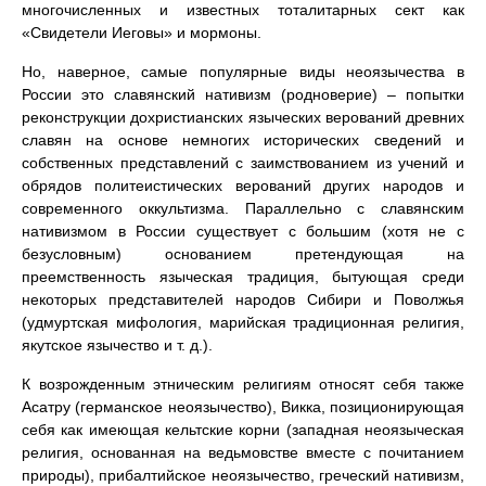
многочисленных и известных тоталитарных сект как
«Свидетели Иеговы» и мормоны.
Но, наверное, самые популярные виды неоязычества в
России это славянский нативизм (родноверие) – попытки
реконструкции дохристианских языческих верований древних
славян на основе немногих исторических сведений и
собственных представлений с заимствованием из учений и
обрядов политеистических верований других народов и
современного оккультизма. Параллельно с славянским
нативизмом в России существует с большим (хотя не с
безусловным) основанием претендующая на
преемственность языческая традиция, бытующая среди
некоторых представителей народов Сибири и Поволжья
(удмуртская мифология, марийская традиционная религия,
якутское язычество и т. д.).
К возрожденным этническим религиям относят себя также
Асатру (германское неоязычество), Викка, позиционирующая
себя как имеющая кельтские корни (западная неоязыческая
религия, основанная на ведьмовстве вместе с почитанием
природы), прибалтийское неоязычество, греческий нативизм,