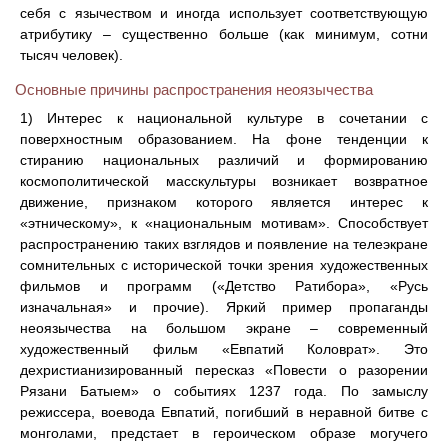
себя с язычеством и иногда использует соответствующую
атрибутику – существенно больше (как минимум, сотни
тысяч человек).
Основные причины распространения неоязычества
1) Интерес к национальной культуре в сочетании с
поверхностным образованием. На фоне тенденции к
стиранию национальных различий и формированию
космополитической масскультуры возникает возвратное
движение, признаком которого является интерес к
«этническому», к «национальным мотивам». Способствует
распространению таких взглядов и появление на телеэкране
сомнительных с исторической точки зрения художественных
фильмов и программ («Детство Ратибора», «Русь
изначальная» и прочие). Яркий пример пропаганды
неоязычества на большом экране – современный
художественный фильм «Евпатий Коловрат». Это
дехристианизированный пересказ «Повести о разорении
Рязани Батыем» о событиях 1237 года. По замыслу
режиссера, воевода Евпатий, погибший в неравной битве с
монголами, предстает в героическом образе могучего