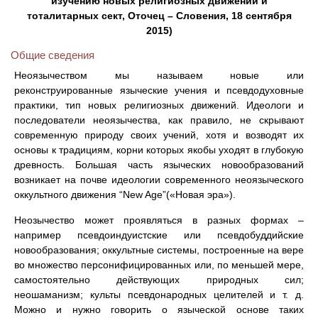
изучению новых религиозных движений и
тоталитарных сект, Оточец – Словения, 18 сентября
2015)
Общие сведения
Неоязычеством мы называем новые или
реконструированные языческие учения и псевдодуховные
практики, тип новых религиозных движений. Идеологи и
последователи неоязычества, как правило, не скрывают
современную природу своих учений, хотя и возводят их
основы к традициям, корни которых якобы уходят в глубокую
древность. Большая часть языческих новообразований
возникает на почве идеологии современного неоязыческого
оккультного движения “New Age”(«Новая эра»).
Неозычество может проявляться в разных формах –
например псевдоиндуистские или псевдобуддийские
новообразования; оккультные системы, построенные на вере
во множество персонифицированных или, по меньшей мере,
самостоятельно действующих природных сил;
неошаманизм; культы псевдонародных целителей и т. д.
Можно и нужно говорить о языческой основе таких