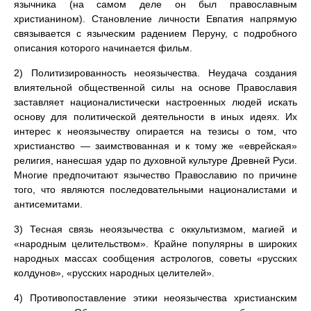
язычника (на самом деле он был православным
христианином). Становление личности Евпатия напрямую
связывается с языческим радением Перуну, с подробного
описания которого начинается фильм.
2) Политизированность неоязычества. Неудача создания
влиятельной общественной силы на основе Православия
заставляет националистически настроенных людей искать
основу для политической деятельности в иных идеях. Их
интерес к неоязычеству опирается на тезисы о том, что
христианство — заимствованная и к тому же «еврейская»
религия, нанесшая удар по духовной культуре Древней Руси.
Многие предпочитают язычество Православию по причине
того, что являются последовательными националистами и
антисемитами.
3) Тесная связь неоязычества с оккультизмом, магией и
«народным целительством». Крайне популярны в широких
народных массах сообщения астрологов, советы «русских
колдунов», «русских народных целителей».
4) Противопоставление этики неоязычества христианским