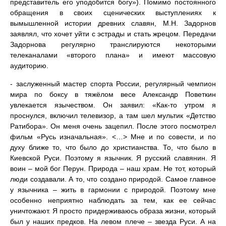
представитель его уподобится богу»). Помимо постоянного
обращения в своих сценических выступлениях к
вымышленной истории древних славян, М.Н. Задорнов
заявлял, что хочет уйти с эстрады и стать жрецом. Передачи
Задорнова регулярно транслируются некоторыми
телеканалами «второго плана» и имеют массовую
аудиторию.
- заслуженный мастер спорта России, регулярный чемпион
мира по боксу в тяжёлом весе Александр Поветкин
увлекается язычеством. Он заявил: «Как-то утром я
проснулся, включил телевизор, а там шел мультик «Детство
Ратибора». Он меня очень зацепил. После этого посмотрел
фильм «Русь изначальная». <…> Мне и по совести, и по
духу ближе то, что было до христианства. То, что было в
Киевской Руси. Поэтому я язычник. Я русский славянин. Я
воин – мой бог Перун. Природа – наш храм. Не тот, который
люди создавали. А то, что создано природой. Самое главное
у язычника – жить в гармонии с природой. Поэтому мне
особенно неприятно наблюдать за тем, как ее сейчас
уничтожают. Я просто придерживаюсь образа жизни, который
был у наших предков. На левом плече – звезда Руси. А на