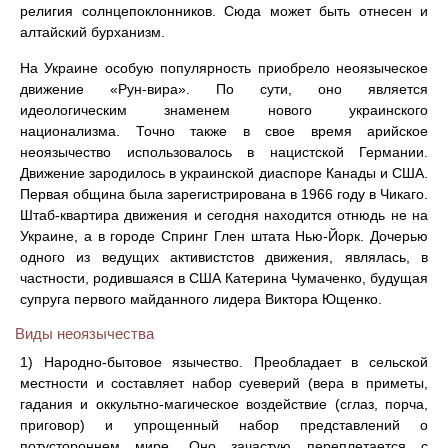
религия солнцепоклонников. Сюда может быть отнесен и
алтайский бурханизм.
На Украине особую популярность приобрело неоязыческое
движение «Рун-вира». По сути, оно является
идеологическим знаменем нового украинского
национализма. Точно также в свое время арийское
неоязычество использовалось в нацистской Германии.
Движение зародилось в украинской диаспоре Канады и США.
Первая община была зарегистрирована в 1966 году в Чикаго.
Штаб-квартира движения и сегодня находится отнюдь не на
Украине, а в городе Спринг Глен штата Нью-Йорк. Дочерью
одного из ведущих активистстов движения, являлась, в
частности, родившаяся в США Катерина Чумаченко, будущая
супруга первого майданного лидера Виктора Ющенко.
Виды неоязычества
1) Народно-бытовое язычество. Преобладает в сельской
местности и составляет набор суеверий (вера в приметы,
гадания и оккультно-магическое воздействие (сглаз, порча,
приговор) и упрощенный набор представлений о
потустороннем мире. Оно зачастую переплетается с