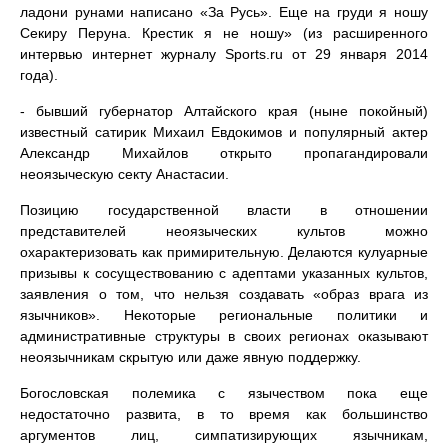
ладони рунами написано «За Русь». Еще на груди я ношу
Секиру Перуна. Крестик я не ношу» (из расширенного
интервью интернет журналу Sports.ru от 29 января 2014
года).
- бывший губернатор Алтайского края (ныне покойный)
известный сатирик Михаил Евдокимов и популярный актер
Александр Михайлов открыто пропагандировали
неоязыческую секту Анастасии.
Позицию государственной власти в отношении
представителей неоязыческих культов можно
охарактеризовать как примирительную. Делаются кулуарные
призывы к сосуществованию с адептами указанных культов,
заявления о том, что нельзя создавать «образ врага из
язычников». Некоторые региональные политики и
административные структуры в своих регионах оказывают
неоязычникам скрытую или даже явную поддержку.
Богословская полемика с язычеством пока еще
недостаточно развита, в то время как большинство
аргументов лиц, симпатизирующих язычникам,