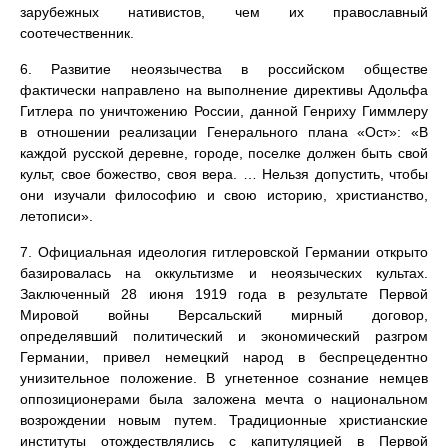
зарубежных нативистов, чем их православный
соотечественник.
6. Развитие неоязычества в российском обществе
фактически направлено на выполнение директивы Адольфа
Гитлера по уничтожению России, данной Генриху Гиммлеру
в отношении реализации Генерального плана «Ост»: «В
каждой русской деревне, городе, поселке должен быть свой
культ, свое божество, своя вера. … Нельзя допустить, чтобы
они изучали философию и свою историю, христианство,
летописи».
7. Официальная идеология гитлеровской Германии открыто
базировалась на оккультизме и неоязыческих культах.
Заключенный 28 июня 1919 года в результате Первой
Мировой войны Версальский мирный договор,
определявший политический и экономический разгром
Германии, привел немецкий народ в беспрецедентно
унизительное положение. В угнетенное сознание немцев
оппозиционерами была заложена мечта о национальном
возрождении новым путем. Традиционные христианские
институты отождествлялись с капитуляцией в Первой