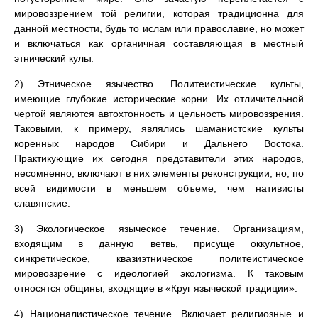
мировоззрением той религии, которая традиционна для
данной местности, будь то ислам или православие, но может
и включаться как органичная составляющая в местный
этнический культ.
2) Этническое язычество. Политеистические культы,
имеющие глубокие исторические корни. Их отличительной
чертой являются автохтонность и цельность мировоззрения.
Таковыми, к примеру, являлись шаманистские культы
коренных народов Сибири и Дальнего Востока.
Практикующие их сегодня представители этих народов,
несомненно, включают в них элементы реконструкции, но, по
всей видимости в меньшем объеме, чем нативисты
славянские.
3) Экологическое языческое течение. Организациям,
входящим в данную ветвь, присуще оккультное,
синкретическое, квазиэтническое политеистическое
мировоззрение с идеологией экологизма. К таковым
относятся общины, входящие в «Круг языческой традиции».
4) Националистическое течение. Включает религиозные и