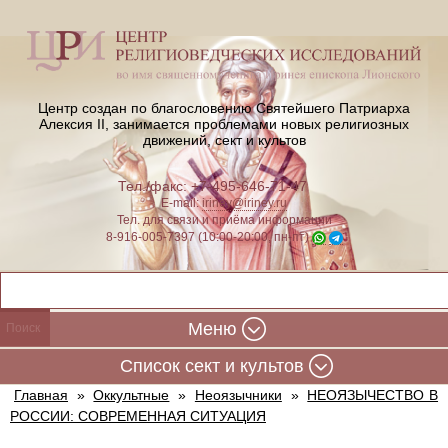
Центр создан по благословению Святейшего Патриарха
Алексия II,
занимается проблемами новых религиозных
движений, сект и культов
Тел./факс: +7-495-646-71-47
E-mail:
iriney@iriney.ru
Тел. для связи и приёма информации
8-916-005-7397 (10:00-20:00, пн-пт)
Меню
Cписок сект и культов
Главная
»
Оккультные
»
Неоязычники
»
НЕОЯЗЫЧЕСТВО В
РОССИИ: СОВРЕМЕННАЯ СИТУАЦИЯ