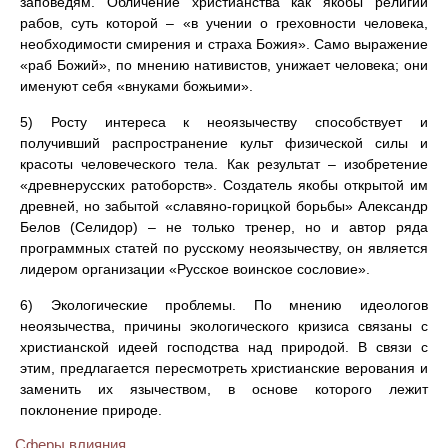
заповедям. Обличение христианства как якобы религии
рабов, суть которой – «в учении о греховности человека,
необходимости смирения и страха Божия». Само выражение
«раб Божий», по мнению нативистов, унижает человека; они
именуют себя «внуками божьими».
5) Росту интереса к неоязычеству способствует и
получивший распространение культ физической силы и
красоты человеческого тела. Как результат – изобретение
«древнерусских ратоборств». Создатель якобы открытой им
древней, но забытой «славяно-горицкой борьбы» Александр
Белов (Селидор) – не только тренер, но и автор ряда
программных статей по русскому неоязычеству, он является
лидером организации «Русское воинское сословие».
6) Экологические проблемы. По мнению идеологов
неоязычества, причины экологического кризиса связаны с
христианской идеей господства над природой. В связи с
этим, предлагается пересмотреть христианские верования и
заменить их язычеством, в основе которого лежит
поклонение природе.
Сферы влияния