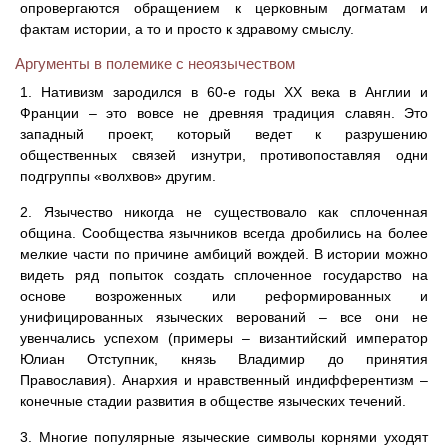
опровергаются обращением к церковным догматам и
фактам истории, а то и просто к здравому смыслу.
Аргументы в полемике с неоязычеством
1. Нативизм зародился в 60-е годы ХХ века в Англии и
Франции – это вовсе не древняя традиция славян. Это
западный проект, который ведет к разрушению
общественных связей изнутри, противопоставляя одни
подгруппы «волхвов» другим.
2. Язычество никогда не существовало как сплоченная
община. Сообщества язычников всегда дробились на более
мелкие части по причине амбиций вождей. В истории можно
видеть ряд попыток создать сплоченное государство на
основе возроженных или реформированных и
унифицированных языческих верований – все они не
увенчались успехом (примеры – византийский император
Юлиан Отступник, князь Владимир до принятия
Православия). Анархия и нравственный индифферентизм –
конечные стадии развития в обществе языческих течений.
3. Многие популярные языческие символы корнями уходят