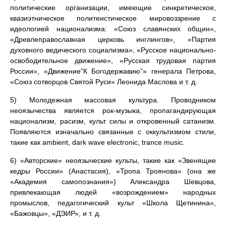
политические организации, имеющие синкретическое,
квазиэтническое политеистическое мировоззрение с
идеологией национализма: «Союз славянских общин»,
«Древлеправославная церковь инглингов», «Партия
духовного ведического социализма», «Русское национально-
освободительное движение», «Русская трудовая партия
России», «Движение”К Богодержавию”» генерала Петрова,
«Союз сотворцов Святой Руси» Леонида Маслова и т. д.
5) Молодежная массовая культура. Проводником
неоязычества является рок-музыка, пропагандирующая
национализм, расизм, культ силы и откровенный сатанизм.
Появляются изначально связанные с оккультизмом стили,
такие как ambient, dark wave electronic, trance music.
6) «Авторские» неоязыческие культы, такие как «Звенящие
кедры России» (Анастасия), «Тропа Троянова» (она же
«Академия самопознания») Александра Шевцова,
привлекающая людей «возрождением» народных
промыслов, педагогический культ «Школа Щетинина»,
«Бажовцы», «ДЭИР», и т. д.