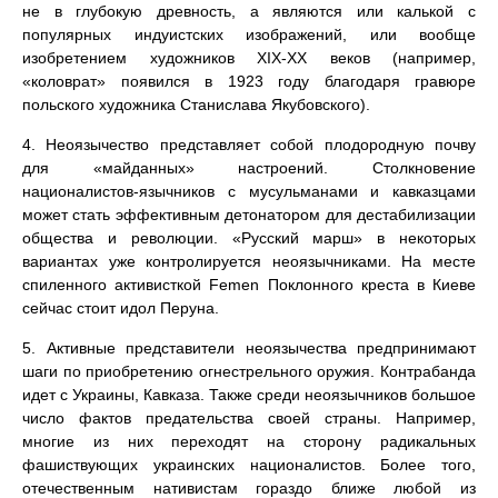
не в глубокую древность, а являются или калькой с
популярных индуистских изображений, или вообще
изобретением художников XIX-ХХ веков (например,
«коловрат» появился в 1923 году благодаря гравюре
польского художника Станислава Якубовского).
4. Неоязычество представляет собой плодородную почву
для «майданных» настроений. Столкновение
националистов-язычников с мусульманами и кавказцами
может стать эффективным детонатором для дестабилизации
общества и революции. «Русский марш» в некоторых
вариантах уже контролируется неоязычниками. На месте
спиленного активисткой Femen Поклонного креста в Киеве
сейчас стоит идол Перуна.
5. Активные представители неоязычества предпринимают
шаги по приобретению огнестрельного оружия. Контрабанда
идет с Украины, Кавказа. Также среди неоязычников большое
число фактов предательства своей страны. Например,
многие из них переходят на сторону радикальных
фашиствующих украинских националистов. Более того,
отечественным нативистам гораздо ближе любой из