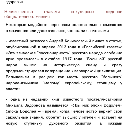
здоровья.
Неоязычество глазами секулярных лидеров
общественного мнения
Некоторые медийные персонажи положительно отзываются
о язычестве или даже заявляют, что стали язычниками:
- известный режиссер Андрей Кончаловский пишет в статье,
опубликованной в апреле 2013 года в «Российской газете»:
«Эта языческая "пассионарность" русского народа особенно
ярко проявилась в октябре 1917 года. "Большой" русский
народ вышел на историческую сцену и сразу
продемонстрировал возвращение к варварской цивилизации.
Большевизм и расцвел как месть русского "большого"
народа-язычника "малому" европейскому, стоящему у
власти».
- одна из недавних книг известного писателя-сатирика
Михаила Задорнова называется «Язычник эпохи Водолея»
(эпоха Водолея – «время, когда человечество вернет свои
сакральные знания, обретет высших учителей и встанет на
новую ступеньку духовного развития, а каждый