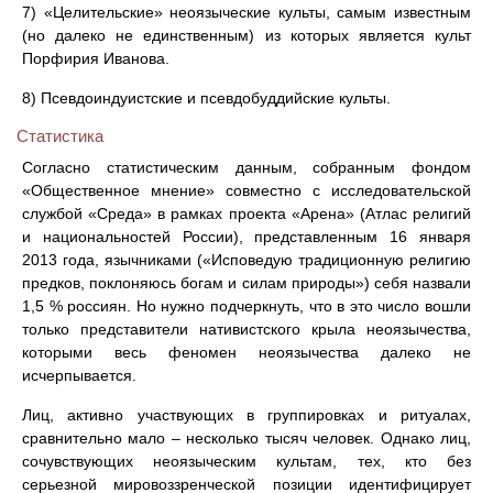
7) «Целительские» неоязыческие культы, самым известным
(но далеко не единственным) из которых является культ
Порфирия Иванова.
8) Псевдоиндуистские и псевдобуддийские культы.
Статистика
Согласно статистическим данным, собранным фондом
«Общественное мнение» совместно с исследовательской
службой «Среда» в рамках проекта «Арена» (Атлас религий
и национальностей России), представленным 16 января
2013 года, язычниками («Исповедую традиционную религию
предков, поклоняюсь богам и силам природы») себя назвали
1,5 % россиян. Но нужно подчеркнуть, что в это число вошли
только представители нативистского крыла неоязычества,
которыми весь феномен неоязычества далеко не
исчерпывается.
Лиц, активно участвующих в группировках и ритуалах,
сравнительно мало – несколько тысяч человек. Однако лиц,
сочувствующих неоязыческим культам, тех, кто без
серьезной мировоззренческой позиции идентифицирует