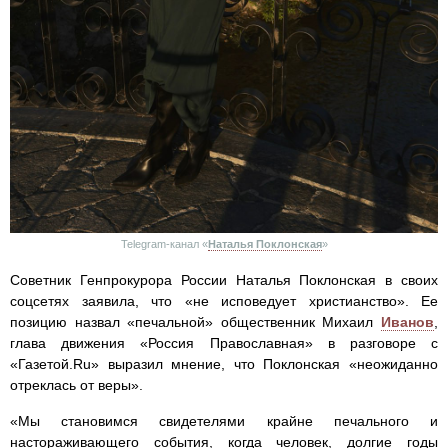
Telegram-канал «
Наталья Поклонская
»
Советник Генпрокурора России Наталья Поклонская в своих
соцсетях заявила, что «не исповедует христианство». Ее
позицию назвал «печальной» общественник Михаил
Иванов
,
глава движения «Россия Православная» в разговоре с
«Газетой.Ru» выразил мнение, что Поклонская «неожиданно
отреклась от веры».
«Мы становимся свидетелями крайне печального и
настораживающего события, когда человек, долгие годы