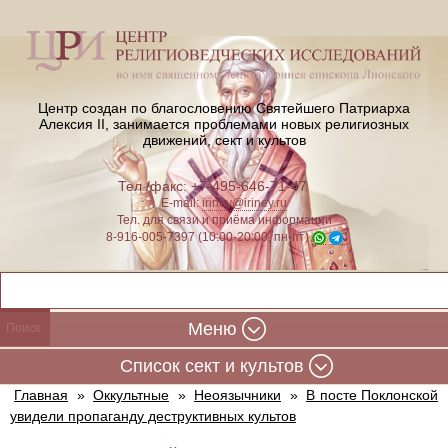
Центр создан по благословению Святейшего Патриарха
Алексия II,
занимается проблемами новых религиозных
движений, сект и культов
Тел./факс: +7-495-646-71-47
E-mail:
iriney@iriney.ru
Тел. для связи и приёма информации
8-916-005-7397 (10:00-20:00, пн-пт)
Меню
Cписок сект и культов
Главная
»
Оккультные
»
Неоязычники
»
В посте Поклонской
увидели пропаганду деструктивных культов