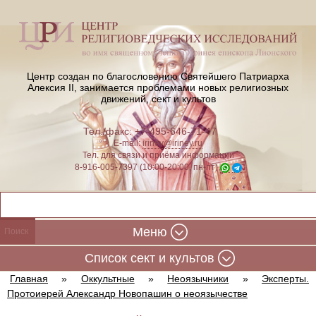
Центр создан по благословению Святейшего Патриарха
Алексия II,
занимается проблемами новых религиозных
движений, сект и культов
Тел./факс: +7-495-646-71-47
E-mail:
iriney@iriney.ru
Тел. для связи и приёма информации
8-916-005-7397 (10:00-20:00, пн-пт)
Меню
Cписок сект и культов
Главная
»
Оккультные
»
Неоязычники
»
Эксперты.
Протоиерей Александр Новопашин о неоязычестве