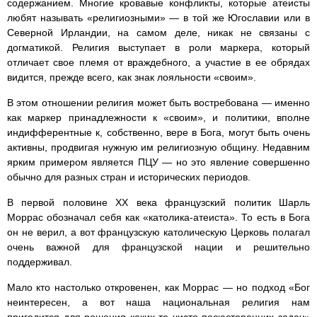
содержанием. Многие кровавые конфликты, которые атеисты
любят называть «религиозными» — в той же Югославии или в
Северной Ирландии, на самом деле, никак не связаны с
догматикой. Религия выступает в роли маркера, который
отличает свое племя от враждебного, а участие в ее обрядах
видится, прежде всего, как знак лояльности «своим».
В этом отношении религия может быть востребована — именно
как маркер принадлежности к «своим», и политики, вполне
индифферентные к, собственно, вере в Бога, могут быть очень
активны, продвигая нужную им религиозную общину. Недавним
ярким примером является ПЦУ — но это явление совершенно
обычно для разных стран и исторических периодов.
В первой половине ХХ века французский политик Шарль
Моррас обозначал себя как «католика-атеиста». То есть в Бога
он не верил, а вот французскую католическую Церковь полагал
очень важной для французской нации и решительно
поддерживал.
Мало кто настолько откровенен, как Моррас — но подход «Бог
неинтересен, а вот наша национальная религия нам