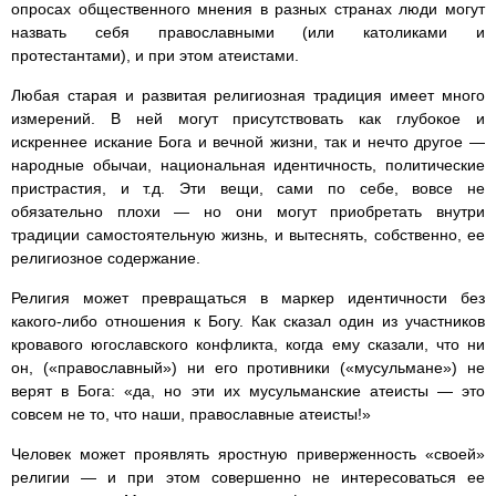
опросах общественного мнения в разных странах люди могут
назвать себя православными (или католиками и
протестантами), и при этом атеистами.
Любая старая и развитая религиозная традиция имеет много
измерений. В ней могут присутствовать как глубокое и
искреннее искание Бога и вечной жизни, так и нечто другое —
народные обычаи, национальная идентичность, политические
пристрастия, и т.д. Эти вещи, сами по себе, вовсе не
обязательно плохи — но они могут приобретать внутри
традиции самостоятельную жизнь, и вытеснять, собственно, ее
религиозное содержание.
Религия может превращаться в маркер идентичности без
какого-либо отношения к Богу. Как сказал один из участников
кровавого югославского конфликта, когда ему сказали, что ни
он, («православный») ни его противники («мусульмане») не
верят в Бога: «да, но эти их мусульманские атеисты — это
совсем не то, что наши, православные атеисты!»
Человек может проявлять яростную приверженность «своей»
религии — и при этом совершенно не интересоваться ее