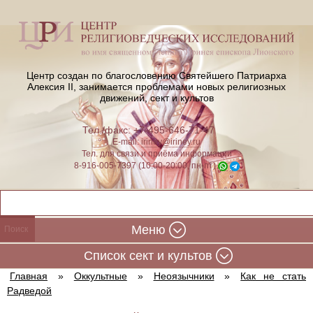
Центр создан по благословению Святейшего Патриарха
Алексия II,
занимается проблемами новых религиозных
движений, сект и культов
Тел./факс: +7-495-646-71-47
E-mail:
iriney@iriney.ru
Тел. для связи и приёма информации
8-916-005-7397 (10:00-20:00, пн-пт)
Меню
Cписок сект и культов
Главная
»
Оккультные
»
Неоязычники
»
Как не стать
Радведой