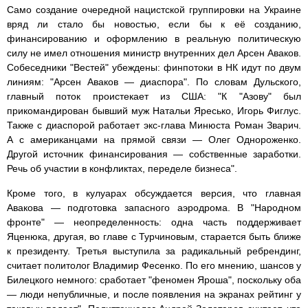
Само создание очередной нацистской группировки на Украине
вряд ли стало бы новостью, если бы к её созданию,
финансированию и оформлению в реальную политическую
силу не имел отношения министр внутренних дел Арсен Аваков.
Собеседники "Вестей" убеждены: финпотоки в НК идут по двум
линиям: "Арсен Аваков — диаспора". По словам Дульского,
главный поток проистекает из США: "К "Азову" был
прикомандирован бывший муж Натальи Яресько, Игорь Фиглус.
Также с диаспорой работает экс-глава Минюста Роман Зварич.
А с американцами на прямой связи — Олег Однороженко.
Другой источник финансирования — собственные заработки.
Речь об участии в конфликтах, переделе бизнеса".
Кроме того, в кулуарах обсуждается версия, что главная
Авакова — подготовка запасного аэродрома. В "Народном
фронте" — неопределенность: одна часть поддерживает
Яценюка, другая, во главе с Турчиновым, старается быть ближе
к президенту. Третья выступила за радикальный ребрендинг,
считает политолог Владимир Фесенко. По его мнению, шансов у
Билецкого немного: сработает "феномен Яроша", поскольку оба
— люди непубличные, и после появления на экранах рейтинг у