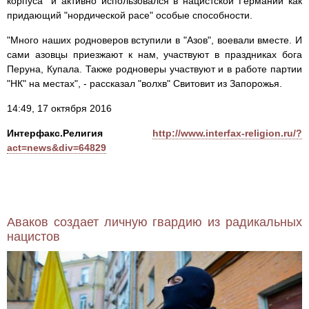
корпуса" и активно использовался в нацистской Германии как
придающий "нордической расе" особые способности.
"Много наших родноверов вступили в "Азов", воевали вместе. И
сами азовцы приезжают к нам, участвуют в праздниках бога
Перуна, Купала. Также родноверы участвуют и в работе партии
"НК" на местах", - рассказал "волхв" Свитовит из Запорожья.
14:49, 17 октября 2016
Интерфакс.Религия
http://www.interfax-religion.ru/?
act=news&div=64829
Аваков создает личную гвардию из радикальных
нацистов