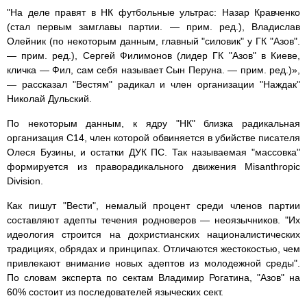
"На деле правят в НК футбольные ультрас: Назар Кравченко
(стал первым замглавы партии. — прим. ред.), Владислав
Олейник (по некоторым данным, главный "силовик" у ГК "Азов".
— прим. ред.), Сергей Филимонов (лидер ГК "Азов" в Киеве,
кличка — Фил, сам себя называет Сын Перуна. — прим. ред.)»,
— рассказал "Вестям" радикал и член организации "Наждак"
Николай Дульский.
По некоторым данным, к ядру "НК" близка радикальная
организация С14, член которой обвиняется в убийстве писателя
Олеся Бузины, и остатки ДУК ПС. Так называемая "массовка"
формируется из праворадикального движения Misanthropic
Division.
Как пишут "Вести", немалый процент среди членов партии
составляют адепты течения родноверов — неоязычников. "Их
идеология строится на дохристианских националистических
традициях, обрядах и принципах. Отличаются жестокостью, чем
привлекают внимание новых адептов из молодежной среды".
По словам эксперта по сектам Владимир Рогатина, "Азов" на
60% состоит из последователей языческих сект.