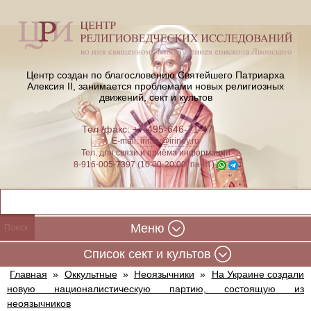
Центр создан по благословению Святейшего Патриарха
Алексия II,
занимается проблемами новых религиозных
движений, сект и культов
Тел./факс: +7-495-646-71-47
E-mail:
iriney@iriney.ru
Тел. для связи и приёма информации
8-916-005-7397 (10:00-20:00, пн-пт)
Меню
Cписок сект и культов
Главная
»
Оккультные
»
Неоязычники
»
На Украине создали
новую националистическую партию, состоящую из
неоязычников