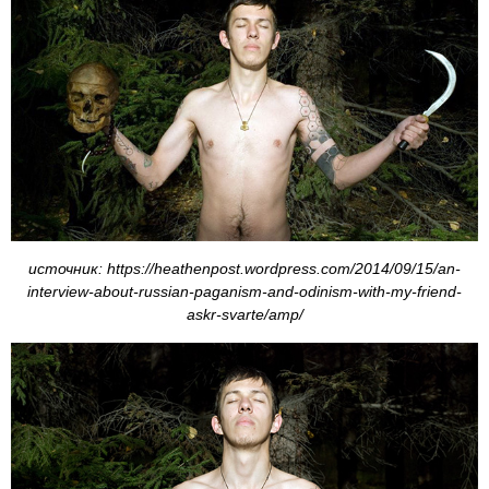
источник: https://heathenpost.wordpress.com/2014/09/15/an-
interview-about-russian-paganism-and-odinism-with-my-friend-
askr-svarte/amp/