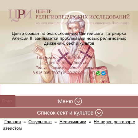
Центр создан по благословению Святейшего Патриарха
Алексия II,
занимается проблемами новых религиозных
движений, сект и культов
Тел./факс: +7-495-646-71-47
E-mail:
iriney@iriney.ru
Тел. для связи и приёма информации
8-916-005-7397 (10:00-20:00, пн-пт)
Меню
Cписок сект и культов
Главная
»
Оккультные
»
Неоязычники
»
Не верю: разговор с
атеистом