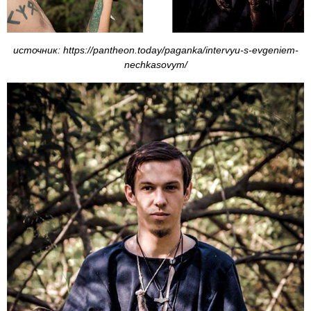
источник: https://pantheon.today/paganka/intervyu-s-evgeniem-
nechkasovym/