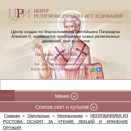
Центр создан по благословению Святейшего Патриарха
Алексия II,
занимается проблемами новых религиозных
движений, сект и культов
Тел./факс: +7-495-646-71-47
E-mail:
iriney@iriney.ru
Тел. для связи и приёма информации
8-916-005-7397 (10:00-20:00, пн-пт)
Меню
Cписок сект и культов
Главная
»
Оккультные
»
Неоязычники
»
НЕОЯЗЫЧНИКА ИЗ
РОСТОВА ОСУДЯТ ЗА ЧТЕНИЕ ЛЕКЦИЙ И ХРАНЕНИЕ
ОРУЖИЯ