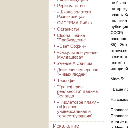
не было 
Рерихианство
но прежд
«Школа золотого
власть К
Розенкрейца»
положил 
СИСТЕМА Рябко
публицис
Сатанисты
СССР). 
Школа Гивина
распрост
"Пробуждение"
85). Эт
«Свет Софии»
отречься
«Оккультное учение
великого
Мулдашева»
племён 
Учение А.Свияша
историей
Движение суверенов
"живых людей"
Миф 5:
Теософия
"Трансферинг
«Ваше пр
реальности" Вадима
Зеланда
На самом
«Фиолетовое пламя»
(«Церковь
Правосл
универсальная и
торжествующая»)
Правосл
многие п
Искажение
и Иван 