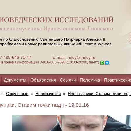
н по благословению Святейшего Патриарха Алексия II,
проблемами новых религиозных движений, сект и культов
 +7-495-646-71-47
E-mail:
iriney@iriney.ru
зи и приёма информации
8-916-005-7397 (10:00-20:00, пн-пт)
Документы
Объявления
Ссылки
Полемика
Практически
»
Оккультные
»
Неоязычники
»
Неоязычники. Ставим точки над 
ники. Ставим точки над i - 19.01.16