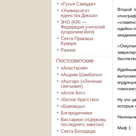
«Гухья Самадж»
Второй 
«Университет
единства Дикша»
этногра
3HO (KRI ―
«славянс
Федерация учителей
идейно-
кундалини йоги)
академик
Секта Пракаша
Кумара
«Оккупан
Разное
завуали
бюллетен
Постсоветские
«Анастасия»
Идейным 
«Ашрам Шамбалы»
выпуска
«Аштар» («Лечение
мудрецо
святыми»)
гомосексу
«Алля Аят»
«Белое братство»
Ну это ц
«Бажовцы»
которые 
Богородичники
Неоязыче
Виссарион («Церковь
последнего завета»)
Миф 1:
Секта Белодеда