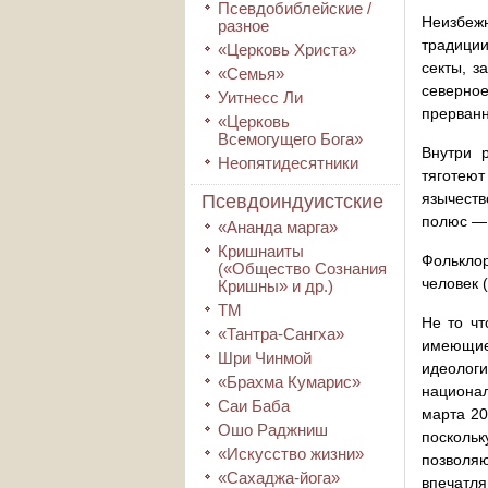
Псевдобиблейские /
Неизбеж
разное
традиции
«Церковь Христа»
секты, з
«Семья»
северно
Уитнесс Ли
прерванн
«Церковь
Всемогущего Бога»
Внутри 
Неопятидесятники
тяготею
язычеств
Псевдоиндуистские
полюс — 
«Ананда марга»
Кришнаиты
Фольклор
(«Общество Сознания
человек 
Кришны» и др.)
ТМ
Не то чт
«Тантра-Сангха»
имеющиес
Шри Чинмой
идеолог
«Брахма Кумарис»
национал
Саи Баба
марта 20
Ошо Раджниш
посколь
«Искусство жизни»
позволяю
«Сахаджа-йога»
впечатля