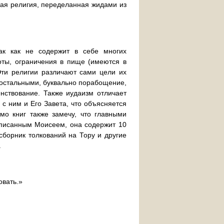
кая религия, переделанная жидами из
ак как не содержит в себе многих
оты, ограничения в пище (имеются в
 Эти религии различают сами цели их
 остальными, буквально порабощение,
нствование. Также иудаизм отличает
с ним и Его Завета, что объясняется
мо книг также замечу, что главными
аписанным Моисеем, она содержит 10
сборник толкований на Тору и другие
.
овать.»