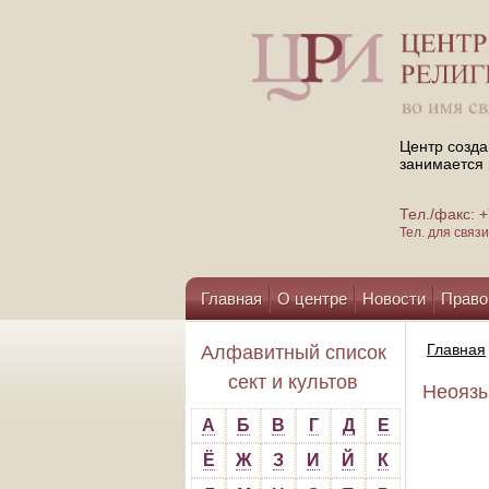
Центр созда
занимается 
Тел./факс:
Тел. для свя
Главная
О центре
Новости
Право
Помощь центру
Главная
Алфавитный список
сект и культов
Неоязыч
А
Б
В
Г
Д
Е
Ё
Ж
З
И
Й
К