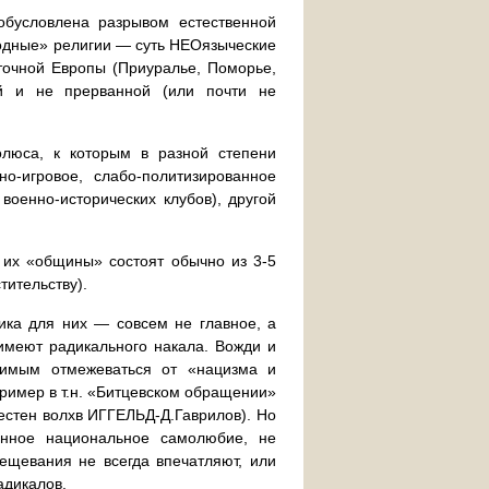
обусловлена разрывом естественной
родные» религии — суть НЕОязыческие
сточной Европы (Приуралье, Поморье,
ей и не прерванной (или почти не
олюса, к которым в разной степени
-игровое, слабо-политизированное
военно-исторических клубов), другой
 их «общины» состоят обычно из 3-5
тительству).
ика для них — совсем не главное, а
имеют радикального накала. Вожди и
димым отмежеваться от «нацизма и
ример в т.н. «Битцевском обращении»
естен волхв ИГГЕЛЬД-Д.Гаврилов). Но
нное национальное самолюбие, не
ещевания не всегда впечатляют, или
адикалов.