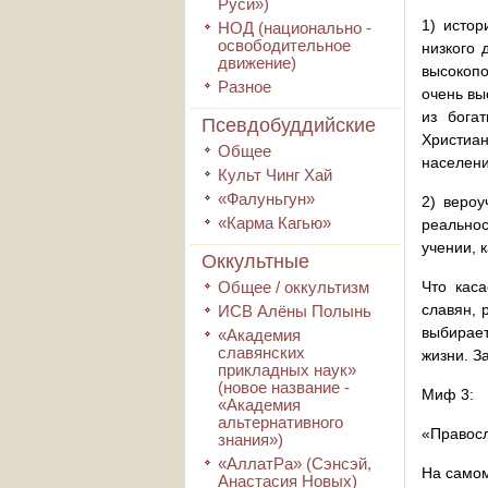
Руси»)
1) истор
НОД (национально -
освободительное
низкого 
движение)
высокопо
Разное
очень вы
из бога
Псевдобуддийские
Христиан
Общее
населени
Культ Чинг Хай
«Фалуньгун»
2) вероу
«Карма Кагью»
реальнос
учении, 
Оккультные
Общее / оккультизм
Что каса
славян, 
ИСВ Алёны Полынь
выбирает
«Академия
славянских
жизни. З
прикладных наук»
(новое название -
Миф 3:
«Академия
альтернативного
«Правосл
знания»)
«АллатРа» (Сэнсэй,
На самом
Анастасия Новых)