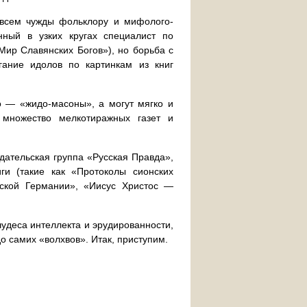
овсем чужды фольклору и мифолого-
нный в узких кругах специалист по
ир Славянских Богов»), но борьба с
гание идолов по картинкам из книг
о — «жидо-масоны», а могут мягко и
 множество мелкотиражных газет и
дательская группа «Русская Правда»,
и (такие как «Протоколы сионских
еской Германии», «Иисус Христос —
 чудеса интеллекта и эрудированности,
 самих «волхвов». Итак, приступим.