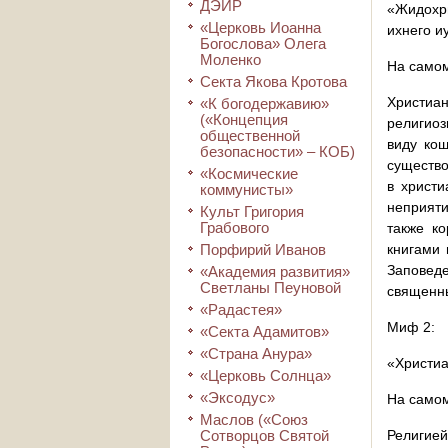
ДЭИР
«Жидохри
«Церковь Иоанна
ихнего и
Богослова» Олега
Моленко
На самом
Секта Якова Кротова
Христиа
«К богодержавию»
(«Концепция
религиоз
общественной
виду кош
безопасности» – КОБ)
существо
«Космические
в христи
коммунисты»
неприяти
Культ Григория
Грабового
также ко
Порфирий Иванов
книгами 
Заповеде
«Академия развития»
Светланы Пеуновой
священны
«Радастея»
Миф 2:
«Секта Адамитов»
«Страна Анура»
«Христиа
«Церковь Солнца»
«Эксодус»
На самом
Маслов («Союз
Сотворцов Святой
Религией