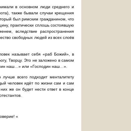
инимали в основном люди среднего и
нота), также бывали случаи крещения
оторый был римским гражданином, что
щину, практически сплошь состоявшую
менем, вследствие распространения
чество свободных людей из всех слоёв
ловек называет себя «раб Божий», в
огу, Творцу. Это не заложено в самом
озяин наш…» или «Господин наш…».
о лучше всего подходит менталитету
ждый человек идёт по жизни сам и сам
 них же он будет нести ответ в конце
отестантов.
оверие! «