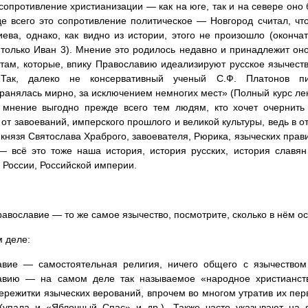
сопротивление христианизации — как на юге, так и на севере оно
е всего это сопротивление политическое — Новгород считал, чт
иева, однако, как видно из истории, этого не произошло (оконч
только Иван 3). Мнение это родилось недавно и принадлежит он
там, которые, впику Православию идеализируют русское язычест
Так, далеко не консервативный ученый С.Ф. Платонов п
ранялась мирно, за исключением немногих мест» (Полный курс лекц
о мнение выгодно прежде всего тем людям, кто хочет очернить
 от завоеваний, имперского прошлого и великой культуры, ведь в о
 князя Святослава Храброго, завоевателя, Рюрика, языческих прави
— всё это тоже наша история, история русских, история славя
 России, Российской империи.
авославие — то же самое язычество, посмотрите, сколько в нём ос
 деле:
авие — самостоятельная религия, ничего общего с язычество
авию — на самом деле так называемое «народное христианств
ережитки языческих верований, впрочем во многом утратив их пе
Купала и «Яблочный Спас» и др.). Также часто указывают на я