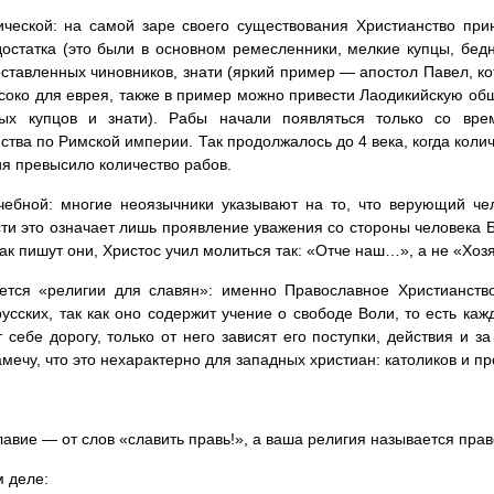
ической: на самой заре своего существования Христианство пр
достатка (это были в основном ремесленники, мелкие купцы, бед
ставленных чиновников, знати (яркий пример — апостол Павел, к
соко для еврея, также в пример можно привести Лаодикийскую об
тых купцов и знати). Рабы начали появляться только со вре
ства по Римской империи. Так продолжалось до 4 века, когда коли
я превысило количество рабов.
чебной: многие неоязычники указывают на то, что верующий че
ти это означает лишь проявление уважения со стороны человека Б
как пишут они, Христос учил молиться так: «Отче наш…», а не «Х
ется «религии для славян»: именно Православное Христианств
русских, так как оно содержит учение о свободе Воли, то есть ка
 себе дорогу, только от него зависят его поступки, действия и за
амечу, что это нехарактерно для западных христиан: католиков и пр
авие — от слов «славить правь!», а ваша религия называется прав
 деле: