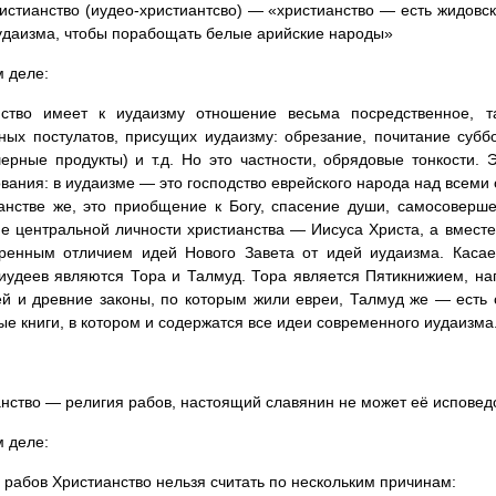
стианство (иудео-христиантсво) — «христианство — есть жидовс
удаизма, чтобы порабощать белые арийские народы»
 деле:
нство имеет к иудаизму отношение весьма посредственное, т
ных постулатов, присущих иудаизму: обрезание, почитание субб
ерные продукты) и т.д. Но это частности, обрядовые тонкости.
вания: в иудаизме — это господство еврейского народа над всеми
анстве же, это приобщение к Богу, спасение души, самосоверше
е центральной личности христианства — Иисуса Христа, а вместе 
ренным отличием идей Нового Завета от идей иудаизма. Касае
иудеев являются Тора и Талмуд. Тора является Пятикнижием, н
й и древние законы, по которым жили евреи, Талмуд же — есть 
е книги, в котором и содержатся все идеи современного иудаизма
нство — религия рабов, настоящий славянин не может её исповед
 деле:
 рабов Христианство нельзя считать по нескольким причинам: