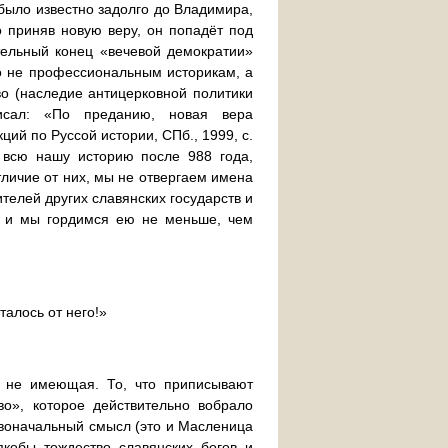
 было известно задолго до Владимира,
о приняв новую веру, он попадёт под
ательный конец «вечевой демократии»
о не профессиональным историкам, а
во (наследие антицерковной политики
исал: «По преданию, новая вера
ий по Руссой истории, СПб., 1999, с.
 всю нашу историю после 988 года,
тличие от них, мы не отвергаем имена
телей других славянских государств и
н и мы гордимся ею не меньше, чем
талось от него!»
м не имеющая. То, что приписывают
о», которое действительно вобрало
рвоначальный смысл (это и Масленица
кобы тождество славянских богов и