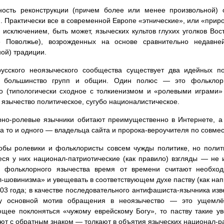
ность реконструкции (причем более или менее произвольной) 
. Практически все в современной Европе «этнические», или «при
а исключением, быть может, языческих культов глухих уголков Во
е Поволжье), возрожденных на основе сравнительно недавн
ой) традиции.
русского неоязыческого сообщества существует два идейных п
т большинство групп и общин. Один полюс — это фольклорно
о (типологически сходное с толкиенизмом и «ролевыми играми» 
язычество политическое, сугубо националистическое.
но-ролевые язычники обитают преимущественно в Интернете, а
(а то и одного — владельца сайта и пророка-вероучителя по совмес
обы ролевики и фольклористы совсем чужды политике, но полит
я у них национал-патриотические (как правило) взгляды — не 
и фольклорного язычества время от времени считают необхо
-шовинизма» и увещевать в соответствующем духе паству (как нап
03 года; в качестве последовательного антифашиста-язычника изв
ку основной мотив обращения в неоязычество — это ущемлё
щее поклоняться «чужому еврейскому Богу», то паству такие ув
ют с обратным знаком — толкают в объятия языческих национал-р