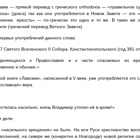
вие — прямой перевод с греческого orthodoxia — «правильное с
oxa» (докса) так как оно употребляется в Новом Завете — это 
сияние, яркость» — по-гречески это одно и то же. В таких же 
нте (греческий перевод Ветхого Завета).
первых употреблений данного слова:
7 Святого Вселенского II Собора, Константинопольского (год 381 от 
единяющихся к Православию и к части спасаемых из ере
ожению и обычаю.»
кой книге «Лавсаик», написанной в V веке, уже употребляется это 
ославная» вера.
естилась насильно, князь Владимир утопил её в крови!»
 деле:
 «насильного крещения» не было. На юге Руси христианство вос
волнений, на севере же (конкретно в Новгороде) новой религии со