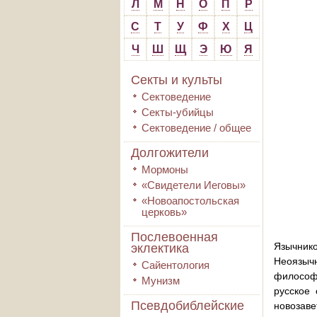
Л
М
Н
О
П
Р
С
Т
У
Ф
Х
Ц
Ч
Ш
Щ
Э
Ю
Я
Секты и культы
Сектоведение
Секты-убийцы
Сектоведение / общее
Долгожители
Мормоны
«Свидетели Иеговы»
«Новоапостольская
церковь»
Послевоенная
Язычник
эклектика
Неоязычн
Сайентология
философс
Мунизм
русское 
Псевдобиблейские
новозаве