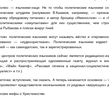
полюс — язычники-наци. Не то чтобы политические язычники с
фическим штудиям (калужанин В.Казаков, например, — призна
кому обрядовому питанию» и автор брошюр «Именослов» — и «М
политическими «оккупантами» для них существеннее, чем стро
а Рыбакова и пляски вокруг пней.
тов» политические язычники могут называть жёстко и откровенн
рованно — «иудеохристиане». Политические язычники издают
ей — как самиздатских, так и зарегистрированных.
центром политических язычников сейчас является редакционо-из
ющая и распространяющая одноименные газету, журнал и книг
в», «Майн Кампф», «Расовая гигиена в национал-социалистич
алист» и т.п.)
веточки, вступление, так сказать. А теперь начинается основное —
проявляют представители неоязычников: от рядовых «верующих» до
ские мифы о Христианстве.