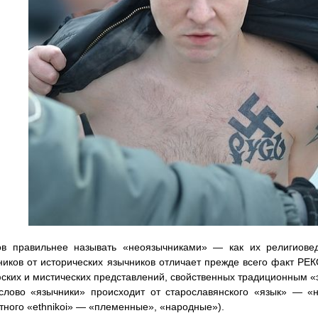
ов правильнее называть «неоязычниками» — как их религиове
иков от исторических язычников отличает прежде всего факт 
ких и мистических представлений, свойственных традиционным «эт
слово «язычники» происходит от старославянского «язык» — «
тного «ethnikoi» — «племенные», «народные»).