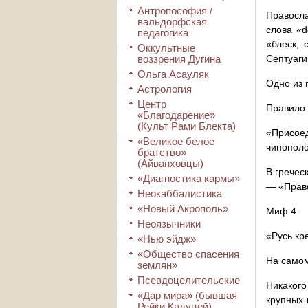
Антропософия /
Правосла
вальдорфская
слова «d
педагогика
«блеск, 
Оккультные
воззрения Дугина
Септуаги
Ольга Асауляк
Одно из 
Астрология
Центр
Правило 
«Благодарение»
(Культ Рами Блекта)
«Присо
«Великое белое
чинопол
братство»
(Айванховцы)
В гречес
«Диагностика кармы»
— «Прав
Неокаббалистика
«Новый Акрополь»
Миф 4:
Неоязычники
«Русь кр
«Нью эйдж»
«Общество спасения
На самом
землян»
Псевдоцелительские
Никакого
«Дар мира» (бывшая
крупных 
Рейки Кадуцей)