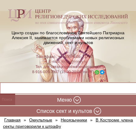
Центр создан по благословению Святейшего Патриарха
Алексия II,
занимается проблемами новых религиозных
движений, сект и культов
Тел./факс: +7-495-646-71-47
E-mail:
iriney@iriney.ru
Тел. для связи и приёма информации
8-916-005-7397 (10:00-20:00, пн-пт)
Меню
Cписок сект и культов
Главная
»
Оккультные
»
Неоязычники
»
В Костроме члена
секты приговорили к штрафу