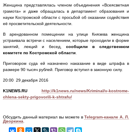
Женщина представлялась членом объединения «Всеясветная
грамота» и даже обращалась в департамент образования и
науки Костромской области с просьбой об оказании содействия
её просветительской деятельности.
В арендованном помещении на улице Князева женщина
устраивала встречи с населением, которые проходили в форме
занятий, лекций и бесед,
сообщили в следственном
комитете по Костромской области
.
Приговором суда ей назначено наказание в виде штрафа в
размере 90 тысяч рублей. Приговор вступил в законную силу.
20:00 29 декабря 2016
K1NEWS.RU
http://k1news.ru/news/Kriminal/v-kostrome-
chlena-sekty-prigovorili-k-shtrafu/
Обсудить данный материал вы можете в
Telegram-канале А. Л.
Дворкина
.